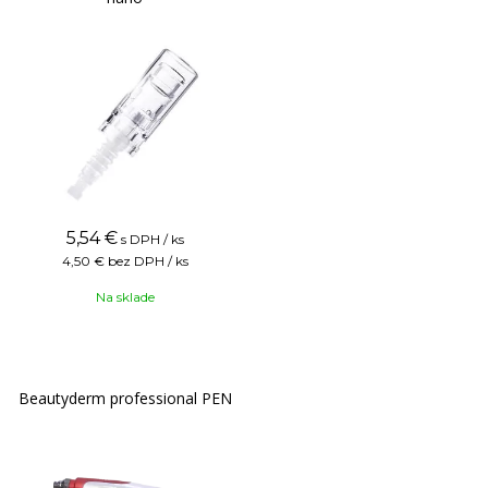
5,54
€
s DPH / ks
4,50 €
bez DPH / ks
Na sklade
Beautyderm professional PEN