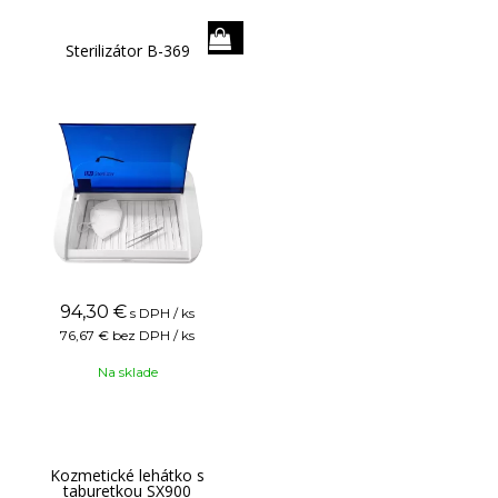
Sterilizátor B-369
94,30
€
s DPH / ks
76,67 €
bez DPH / ks
Na sklade
Kozmetické lehátko s
taburetkou SX900