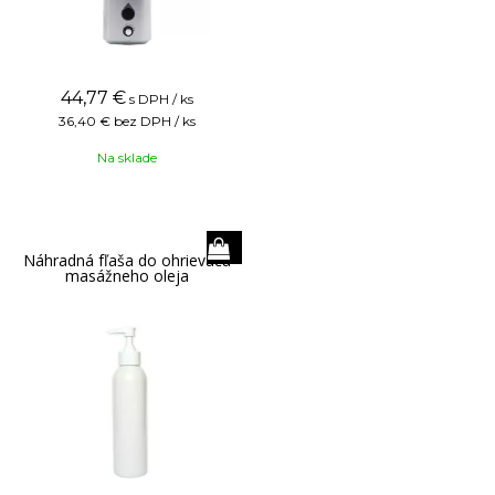
44,77
€
s DPH / ks
36,40 €
bez DPH / ks
Na sklade
Náhradná fľaša do ohrievača
masážneho oleja