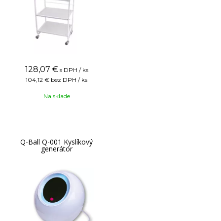
128,07
€
s DPH / ks
104,12 €
bez DPH / ks
Na sklade
Q-Ball Q-001 Kyslíkový
generátor