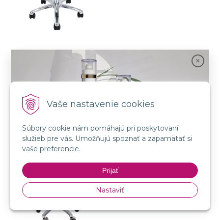
Na objednávku, budeme Vás
informovať.
Vaše nastavenie cookies
Kozmetická stolička Tondo
Súbory cookie nám pomáhajú pri poskytovaní
služieb pre vás. Umožňujú spoznať a zapamätať si
Spojenie prírody a vedy s novou kozmetikou
vaše preferencie.
GMT BEAUTY!
Prijať
Nakupovať
Nastaviť