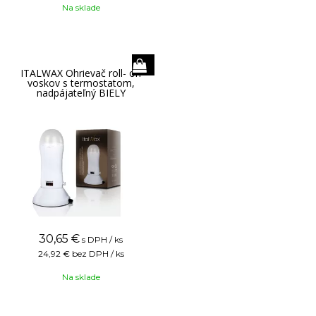
Na sklade
ITALWAX Ohrievač roll- on
voskov s termostatom,
nadpájateľný BIELY
30,65
€
s DPH / ks
24,92 €
bez DPH / ks
Na sklade