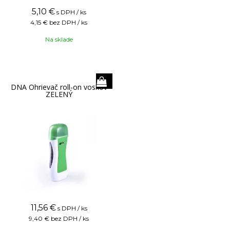
5,10
€
s DPH / ks
4,15 €
bez DPH / ks
Na sklade
DNA Ohrievač roll-on voskov
ZELENÝ
11,56
€
s DPH / ks
9,40 €
bez DPH / ks