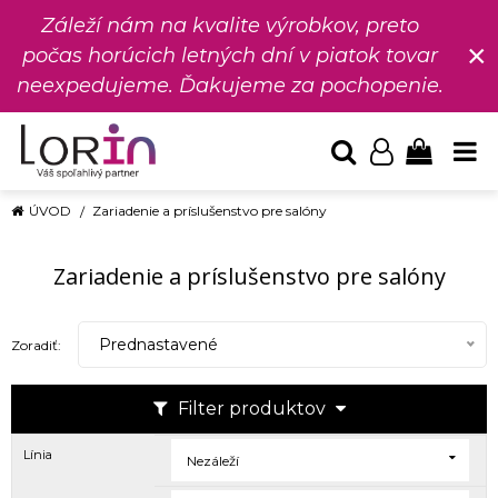
Záleží nám na kvalite výrobkov, preto
×
počas horúcich letných dní v piatok tovar
neexpedujeme. Ďakujeme za pochopenie.
ÚVOD
Zariadenie a príslušenstvo pre salóny
Zariadenie a príslušenstvo pre salóny
Prednastavené
Zoradiť:
Filter produktov
Línia
Nezáleží