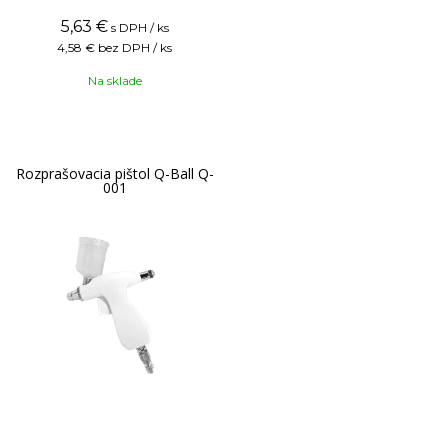
5,63
€
s DPH / ks
4,58 €
bez DPH / ks
Na sklade
Rozprašovacia pištol Q-Ball Q-
001