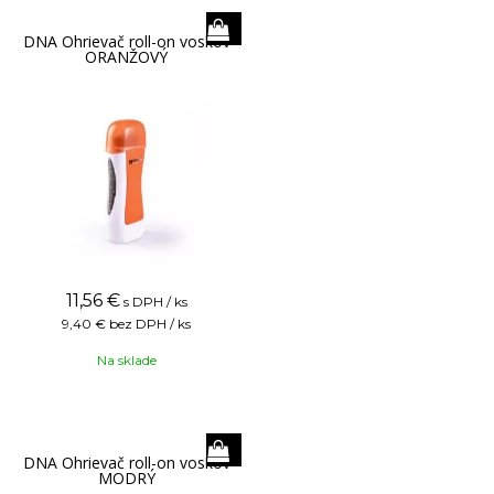
DNA Ohrievač roll-on voskov
ORANŽOVÝ
11,56
€
s DPH / ks
9,40 €
bez DPH / ks
Na sklade
DNA Ohrievač roll-on voskov
MODRÝ