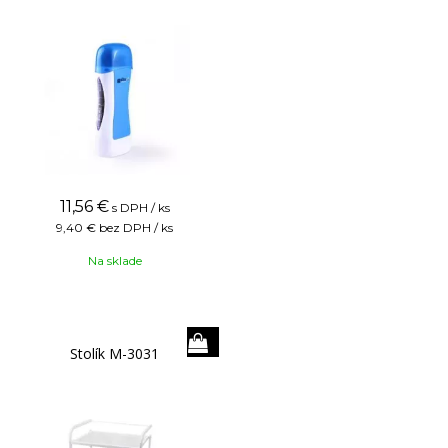
11,56
€
s DPH / ks
9,40 €
bez DPH / ks
Na sklade
Stolík M-3031