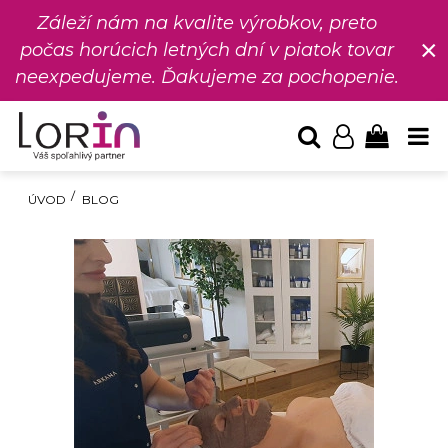
Záleží nám na kvalite výrobkov, preto
×
počas horúcich letných dní v piatok tovar
neexpedujeme. Ďakujeme za pochopenie.
ÚVOD
BLOG