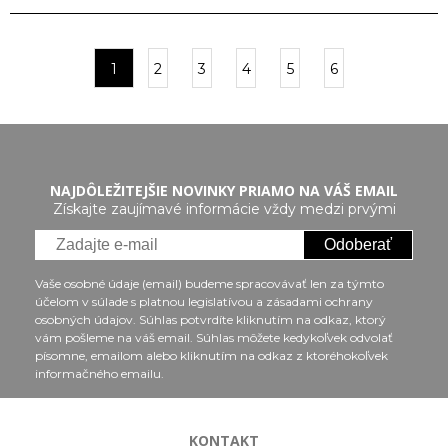
1
2
3
4
5
6
NAJDÔLEŽITEJŠIE NOVINKY PRIAMO NA VÁŠ EMAIL
Získajte zaujímavé informácie vždy medzi prvými
Odoberať
Vaše osobné údaje (email) budeme spracovávať len za týmto
účelom v súlade s platnou legislatívou a zásadami ochrany
osobných údajov. Súhlas potvrdíte kliknutím na odkaz, ktorý
vám pošleme na váš email. Súhlas môžete kedykoľvek odvolať
písomne, emailom alebo kliknutím na odkaz z ktoréhokoľvek
informačného emailu.
KONTAKT