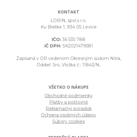
KONTAKT
LORIN, spol.s r.o.
Ku Bratke 1, 934 05 Levice
IČO:
36 535 788
IČ DPH:
SK2021479581
Zapísaná v OR vedenom Okresným súdom Nitra,
Oddiel: Sro, Vložka č.: 11843/N,
VŠETKO O NÁKUPE
Obchodné podmienky
Platby a poštovné
Reklamačný poriadok
Ochrana osobných údajov
Súbory cookies