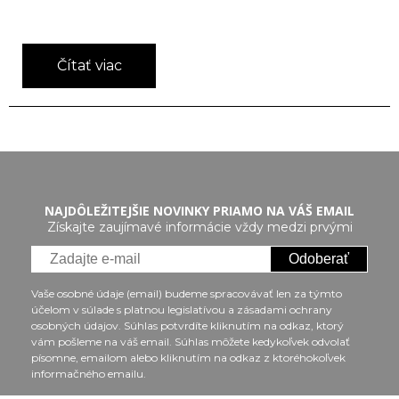
Čítať viac
NAJDÔLEŽITEJŠIE NOVINKY PRIAMO NA VÁŠ EMAIL
Získajte zaujímavé informácie vždy medzi prvými
Odoberať
Vaše osobné údaje (email) budeme spracovávať len za týmto
účelom v súlade s platnou legislatívou a zásadami ochrany
osobných údajov. Súhlas potvrdíte kliknutím na odkaz, ktorý
vám pošleme na váš email. Súhlas môžete kedykoľvek odvolať
písomne, emailom alebo kliknutím na odkaz z ktoréhokoľvek
informačného emailu.