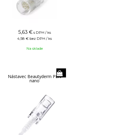
5,63
€
s DPH / ks
4,58 €
bez DPH / ks
Na sklade
Nástavec Beautyderm PEN
nano