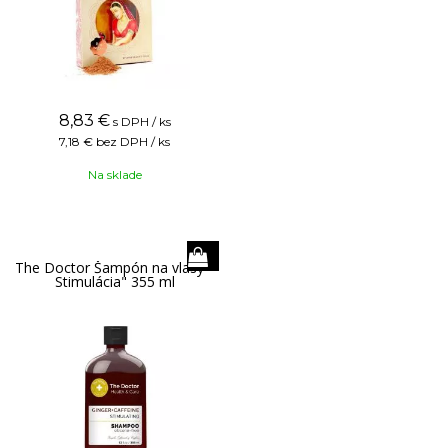
8,83
€
s DPH / ks
7,18 €
bez DPH / ks
Na sklade
The Doctor Šampón na vlasy "
Stimulácia" 355 ml