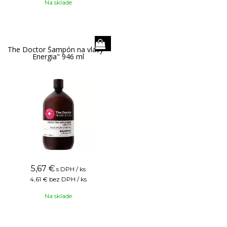
Na sklade
The Doctor Šampón na vlasy "
Energia" 946 ml
5,67
€
s DPH / ks
4,61 €
bez DPH / ks
Na sklade