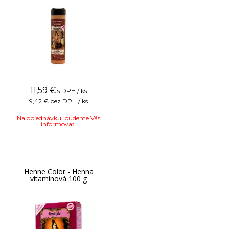
11,59
€
s DPH / ks
9,42 €
bez DPH / ks
Na objednávku, budeme Vás
informovať.
Henne Color - Henna
vitamínová 100 g