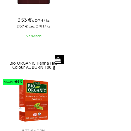
3,53
€
s DPH / ks
2,87 €
bez DPH / ks
Na sklade
Bio ORGANIC Henna Hair
Colour AUBURN 100 g
AKCIA
-64%
8,77 €
s DPH