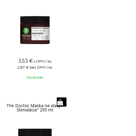
3,53
€
s DPH / ks
2,87 €
bez DPH / ks
Na sklade
The Doctor Maska na vlasy "
Stimulácia" 295 ml