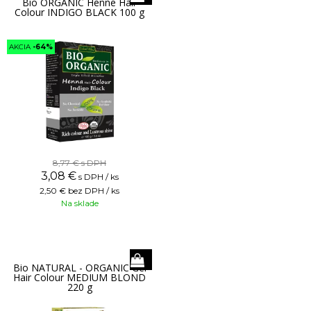
Bio ORGANIC Henne Hair
Colour INDIGO BLACK 100 g
AKCIA
-64%
8,77 €
s DPH
3,08
€
s DPH / ks
2,50 €
bez DPH / ks
Na sklade
Bio NATURAL - ORGANIC Gel
Hair Colour MEDIUM BLOND
220 g