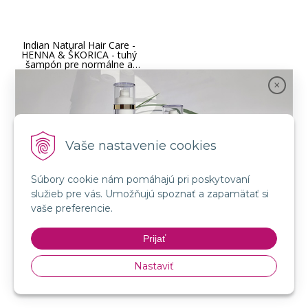
Indian Natural Hair Care -
HENNA & ŠKORICA - tuhý
šampón pre normálne a
jemné vlasy 60 g
Vaše nastavenie cookies
Súbory cookie nám pomáhajú pri poskytovaní
služieb pre vás. Umožňujú spoznať a zapamätať si
9,90
€
Spojenie prírody a vedy s novou kozmetikou
vaše preferencie.
s DPH / ks
GMT BEAUTY!
8,05 €
bez DPH / ks
Prijať
Na objednávku, budeme Vás
informovať.
Nakupovať
Nastaviť