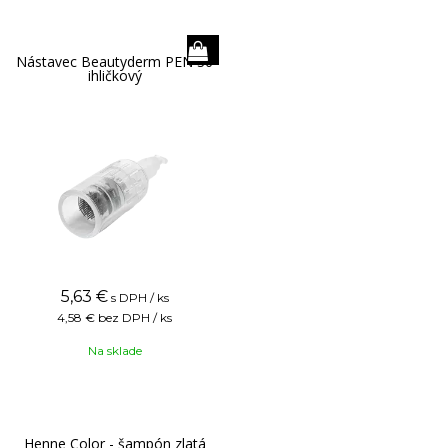
Nástavec Beautyderm PEN 36
ihličkový
5,63
€
s DPH / ks
4,58 €
bez DPH / ks
Na sklade
Henne Color - šampón zlatá