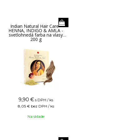
Indian Natural Hair Care -
HENNA, INDIGO & AMLA -
svetlohnedá farba na vlasy
200 g
9,90
€
s DPH / ks
8,05 €
bez DPH / ks
Na sklade