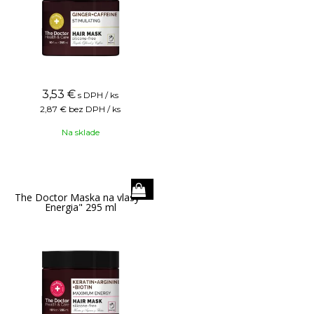
3,53
€
s DPH / ks
2,87 €
bez DPH / ks
Na sklade
The Doctor Maska na vlasy "
Energia" 295 ml