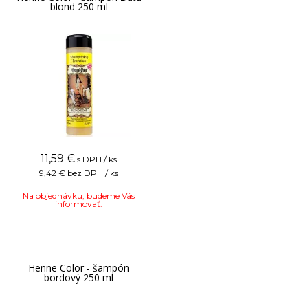
blond 250 ml
11,59
€
s DPH / ks
9,42 €
bez DPH / ks
Na objednávku, budeme Vás
informovať.
Henne Color - šampón
bordový 250 ml