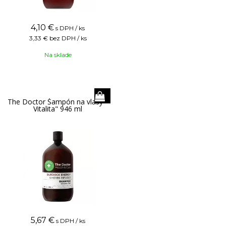
4,10
€
s DPH / ks
3,33 €
bez DPH / ks
Na sklade
The Doctor Šampón na vlasy "
Vitalita" 946 ml
5,67
€
s DPH / ks