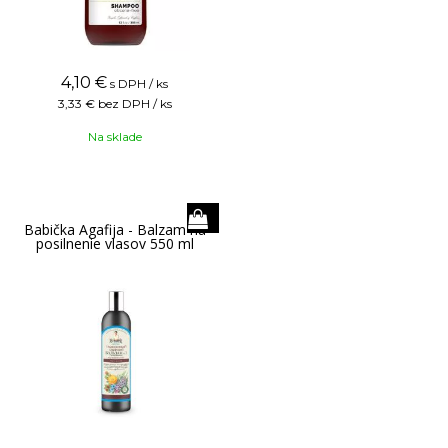
4,10
€
s DPH / ks
3,33 €
bez DPH / ks
Na sklade
Babička Agafija - Balzam na
posilnenie vlasov 550 ml