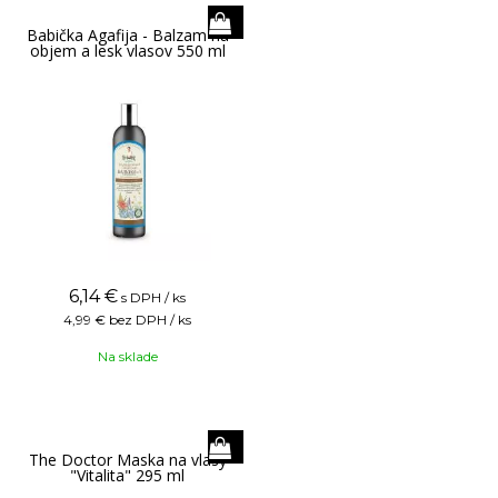
Babička Agafija - Balzam na
objem a lesk vlasov 550 ml
6,14
€
s DPH / ks
4,99 €
bez DPH / ks
Na sklade
The Doctor Maska na vlasy
"Vitalita" 295 ml