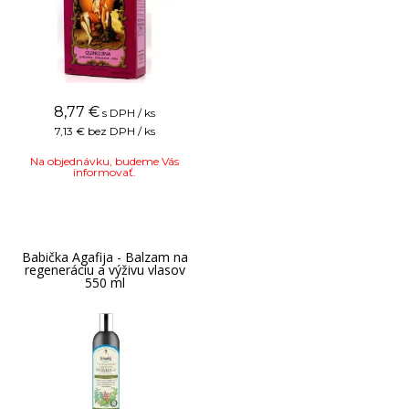
8,77
€
s DPH / ks
7,13 €
bez DPH / ks
Na objednávku, budeme Vás
informovať.
Babička Agafija - Balzam na
regeneráciu a výživu vlasov
550 ml