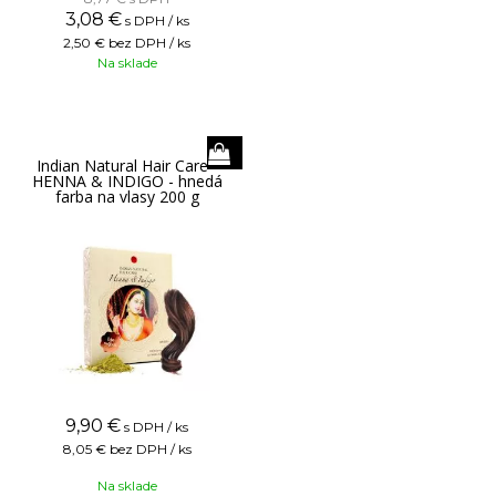
3,08
€
s DPH / ks
2,50 €
bez DPH / ks
Na sklade
Indian Natural Hair Care -
HENNA & INDIGO - hnedá
farba na vlasy 200 g
9,90
€
s DPH / ks
8,05 €
bez DPH / ks
Na sklade