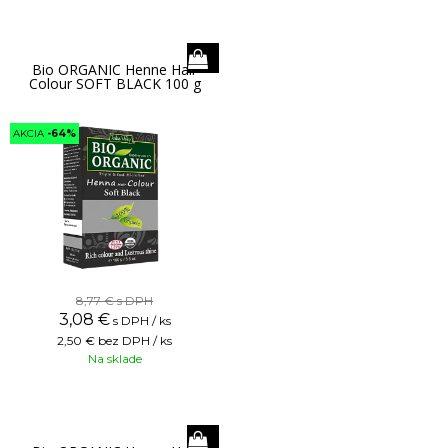
Bio ORGANIC Henne Hair
Colour SOFT BLACK 100 g
AKCIA
-64%
8,77 €
s DPH
3,08
€
s DPH / ks
2,50 €
bez DPH / ks
Na sklade