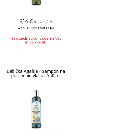
6,14
€
s DPH / ks
4,99 €
bez DPH / ks
Na objednávku, budeme Vás
informovať.
Babička Agafija - Šampón na
posilnenie vlasov 550 ml