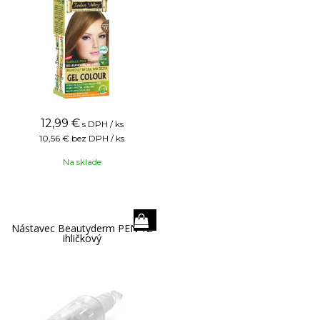
12,99
€
s DPH / ks
10,56 €
bez DPH / ks
Na sklade
Nástavec Beautyderm PEN 12
ihličkový