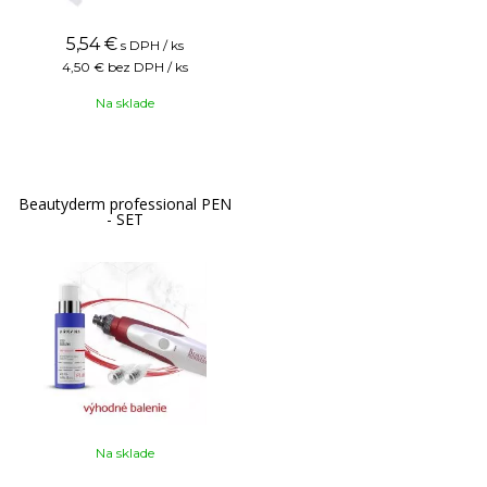
5,54
€
s DPH / ks
4,50 €
bez DPH / ks
Na sklade
Beautyderm professional PEN
- SET
Na sklade