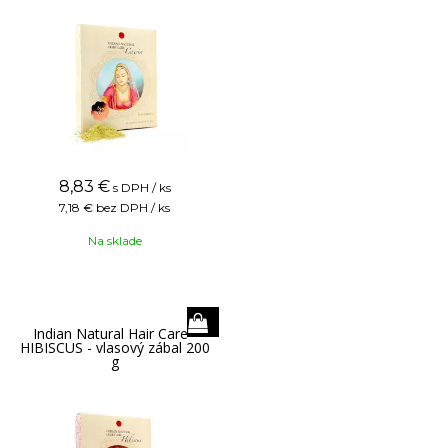
8,83
€
s DPH / ks
7,18 €
bez DPH / ks
Na sklade
Indian Natural Hair Care -
HIBISCUS - vlasový zábal 200
g