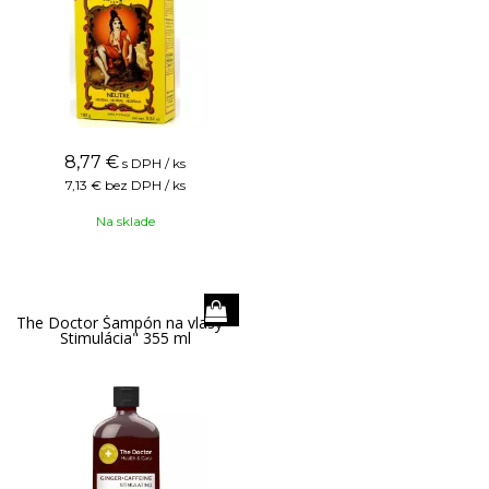
8,77
€
s DPH / ks
7,13 €
bez DPH / ks
Na sklade
The Doctor Šampón na vlasy "
Stimulácia" 355 ml