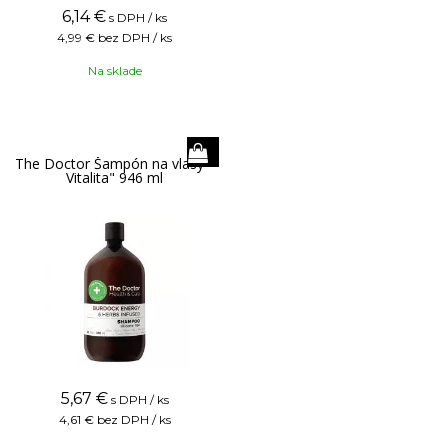
6,14
€
s DPH / ks
4,99 €
bez DPH / ks
Na sklade
The Doctor Šampón na vlasy "
Vitalita" 946 ml
5,67
€
s DPH / ks
4,61 €
bez DPH / ks