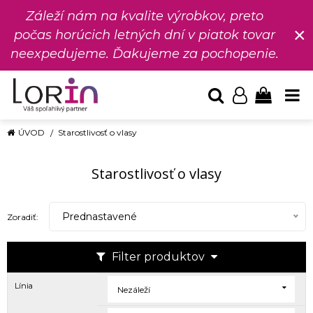
Záleží nám na kvalite výrobkov, preto
×
počas horúcich letných dní v piatok tovar
neexpedujeme. Ďakujeme za pochopenie.
ÚVOD
Starostlivosť o vlasy
Starostlivosť o vlasy
Prednastavené
Zoradiť:
Filter produktov
Línia
Nezáleží