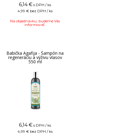
6,14
€
s DPH / ks
4,99 €
bez DPH / ks
Na objednávku, budeme Vás
informovať.
Babička Agafija - Šampón na
regeneráciu a výživu vlasov
550 ml
6,14
€
s DPH / ks
4,99 €
bez DPH / ks