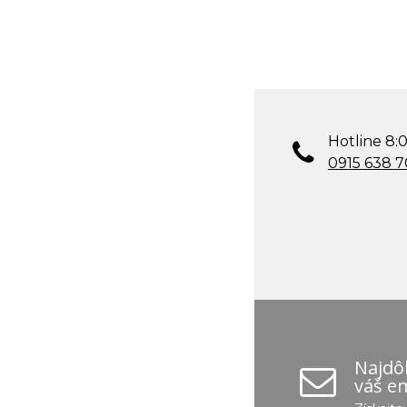
Hotline 8:0
0915 638 
Najdôl
váš em