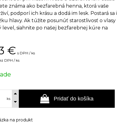
vete známa ako bezfarebná henna, ktorá vaše
yživí, podporí ich krásu a dodá im lesk. Postará sa i
ku hlavy. Ak túžite posunúť starostlivosť o vlasy
 level, siahnite po našej bezfarebnej kúre na
3
€
s DPH / ks
ez DPH / ks
lade
Pridať do košíka
ks
zka na produkt