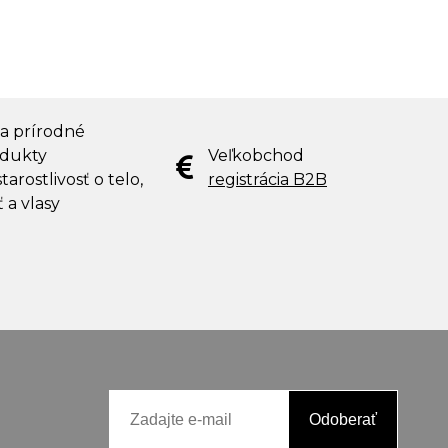
 a prírodné
dukty
Veľkobchod
tarostlivosť o telo,
registrácia B2B
ť a vlasy
Odoberať