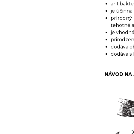
antibakte
je účinná
prírodný 
tehotné a
je vhodná
prirodzen
dodáva o
dodáva s
NÁVOD NA 