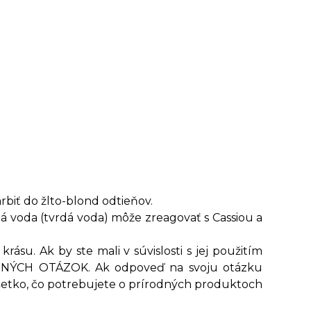
rbiť do žlto-blond odtieňov.
á voda (tvrdá voda) môže zreagovať s Cassiou a
rásu. Ak by ste mali v súvislosti s jej použitím
DENÝCH OTÁZOK. Ak odpoveď na svoju otázku
všetko, čo potrebujete o prírodných produktoch