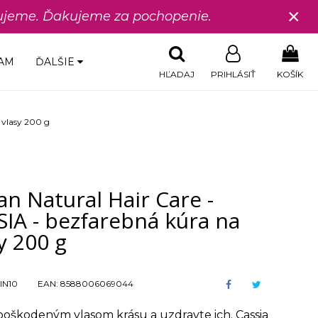
×
edujeme. Ďakujeme za pochopenie.
AM
ĎALŠIE
HĽADAJ
PRIHLÁSIŤ
KOŠÍK
 vlasy 200 g
an Natural Hair Care -
IA - bezfarebná kúra na
y 200 g
IN10
EAN:
8588006069044
poškodeným vlasom krásu a uzdravte ich. Cassia