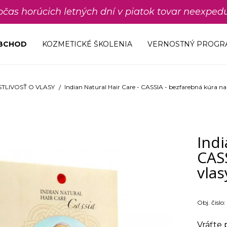
počas horúcich letných dní v piatok tovar neexp
OBCHOD
KOZMETICKÉ ŠKOLENIA
VERNOSTNÝ PROGR
TLIVOSŤ O VLASY
Indian Natural Hair Care - CASSIA - bezfarebná kúra na
Indi
CASS
vlas
Obj. čislo:
Vráťte 