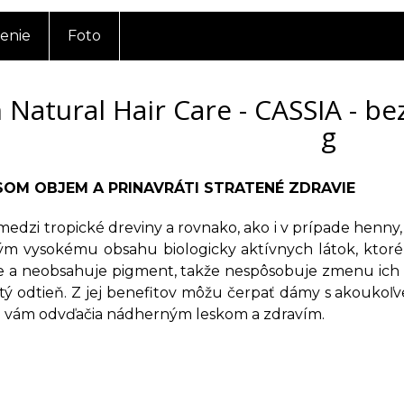
enie
Foto
 Natural Hair Care - CASSIA - b
g
OM OBJEM A PRINAVRÁTI STRATENÉ ZDRAVIE
 medzi tropické dreviny a rovnako, ako i v prípade henny, 
m vysokému obsahu biologicky aktívnych látok, ktoré p
e a neobsahuje pigment, takže nespôsobuje zmenu ich 
stý odtieň. Z jej benefitov môžu čerpať dámy s akoukoľv
sa vám odvďačia nádherným leskom a zdravím.