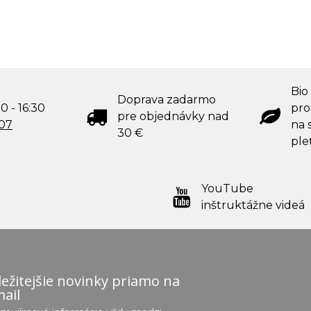
Bio
Doprava zadarmo
0 - 16:30
pro
pre objednávky nad
707
na s
30 €
ple
YouTube
inštruktážne videá
ežitejšie novinky priamo na
ail