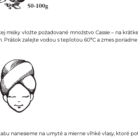
ej misky vložte požadované množstvo Cassie – na krátke 
. Prášok zalejte vodou s teplotou 60°C a zmes poriadne
ašu nanesieme na umyté a mierne vlhké vlasy, ktoré po