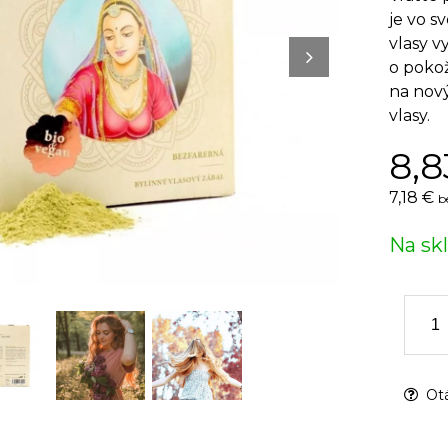
je vo s
vlasy v
o pokož
na nový
vlasy.
8,8
7,18 €
b
Na sk
Otá