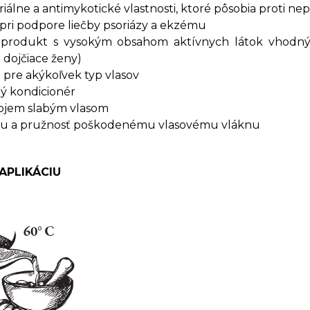
riálne a antimykotické vlastnosti, ktoré pôsobia proti 
 pri podpore liečby psoriázy a ekzému
produkt s vysokým obsahom aktívnych látok vhodný i p
 dojčiace ženy)
 pre akýkoľvek typ vlasov
ý kondicionér
bjem slabým vlasom
ilu a pružnosť poškodenému vlasovému vláknu
APLIKÁCIU