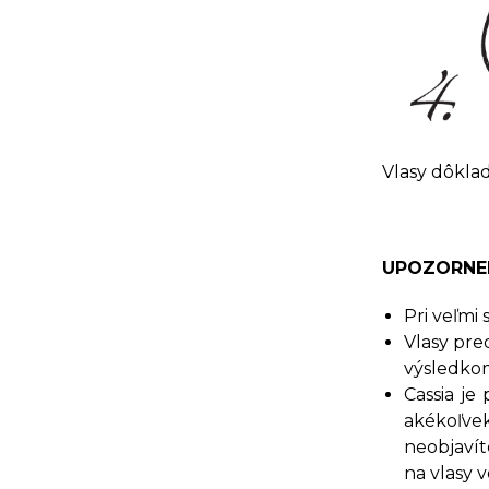
Vlasy dôkla
UPOZORNE
Pri veľmi
Vlasy pre
výsledko
Cassia je
akékoľve
neobjavít
na vlasy v