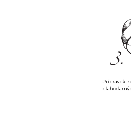
Prípravok n
blahodarných