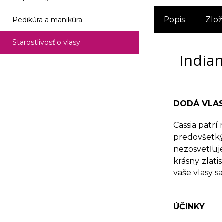
Popis
Zlož
Pedikúra a manikúra
Starostlivosť o vlasy
Indian
DODÁ VLAS
Cassia patrí
predovšetký
nezosvetľuj
krásny zlati
vaše vlasy 
ÚČINKY