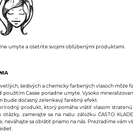
dne umyte a ošetrite svojimi obľúbenými produktami.
NIA
 svetlých, šedivých a chemicky farbených vlasoch môže fa
d použitím Cassie poriadne umyte. Vysoko mineralizovan
m bude dočasný zelenkavý farebný efekt.
 prírodný produkt, ktorý pomáha vrátiť vlasom stratenú k
k otázky, zamerajte sa na našu záložku ČASTO KLA
e, neváhajte sa obrátiť priamo na nás. Prezradíme vám 
edieť.