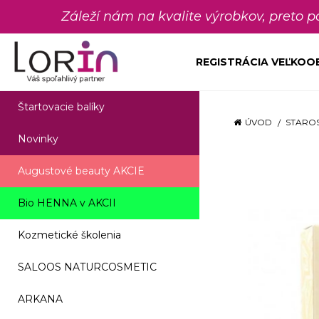
Záleží nám na kvalite výrobkov, preto 
REGISTRÁCIA VEĽKO
Štartovacie balíky
ÚVOD
STAROS
Novinky
Augustové beauty AKCIE
Bio HENNA v AKCII
Kozmetické školenia
SALOOS NATURCOSMETIC
ARKANA