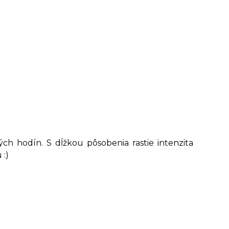
h hodín. S dĺžkou pôsobenia rastie intenzita
 :)