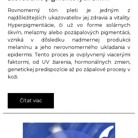
Rovnomerný tón pleti je jedným z
najdôležitejších ukazovateľov jej zdravia a vitality.
Hyperpigmentácie, či už vo forme solárnych
škvŕn, melazmy alebo pozápalových pigmentácii,
vzniká v dôsledku nadmernej produkcii
melanínu a jeho nerovnomerného ukladania v
epidermis. Tento proces je ovplyvnený viacerými
faktormi, od UV žiarenia, hormonálnych zmien,
genetickej predispozície až po zápalové procesy v
koži.
Čítať viac