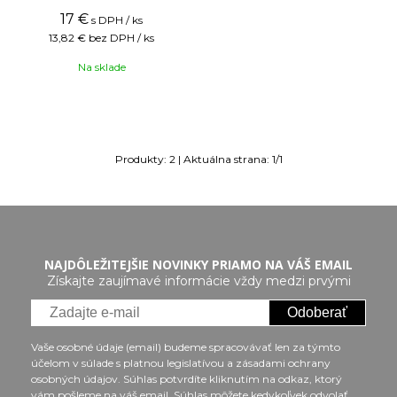
17
€
s DPH / ks
13,82 €
bez DPH / ks
Na sklade
Produkty:
2
| Aktuálna strana:
1
/
1
NAJDÔLEŽITEJŠIE NOVINKY PRIAMO NA VÁŠ EMAIL
Získajte zaujímavé informácie vždy medzi prvými
Odoberať
Vaše osobné údaje (email) budeme spracovávať len za týmto
účelom v súlade s platnou legislatívou a zásadami ochrany
osobných údajov. Súhlas potvrdíte kliknutím na odkaz, ktorý
vám pošleme na váš email. Súhlas môžete kedykoľvek odvolať