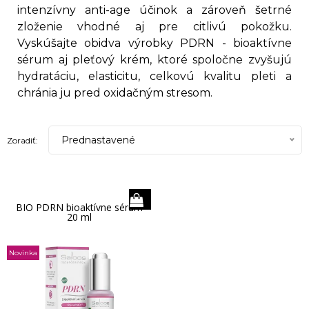
intenzívny anti-age účinok a zároveň šetrné
zloženie vhodné aj pre citlivú pokožku.
Vyskúšajte obidva výrobky PDRN - bioaktívne
sérum aj pleťový krém, ktoré spoločne zvyšujú
hydratáciu, elasticitu, celkovú kvalitu pleti a
chránia ju pred oxidačným stresom.
Prednastavené
Zoradiť:
BIO PDRN bioaktívne sérum
20 ml
Novinka