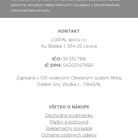
písomne, emailom alebo kliknutím na odkaz z ktoréhokoľvek
informačného emailu.
KONTAKT
LORIN, spol.s r.o.
Ku Bratke 1, 934 05 Levice
IČO:
36 535 788
IČ DPH:
SK2021479581
Zapísaná v OR vedenom Okresným súdom Nitra,
Oddiel: Sro, Vložka č.: 11843/N,
VŠETKO O NÁKUPE
Obchodné podmienky
Platby a poštovné
Reklamačný poriadok
Ochrana osobných údajov