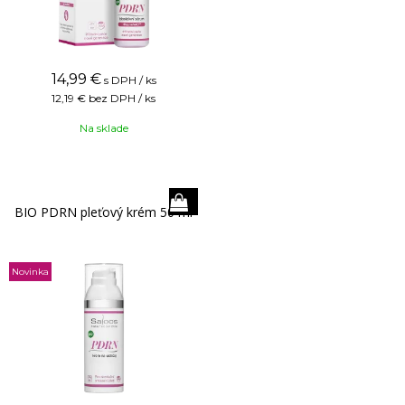
14,99
€
s DPH / ks
12,19 €
bez DPH / ks
Na sklade
BIO PDRN pleťový krém 50 ml
Novinka