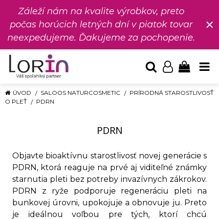
Záleží nám na kvalite výrobkov, preto
×
počas horúcich letných dní v piatok tovar
neexpedujeme. Ďakujeme za pochopenie.
ÚVOD
SALOOS NATURCOSMETIC
PRÍRODNÁ STAROSTLIVOSŤ
O PLEŤ
PDRN
PDRN
Objavte bioaktívnu starostlivosť novej generácie s
PDRN, ktorá reaguje na prvé aj viditeľné známky
starnutia pleti bez potreby invazívnych zákrokov.
PDRN z ryže podporuje regeneráciu pleti na
bunkovej úrovni, upokojuje a obnovuje ju. Preto
je ideálnou voľbou pre tých, ktorí chcú