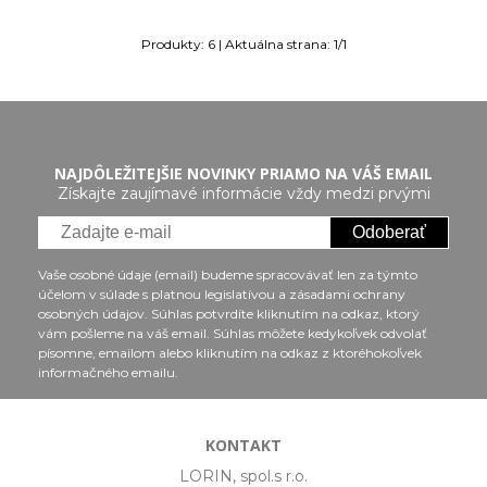
Produkty:
6
| Aktuálna strana:
1
/
1
NAJDÔLEŽITEJŠIE NOVINKY PRIAMO NA VÁŠ EMAIL
Získajte zaujímavé informácie vždy medzi prvými
Odoberať
Vaše osobné údaje (email) budeme spracovávať len za týmto
účelom v súlade s platnou legislatívou a zásadami ochrany
osobných údajov. Súhlas potvrdíte kliknutím na odkaz, ktorý
vám pošleme na váš email. Súhlas môžete kedykoľvek odvolať
písomne, emailom alebo kliknutím na odkaz z ktoréhokoľvek
informačného emailu.
KONTAKT
LORIN, spol.s r.o.