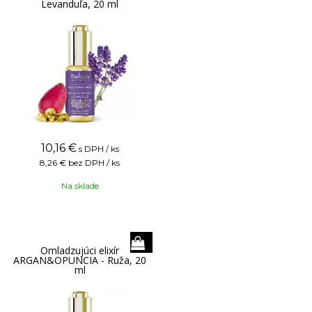
Levanduľa, 20 ml
10,16
€
s DPH / ks
8,26 €
bez DPH / ks
Na sklade
Omladzujúci elixír
ARGAN&OPUNCIA - Ruža, 20
ml