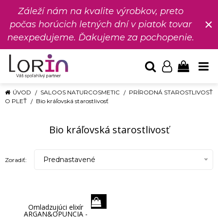
Záleží nám na kvalite výrobkov, preto
×
počas horúcich letných dní v piatok tovar
neexpedujeme. Ďakujeme za pochopenie.
ÚVOD
SALOOS NATURCOSMETIC
PRÍRODNÁ STAROSTLIVOSŤ
O PLEŤ
Bio kráľovská starostlivosť
Bio kráľovská starostlivosť
Prednastavené
Zoradiť:
Omladzujúci elixír
ARGAN&OPUNCIA -