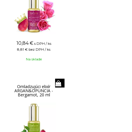
10,84
€
s DPH / ks
8,81 €
bez DPH / ks
Na sklade
Omladzujúci elixír
ARGAN&OPUNCIA -
Bergamot, 20 ml