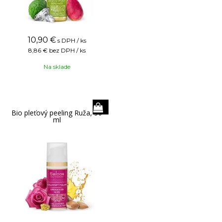
10,90
€
s DPH / ks
8,86 €
bez DPH / ks
Na sklade
Bio pleťový peeling Ruža, 50
ml