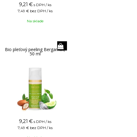
9,21
€
s DPH / ks
7,49 €
bez DPH / ks
Na sklade
Bio pleťový peeling Bergamot,
50 ml
9,21
€
s DPH / ks
7,49 €
bez DPH / ks