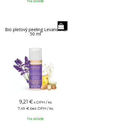
Na sklade
Bio pleťový peeling Levanduľa,
50 ml
9,21
€
s DPH / ks
7,49 €
bez DPH / ks
Na sklade