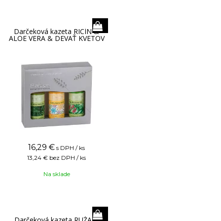
Darčeková kazeta RICÍN &
ALOE VERA & DEVAŤ KVETOV
16,29
€
s DPH / ks
13,24 €
bez DPH / ks
Na sklade
Darčeková kazeta RUŽA &