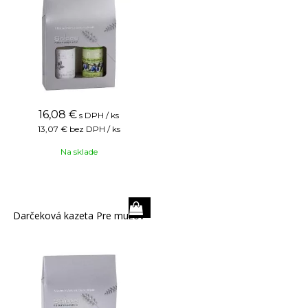
16,08
€
s DPH / ks
13,07 €
bez DPH / ks
Na sklade
Darčeková kazeta Pre mužov