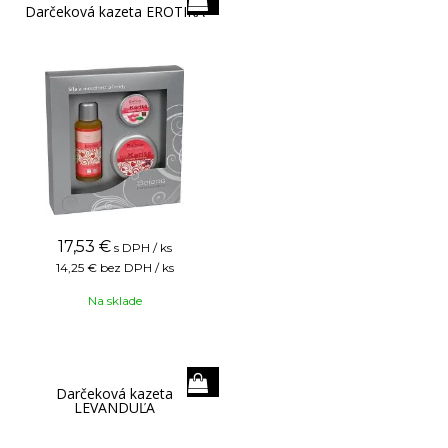
Darčeková kazeta EROTIKA
17,53
€
s DPH / ks
14,25 €
bez DPH / ks
Na sklade
Darčeková kazeta
LEVANDUĽA