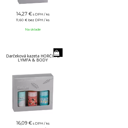
14,27
€
s DPH / ks
11,60 €
bez DPH / ks
Na sklade
Darčeková kazeta HORČÍK &
LYMFA & BODY
16,09
€
s DPH / ks