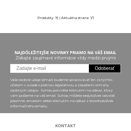
Produkty:
19
| Aktuálna strana:
1
/
1
NAJDÔLEŽITEJŠIE NOVINKY PRIAMO NA VÁŠ EMAIL
Získajte zaujímavé informácie vždy medzi prvými
Odoberať
Vaše osobné údaje (email) budeme spracovávať len za týmto
účelom v súlade s platnou legislatívou a zásadami ochrany
osobných údajov. Súhlas potvrdíte kliknutím na odkaz, ktorý
vám pošleme na váš email. Súhlas môžete kedykoľvek odvolať
písomne, emailom alebo kliknutím na odkaz z ktoréhokoľvek
informačného emailu.
KONTAKT