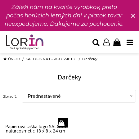
Záleží nám na kvalite výrobkov, preto
×
počas horúcich letných dní v piatok tovar
neexpedujeme. Ďakujeme za pochopenie.
ÚVOD
SALOOS NATURCOSMETIC
Darčeky
Darčeky
Prednastavené
Zoradiť:
Papierová taška logo SALOOS
naturcosmetic 18 x 8 x 24 cm