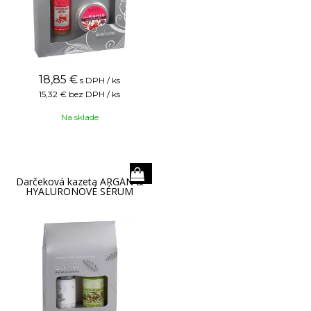
18,85
€
s DPH / ks
15,32 €
bez DPH / ks
Na sklade
Darčeková kazeta ARGÁN &
HYALURONOVÉ SÉRUM