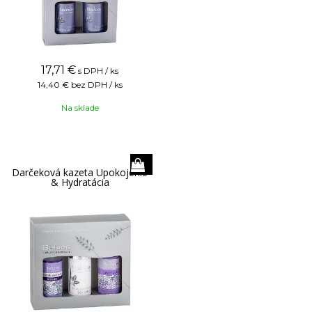
17,71
€
s DPH / ks
14,40 €
bez DPH / ks
Na sklade
Darčeková kazeta Upokojenie
& Hydratácia