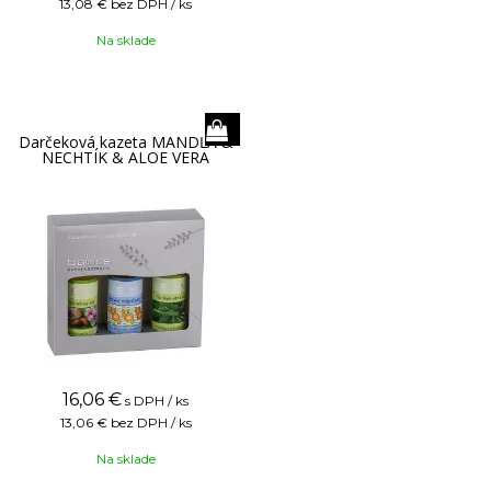
13,08 €
bez DPH / ks
Na sklade
Darčeková kazeta MANDĽA &
NECHTÍK & ALOE VERA
16,06
€
s DPH / ks
13,06 €
bez DPH / ks
Na sklade