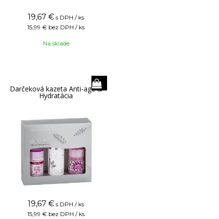
19,67
€
s DPH / ks
15,99 €
bez DPH / ks
Na sklade
Darčeková kazeta Anti-age &
Hydratácia
19,67
€
s DPH / ks
15,99 €
bez DPH / ks