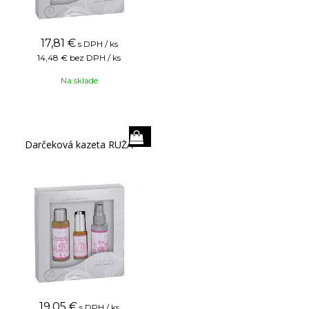
17,81
€
s DPH / ks
14,48 €
bez DPH / ks
Na sklade
Darčeková kazeta RUŽA
19,05
€
s DPH / ks