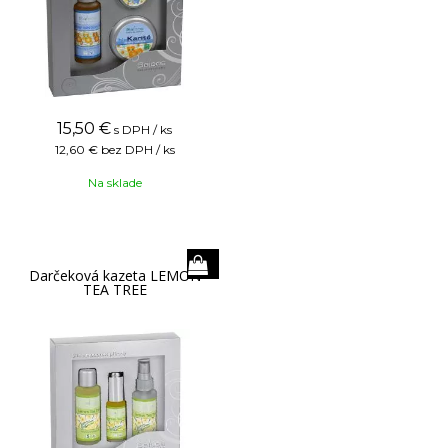
15,50
€
s DPH / ks
12,60 €
bez DPH / ks
Na sklade
Darčeková kazeta LEMON
TEA TREE