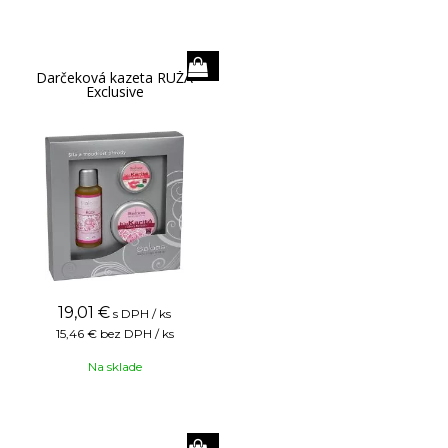
Darčeková kazeta RUŽA
Exclusive
19,01
€
s DPH / ks
15,46 €
bez DPH / ks
Na sklade