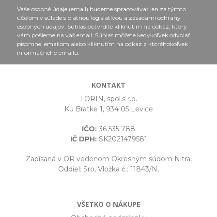
Vaše osobné údaje (email) budeme spracovávať len za týmto
účelom v súlade s platnou legislatívou a zásadami ochrany
osobných údajov. Súhlas potvrdíte kliknutím na odkaz, ktorý
vám pošleme na váš email. Súhlas môžete kedykoľvek odvolať
písomne, emailom alebo kliknutím na odkaz z ktoréhokoľvek
informačného emailu.
KONTAKT
LORIN, spol.s r.o.
Ku Bratke 1, 934 05 Levice
IČO:
36 535 788
IČ DPH:
SK2021479581
Zapísaná v OR vedenom Okresným súdom Nitra,
Oddiel: Sro, Vložka č.: 11843/N,
VŠETKO O NÁKUPE