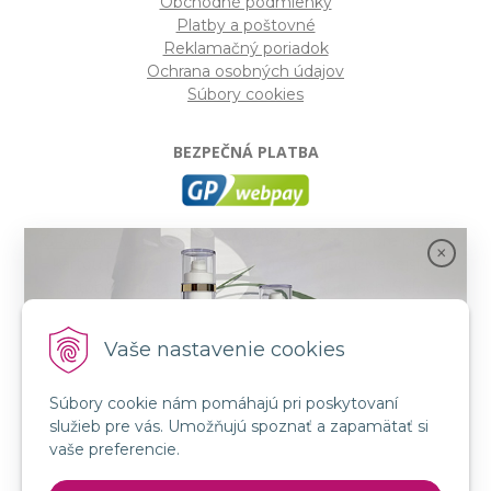
Obchodné podmienky
Platby a poštovné
Reklamačný poriadok
Ochrana osobných údajov
Súbory cookies
BEZPEČNÁ PLATBA
GP webpay
- Moderný a bezpečný systém pre platby
kartou na internete. Je jedným z najpoužívanejších
platobných brán na slovenských e-shopoch. Spĺňa
bezpečnostné požiadavky Mastercard, VISA a America
Express.
Vaše nastavenie cookies
Súbory cookie nám pomáhajú pri poskytovaní
SLEDUJTE NÁS
služieb pre vás. Umožňujú spoznať a zapamätať si
FB: LORIN všetko pre krásu
Spojenie prírody a vedy s novou kozmetikou
vaše preferencie.
INSTA: LORIN všetko pre krásu
GMT BEAUTY!
YouTube: LORIN všetko pre krásu