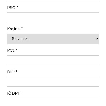
PSČ:
*
Krajina:
*
IČO:
*
DIČ:
*
IČ DPH: