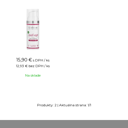
15,90
€
s DPH / ks
12,93 €
bez DPH / ks
Na sklade
Produkty:
2
| Aktuálna strana:
1
/
1