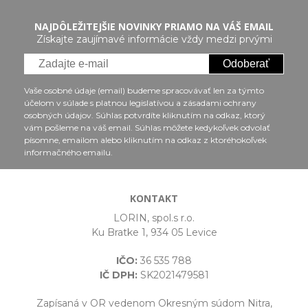
NAJDÔLEŽITEJŠIE NOVINKY PRIAMO NA VÁŠ EMAIL
Získajte zaujímavé informácie vždy medzi prvými
Odoberať
Vaše osobné údaje (email) budeme spracovávať len za týmto
účelom v súlade s platnou legislatívou a zásadami ochrany
osobných údajov. Súhlas potvrdíte kliknutím na odkaz, ktorý
vám pošleme na váš email. Súhlas môžete kedykoľvek odvolať
písomne, emailom alebo kliknutím na odkaz z ktoréhokoľvek
informačného emailu.
KONTAKT
LORIN, spol.s r.o.
Ku Bratke 1, 934 05 Levice
IČO:
36 535 788
IČ DPH:
SK2021479581
Zapísaná v OR vedenom Okresným súdom Nitra,