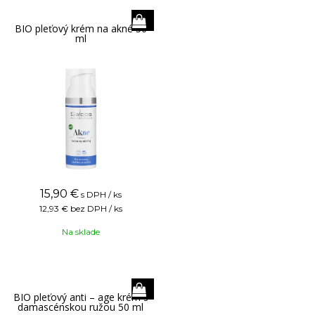
BIO pleťový krém na akné 50
ml
15,90
€
s DPH / ks
12,93 €
bez DPH / ks
Na sklade
BIO pleťový anti – age krém s
damascénskou ružou 50 ml