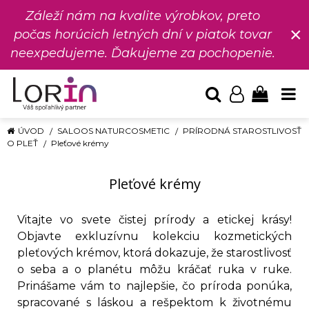
Záleží nám na kvalite výrobkov, preto
×
počas horúcich letných dní v piatok tovar
neexpedujeme. Ďakujeme za pochopenie.
ÚVOD
SALOOS NATURCOSMETIC
PRÍRODNÁ STAROSTLIVOSŤ
O PLEŤ
Pleťové krémy
Pleťové krémy
Vitajte vo svete čistej prírody a etickej krásy!
Objavte exkluzívnu kolekciu kozmetických
pleťových krémov, ktorá dokazuje, že starostlivosť
o seba a o planétu môžu kráčať ruka v ruke.
Prinášame vám to najlepšie, čo príroda ponúka,
spracované s láskou a rešpektom k životnému