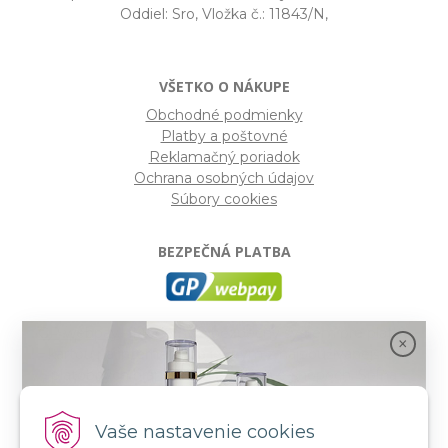
Oddiel: Sro, Vložka č.: 11843/N,
VŠETKO O NÁKUPE
Obchodné podmienky
Platby a poštovné
Reklamačný poriadok
Ochrana osobných údajov
Súbory cookies
BEZPEČNÁ PLATBA
GP webpay
- Moderný a bezpečný systém pre platby
kartou na internete. Je jedným z najpoužívanejších
platobných brán na slovenských e-shopoch. Spĺňa
bezpečnostné požiadavky Mastercard, VISA a America
Express.
Vaše nastavenie cookies