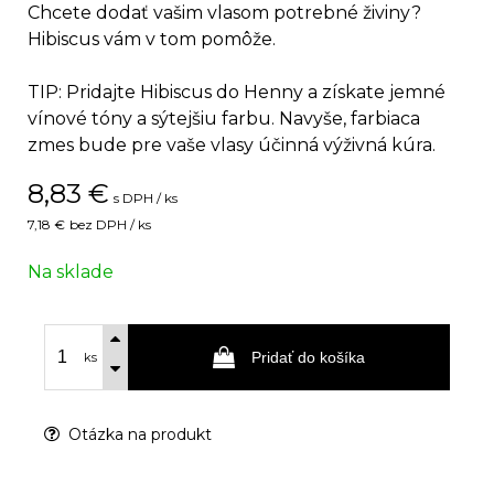
Chcete dodať vašim vlasom potrebné živiny?
Hibiscus vám v tom pomôže.
TIP: Pridajte Hibiscus do Henny a získate jemné
vínové tóny a sýtejšiu farbu. Navyše, farbiaca
zmes bude pre vaše vlasy účinná výživná kúra.
8,83
€
s DPH / ks
7,18 €
bez DPH / ks
Na sklade
Pridať do košíka
ks
Otázka na produkt