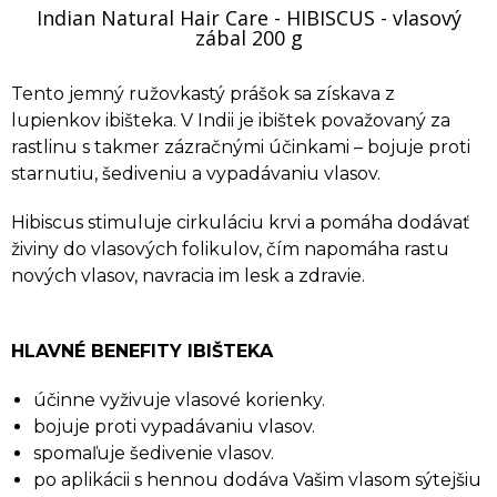
Indian Natural Hair Care - HIBISCUS - vlasový
zábal 200 g
Tento jemný ružovkastý prášok sa získava z
lupienkov ibišteka. V Indii je ibištek považovaný za
rastlinu s takmer zázračnými účinkami – bojuje proti
starnutiu, šediveniu a vypadávaniu vlasov.
Hibiscus stimuluje cirkuláciu krvi a pomáha dodávať
živiny do vlasových folikulov, čím napomáha rastu
nových vlasov, navracia im lesk a zdravie.
HLAVNÉ BENEFITY IBIŠTEKA
účinne vyživuje vlasové korienky.
bojuje proti vypadávaniu vlasov.
spomaľuje šedivenie vlasov.
po aplikácii s hennou dodáva Vašim vlasom sýtejšiu