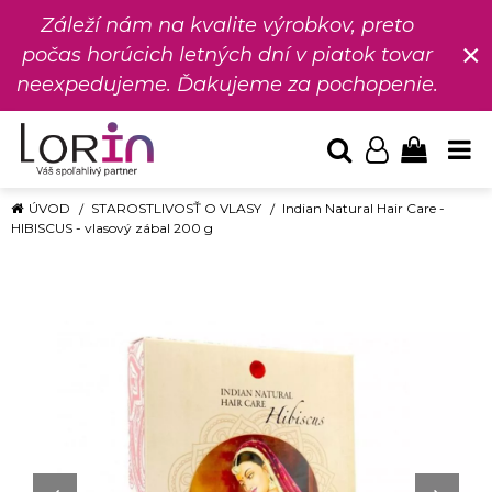
Záleží nám na kvalite výrobkov, preto
×
počas horúcich letných dní v piatok tovar
neexpedujeme. Ďakujeme za pochopenie.
ÚVOD
STAROSTLIVOSŤ O VLASY
Indian Natural Hair Care -
HIBISCUS - vlasový zábal 200 g