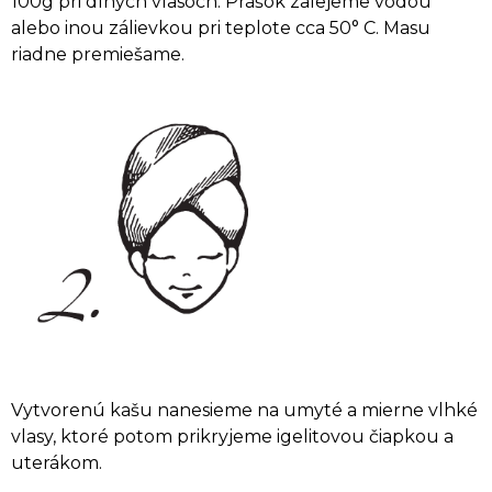
100g pri dlhých vlasoch. Prášok zalejeme vodou
alebo inou zálievkou pri teplote cca 50° C. Masu
riadne premiešame.
Vytvorenú kašu nanesieme na umyté a mierne vlhké
vlasy, ktoré potom prikryjeme igelitovou čiapkou a
uterákom.