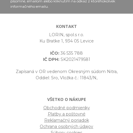
písomne, emailom alebo kliknutím na odkaz z ktoréhokoľvek
informačného emailu.
KONTAKT
LORIN, spol.s r.o.
Ku Bratke 1, 934 05 Levice
IČO:
36 535 788
IČ DPH:
SK2021479581
Zapísaná v OR vedenom Okresným súdom Nitra,
Oddiel: Sro, Vložka č.: 11843/N,
VŠETKO O NÁKUPE
Obchodné podmienky
Platby a poštovné
Reklamačný poriadok
Ochrana osobných údajov
Súbory cookies