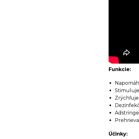
Funkcie:
Napomáha
Stimuluje
Zrýchľuje
Dezinfekč
Adstringe
Prehriev
Účinky: