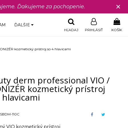
×
edujeme. Ďakujeme za pochopenie.
AM
ĎALŠIE
HĽADAJ
PRIHLÁSIŤ
KOŠÍK
ONIZÉR kozmetický prístroj so 4 hlavicami
uty derm professional VIO /
NIZÉR kozmetický prístroj
 hlavicami
SBDM-110C
ný VIO kozmetický prístroj