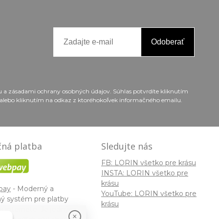
Odoberať
ou a zásadami ochrany osobných údajov. Súhlas potvrdíte kliknutím
alebo kliknutím na odkaz z ktoréhokoľvek informačného emailu.
ná platba
Sledujte nás
FB: LORIN všetko pre krásu
INSTA: LORIN všetko pre
krásu
pay
- Moderný a
YouTube: LORIN všetko pre
ý systém pre platby
krásu
a internete. Je jedným