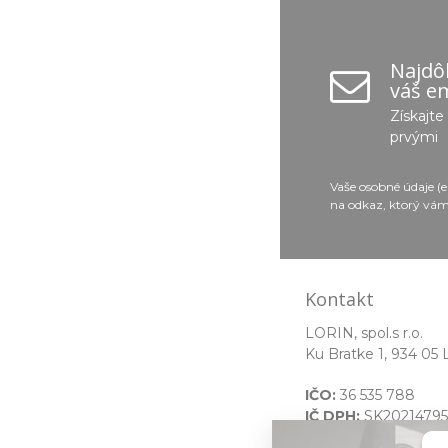
Najdôl
váš em
Získajt
prvými
Vaše osobné údaje (
na odkaz, ktorý vám
Kontakt
LORIN, spol.s r.o.
Ku Bratke 1, 934 05 
IČO:
36 535 788
IČ DPH:
SK20214795