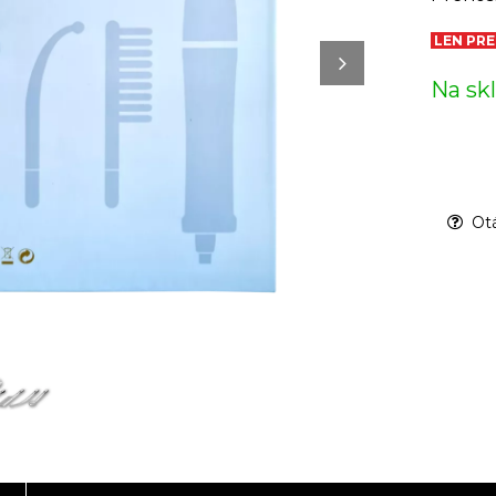
LEN PR
Na sk
Otá