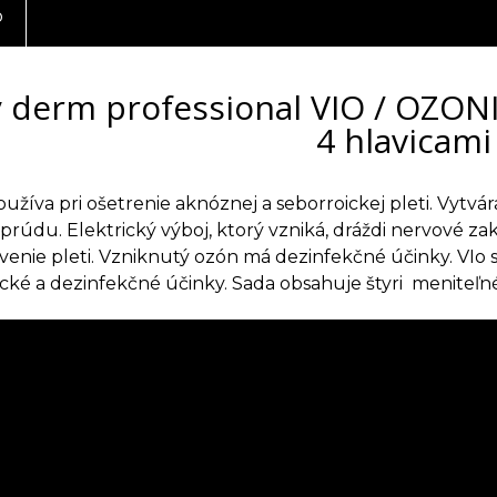
o
 derm professional VIO / OZONI
4 hlavicami
používa pri ošetrenie aknóznej a seborroickej pleti. Vytv
prúdu. Elektrický výboj, ktorý vzniká, dráždi nervové zak
venie pleti. Vzniknutý ozón má dezinfekčné účinky. VIo s
cké a dezinfekčné účinky. Sada obsahuje štyri meniteľné