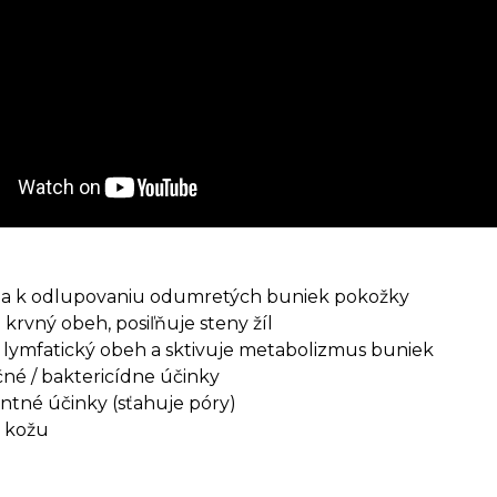
 k odlupovaniu odumretých buniek pokožky
 krvný obeh, posiľňuje steny žíl
 lymfatický obeh a sktivuje metabolizmus buniek
né / baktericídne účinky
ntné účinky (sťahuje póry)
a kožu