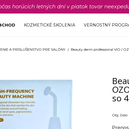
počas horúcich letných dní v piatok tovar neexp
OBCHOD
KOZMETICKÉ ŠKOLENIA
VERNOSTNÝ PROGR
ENIE A PRÍSLUŠENSTVO PRE SALÓNY
Beauty derm professional VIO / OZ
Bea
OZO
so 4
Obj. čislo:
Prenos