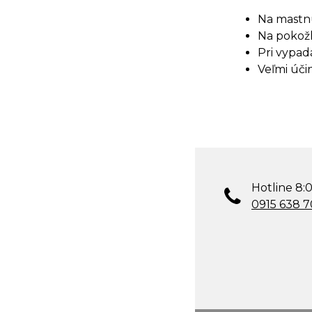
Na mastn
Na pokožk
Pri vypad
Veľmi úči
Hotline 8:0
0915 638 