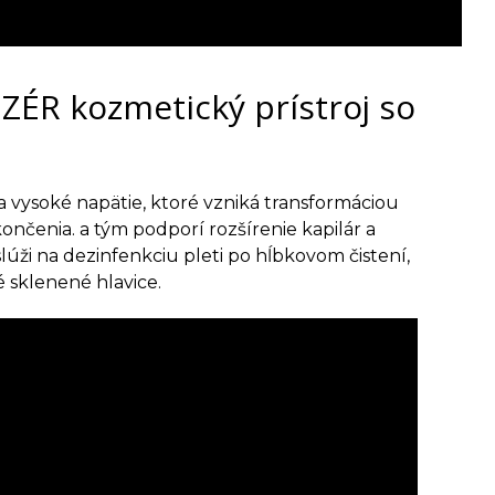
ZÉR kozmetický prístroj so
ára vysoké napätie, ktoré vzniká transformáciou
ončenia. a tým podporí rozšírenie kapilár a
lúži na dezinfenkciu pleti po hĺbkovom čistení,
 sklenené hlavice.