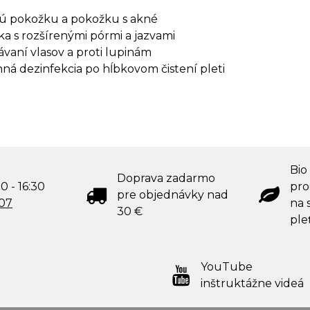
ú pokožku a pokožku s akné
a s rozšírenými pórmi a jazvami
ávaní vlasov a proti lupinám
nná dezinfekcia po hĺbkovom čistení pleti
Bio
Doprava zadarmo
0 - 16:30
pro
pre objednávky nad
707
na s
30 €
ple
YouTube
inštruktážne videá