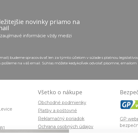
ežitejšie novinky priamo na
ail
e zaujímavé informácie vždy medzi
email) budeme spracovávať len za týmto účelom v súlade s platnou legislatív
 pošleme na váš email. Súhlas môžete kedykoľvek odvolať písomne, emailom 
Všetko o nákupe
Bezpeč
Obchodné podmienky
Levice
Platby a poštovné
Reklamačný poriadok
GP web
bezpečn
Ochrana osobných údajov
81
kartou n
Súbory cookies