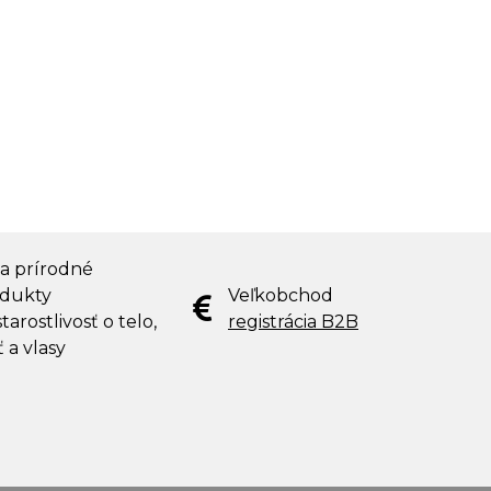
 a prírodné
dukty
Veľkobchod
tarostlivosť o telo,
registrácia B2B
ť a vlasy