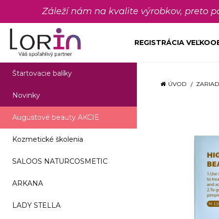
Záleží nám na kvalite výrobkov, preto 
REGISTRÁCIA VEĽKO
Štartovacie balíky
ÚVOD
ZARIAD
Novinky
Augustové beauty AKCIE
Kozmetické školenia
SALOOS NATURCOSMETIC
ARKANA
LADY STELLA