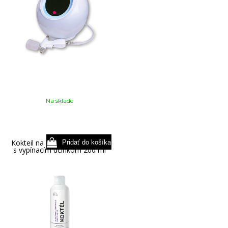
Na sklade
Kokteil na hĺbkovú hydratáciu
s vypínacím účinkom 200 ml