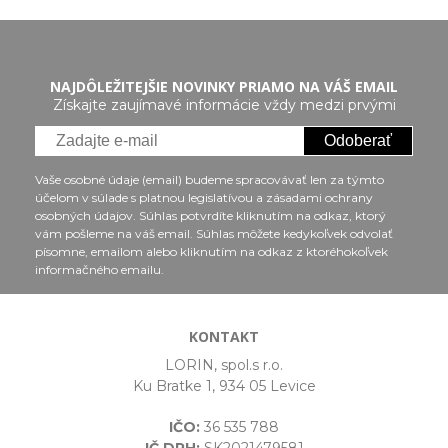
NAJDÔLEŽITEJŠIE NOVINKY PRIAMO NA VÁŠ EMAIL
Získajte zaujímavé informácie vždy medzi prvými
Odoberať
Vaše osobné údaje (email) budeme spracovávať len za týmto
účelom v súlade s platnou legislatívou a zásadami ochrany
osobných údajov. Súhlas potvrdíte kliknutím na odkaz, ktorý
vám pošleme na váš email. Súhlas môžete kedykoľvek odvolať
písomne, emailom alebo kliknutím na odkaz z ktoréhokoľvek
informačného emailu.
KONTAKT
LORIN, spol.s r.o.
Ku Bratke 1, 934 05 Levice
IČO:
36 535 788
IČ DPH:
SK2021479581