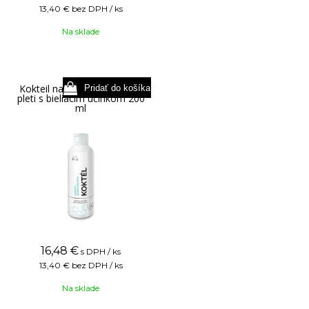
13,40 €
bez DPH / ks
Na sklade
Kokteil na zjednotenie tónu
pleti s bieliacim účinkom 200
ml
16,48
€
s DPH / ks
13,40 €
bez DPH / ks
Na sklade