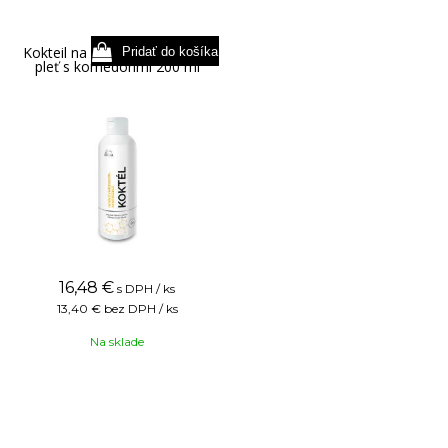
Kokteil na mastnú a aknóznu
pleť s komedónmi 200 ml
16,48
€
s DPH / ks
13,40 €
bez DPH / ks
Na sklade