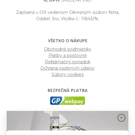
Zapísaná v OR vedenom Okresným súdom Nitra,
Oddiel: Sro, Vložka č.: 11843/N,
VŠETKO O NÁKUPE
Obchodné podmienky
Platby a poštovné
Reklamačný poriadok
Ochrana osobných údajov
Súbory cookies
BEZPEČNÁ PLATBA
GP webpay
- Moderný a bezpečný systém pre platby
kartou na internete. Je jedným z najpoužívanejších
platobných brán na slovenských e-shopoch. Spĺňa
bezpečnostné požiadavky Mastercard, VISA a America