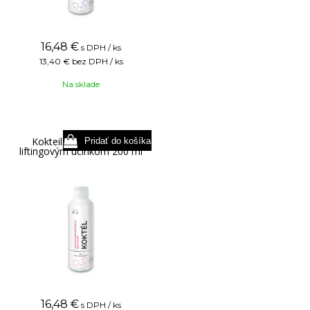
16,48
€
s DPH / ks
13,40 €
bez DPH / ks
Na sklade
Kokteil na anti-aging s
liftingovým účinkom 200 ml
16,48
€
s DPH / ks