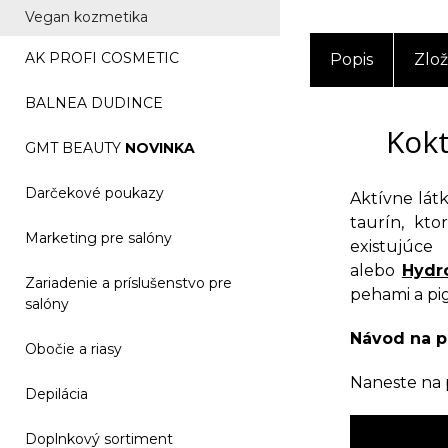
Vegan kozmetika
AK PROFI COSMETIC
Popis
Zlož
BALNEA DUDINCE
Kokt
GMT BEAUTY
NOVINKA
Darčekové poukazy
Aktívne lát
taurín, kt
Marketing pre salóny
existujúc
alebo
Hydr
Zariadenie a príslušenstvo pre
pehami a pi
salóny
Návod na p
Obočie a riasy
Naneste na p
Depilácia
Doplnkový sortiment