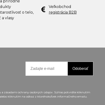
 a prírodné
dukty
Veľkobchod
tarostlivosť o telo,
registrácia B2B
ť a vlasy
Odoberať
ou a zásadami ochrany osobných údajov. Súhlas potvrdíte kliknutím
alebo kliknutím na odkaz z ktoréhokoľvek informačného emailu.