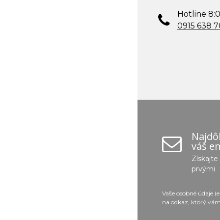
Hotline 8:0
0915 638 
Najdôl
váš em
Získajt
prvými
Vaše osobné údaje (
na odkaz, ktorý vám