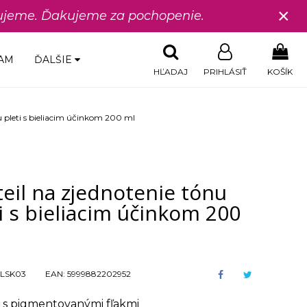
×
edujeme. Ďakujeme za pochopenie.
AM
ĎALŠIE
HĽADAJ
PRIHLÁSIŤ
KOŠÍK
u pleti s bieliacim účinkom 200 ml
eil na zjednotenie tónu
i s bieliacim účinkom 200
LSK03
EAN:
5999882202952
ť s pigmentovanými fľakmi