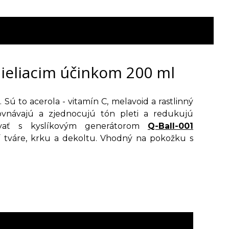
 bieliacim účinkom 200 ml
Sú to acerola - vitamín C, melavoid a rastlinný
ovnávajú a zjednocujú tón pleti a redukujú
žívať s kyslíkovým generátorom
Q-Ball-001
í tváre, krku a dekoltu. Vhodný na pokožku s