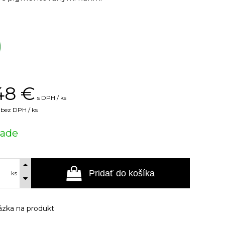
48
€
s DPH / ks
bez DPH / ks
lade
Pridať do košíka
ks
zka na produkt