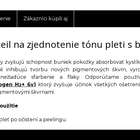
enie
Zákazníci kúpili aj
eil na zjednotenie tónu pleti s
ky zvyšujú schopnosť buniek pokožky absorbovať kyslík. 
oré inhibujú tvorbu nových pigmentových škvŕn, vyr
e nežiadúce sfarbenie a fľaky. Odporúčame pou
ogen H
+ 6v1
ktorý zvyšuje účinok všetkých ošetren
2
gmentovými škvrnami.
oužitie
leť po očistení a peelingu.