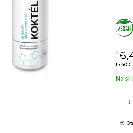
16,
13,40 €
Na sk
Otá