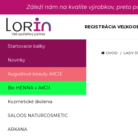
Záleží nám na kvalite výrobkov, preto 
REGISTRÁCIA VEĽKO
Štartovacie balíky
ÚVOD
LADY S
Novinky
Augustové beauty AKCIE
Bio HENNA v AKCII
Kozmetické školenia
SALOOS NATURCOSMETIC
ARKANA