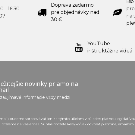
Bio
Doprava zadarmo
0 - 16:30
pro
pre objednávky nad
707
na s
30 €
ple
YouTube
inštruktážne videá
ežitejšie novinky priamo na
ail
e zaujímavé informácie vždy medzi
email) budeme spracovávať len za týmto účelom v súlade s platnou legislatív
 pošleme na váš email. Súhlas môžete kedykoľvek odvolať písomne, emailom 