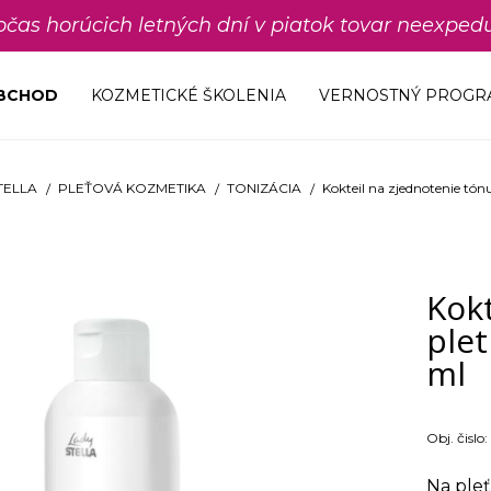
počas horúcich letných dní v piatok tovar neexp
OBCHOD
KOZMETICKÉ ŠKOLENIA
VERNOSTNÝ PROGR
TELLA
PLEŤOVÁ KOZMETIKA
TONIZÁCIA
Kokteil na zjednotenie tón
Kokt
plet
ml
Obj. čislo:
Na ple