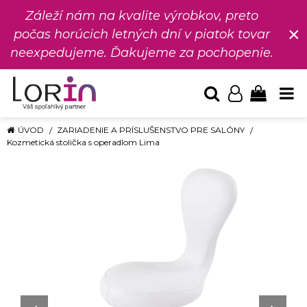
Záleží nám na kvalite výrobkov, preto
×
počas horúcich letných dní v piatok tovar
neexpedujeme. Ďakujeme za pochopenie.
ÚVOD
ZARIADENIE A PRÍSLUŠENSTVO PRE SALÓNY
Kozmetická stolička s operadlom Lima