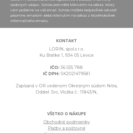
osobných údajov. Súhlas potvrdíte kliknutím na odkaz, ktorý
vám pošleme na váš email. Súhlas môžete kedykoľvek odvolať
písomne, emailom alebo kliknutím na odkaz z ktoréhokoľvek
informačného emailu.
KONTAKT
LORIN, spol.s r.o.
Ku Bratke 1, 934 05 Levice
IČO:
36 535 788
IČ DPH:
SK2021479581
Zapísaná v OR vedenom Okresným súdom Nitra,
Oddiel: Sro, Vložka č.: 11843/N,
VŠETKO O NÁKUPE
Obchodné podmienky
Platby a poštovné