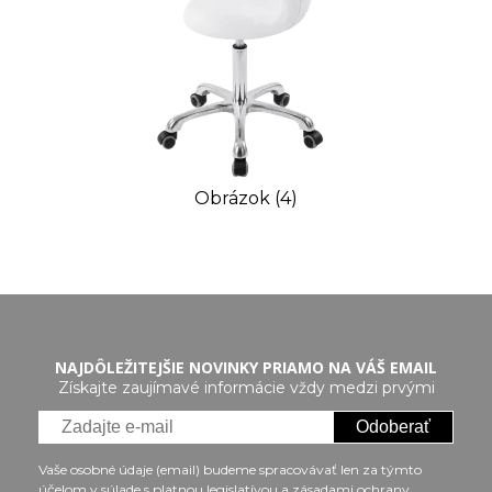
Obrázok (4)
NAJDÔLEŽITEJŠIE NOVINKY PRIAMO NA VÁŠ EMAIL
Získajte zaujímavé informácie vždy medzi prvými
Odoberať
Vaše osobné údaje (email) budeme spracovávať len za týmto
účelom v súlade s platnou legislatívou a zásadami ochrany