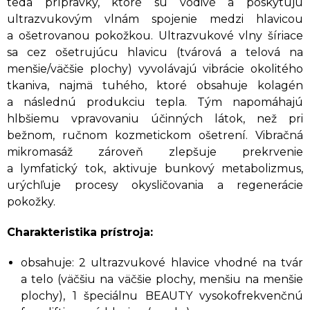
teda prípravky, ktoré sú vodivé a poskytujú
ultrazvukovým vlnám spojenie medzi hlavicou
a ošetrovanou pokožkou. Ultrazvukové vlny šíriace
sa cez ošetrujúcu hlavicu (tvárová a telová na
menšie/väčšie plochy) vyvolávajú vibrácie okolitého
tkaniva, najmä tuhého, ktoré obsahuje kolagén
a následnú produkciu tepla. Tým napomáhajú
hlbšiemu vpravovaniu účinných látok, než pri
bežnom, ručnom kozmetickom ošetrení. Vibračná
mikromasáž zároveň zlepšuje prekrvenie
a lymfatický tok, aktivuje bunkový metabolizmus,
urýchľuje procesy okysličovania a regenerácie
pokožky.
Charakteristika prístroja:
obsahuje: 2 ultrazvukové hlavice vhodné na tvár
a telo (väčšiu na väčšie plochy, menšiu na menšie
plochy), 1 špeciálnu BEAUTY vysokofrekvenčnú