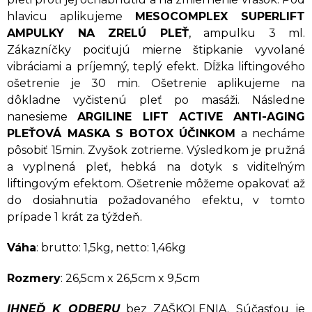
hlavicu aplikujeme
MESOCOMPLEX SUPERLIFT
AMPULKY NA ZRELÚ PLEŤ
, ampulku 3 ml.
Zákazníčky pociťujú mierne štipkanie vyvolané
vibráciami a príjemný, teplý efekt. Dĺžka liftingového
ošetrenie je 30 min. Ošetrenie aplikujeme na
dôkladne vyčistenú pleť po masáži. Následne
nanesieme
ARGILINE LIFT ACTIVE ANTI-AGING
PLEŤOVÁ MASKA S BOTOX ÚČINKOM
a necháme
pôsobiť 15min. Zvyšok zotrieme. Výsledkom je pružná
a vyplnená pleť, hebká na dotyk s viditeľným
liftingovým efektom. Ošetrenie môžeme opakovať až
do dosiahnutia požadovaného efektu, v tomto
prípade 1 krát za týždeň.
Váha
: brutto: 1,5kg, netto: 1,46kg
Rozmery
: 26,5cm x 26,5cm x 9,5cm
IHNEĎ K ODBERU
bez ZAŠKOLENIA. Súčasťou je