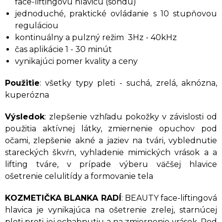
face-liftingovú hlavicu (sondu)
jednoduché, praktické ovládanie s 10 stupňovou
reguláciou
kontinuálny a pulzný režim 3Hz - 40kHz
čas aplikácie 1 - 30 minút
vynikajúci pomer kvality a ceny
Použitie
: všetky typy pleti - suchá, zrelá, aknózna,
kuperózna
Výsledok
: zlepšenie vzhľadu pokožky v závislosti od
použitia aktívnej látky, zmiernenie opuchov pod
očami, zlepšenie akné a jaziev na tvári, vyblednutie
stareckých škvŕn, vyhladenie mimických vrások a a
lifting tváre, v prípade výberu väčšej hlavice
ošetrenie celulitídy a formovanie tela
KOZMETIČKA BLANKA RADÍ
: BEAUTY face-liftingová
hlavica je vynikajúca na ošetrenie zrelej, starnúcej
pleti proti jej ochabnutiu a na zmiernenie vrások. Pod