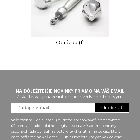
Obrázok (1)
NAJDÔLEŽITEJŠIE NOVINKY PRIAMO NA VÁŠ EMAIL
Získajte zaujímavé informácie vždy medzi prvými
Odoberať
Vaše osobné údaje (email) budeme spracovávať len za týmto
účelom v súlade s platnou legislatívou a zásadami ochrany
osobných údajov. Súhlas potvrdíte kliknutím na odkaz, ktorý
vám pošleme na váš email. Súhlas môžete kedykoľvek odvolať