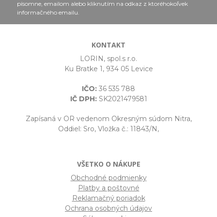
písomne, emailom alebo kliknutím na odkaz z ktoréhokoľvek
informačného emailu.
KONTAKT
LORIN, spol.s r.o.
Ku Bratke 1, 934 05 Levice
IČO:
36 535 788
IČ DPH:
SK2021479581
Zapísaná v OR vedenom Okresným súdom Nitra,
Oddiel: Sro, Vložka č.: 11843/N,
VŠETKO O NÁKUPE
Obchodné podmienky
Platby a poštovné
Reklamačný poriadok
Ochrana osobných údajov