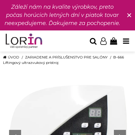
Záleží nám na kvalite výrobkov, preto
×
počas horúcich letných dní v piatok tovar
neexpedujeme. Ďakujeme za pochopenie.
ÚVOD
ZARIADENIE A PRÍSLUŠENSTVO PRE SALÓNY
B-666
Liftingový ultrazvukový prístroj