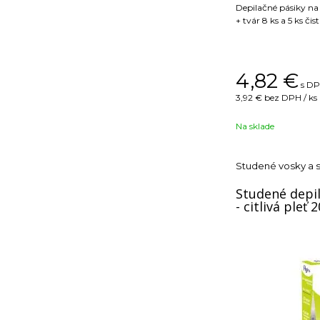
Depilačné pásiky na 
+ tvár 8 ks a 5 ks čis
4,82
€
s DP
3,92 €
bez DPH / ks
Na sklade
Studené vosky a 
Studené depil
- citlivá pleť 