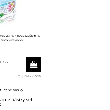
telo 20 ks + podpazušie 8 ks
tiacich vreckoviek
H / ks
Obj. čislo:
AG08
studené pásiky
ačné pásiky set -
ť