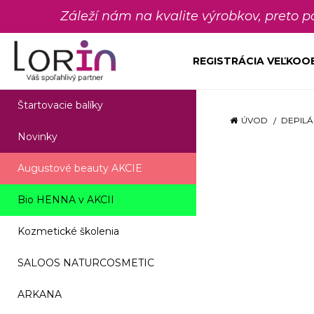
Záleží nám na kvalite výrobkov, preto 
REGISTRÁCIA VEĽKO
Štartovacie balíky
ÚVOD
DEPILÁ
Novinky
Augustové beauty AKCIE
Bio HENNA v AKCII
Kozmetické školenia
SALOOS NATURCOSMETIC
ARKANA