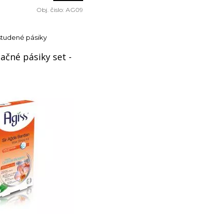
Obj. čislo:
AG09
studené pásiky
ačné pásiky set -