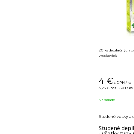
20 ks depilačných pá
vreckoviek
4
€
s DPH / ks
3,25 €
bez DPH / ks
Na sklade
Studené vosky a 
Studené depil
- všetky typy 