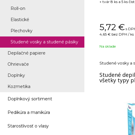
+ tvár 8 ks a 5 ks čis
Roll-on
Elastické
5,72
€
s DPH
Plechovky
4,65 €
bez DPH / ks
Studené vosky a studené pásiky
Na sklade
Depilačné papiere
Studené vosky a 
Ohrievače
Studené depil
Doplnky
všetky typy pl
Kozmetika
Doplnkový sortiment
Pedikúra a manikúra
Starostlivosť o vlasy