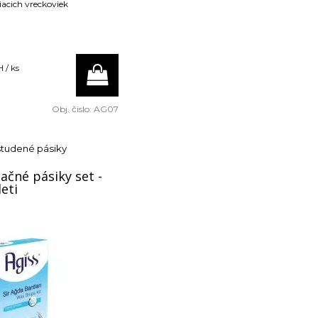
tiacich vreckoviek
 / ks
Obj. čislo:
AG07
studené pásiky
ačné pásiky set -
eti