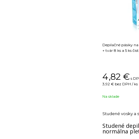
Depilačné pásiky na 
+ tvár 8 ks a 5 ks čis
4,82
€
s DP
3,92 €
bez DPH / ks
Na sklade
Studené vosky a 
Studené depil
normálna ple