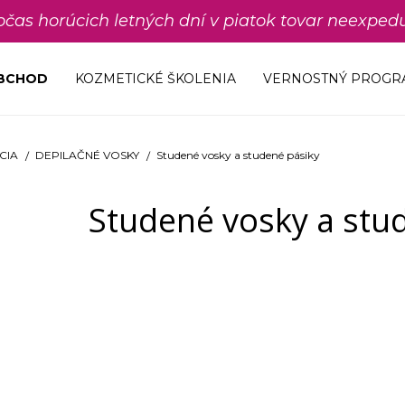
počas horúcich letných dní v piatok tovar neexp
OBCHOD
KOZMETICKÉ ŠKOLENIA
VERNOSTNÝ PROGR
CIA
DEPILAČNÉ VOSKY
Studené vosky a studené pásiky
Studené vosky a stu