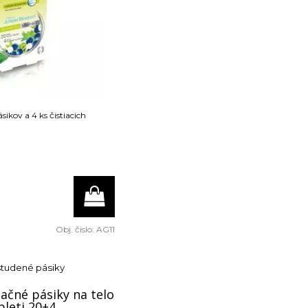
sikov a 4 ks čistiacich
Obj. čislo:
AG11
studené pásiky
ačné pásiky na telo
pleti 20+4