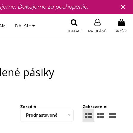
×
edujeme. Ďakujeme za pochopenie.
AM
ĎALŠIE
HĽADAJ
PRIHLÁSIŤ
KOŠÍK
dené pásiky
Zoradiť:
Zobrazenie:
Prednastavené