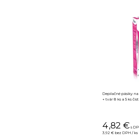
Depilačné pásiky na 
+ tvár 8 ks a 5 ks čis
4,82
€
s DP
3,92 €
bez DPH / ks