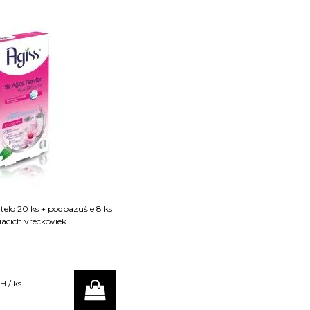
telo 20 ks + podpazušie 8 ks
tiacich vreckoviek
H / ks