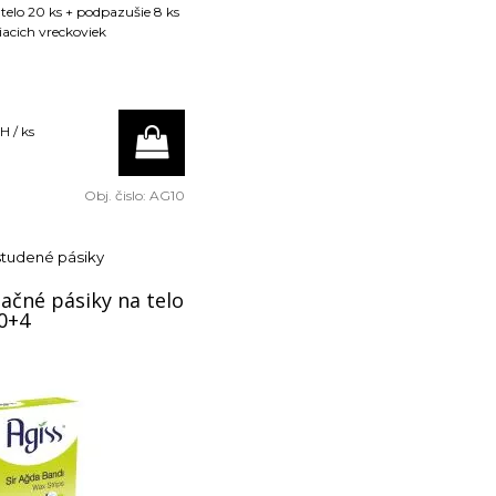
telo 20 ks + podpazušie 8 ks
tiacich vreckoviek
H / ks
Obj. čislo:
AG10
studené pásiky
ačné pásiky na telo
20+4