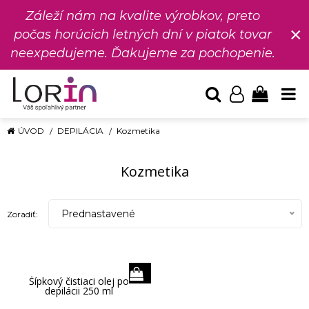
Záleží nám na kvalite výrobkov, preto
×
počas horúcich letných dní v piatok tovar
neexpedujeme. Ďakujeme za pochopenie.
ÚVOD
DEPILÁCIA
Kozmetika
Kozmetika
Prednastavené
Zoradiť:
Šípkový čistiaci olej po
depilácii 250 ml