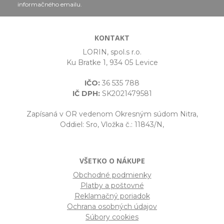
informačného emailu.
KONTAKT
LORIN, spol.s r.o.
Ku Bratke 1, 934 05 Levice
IČO:
36 535 788
IČ DPH:
SK2021479581
Zapísaná v OR vedenom Okresným súdom Nitra,
Oddiel: Sro, Vložka č.: 11843/N,
VŠETKO O NÁKUPE
Obchodné podmienky
Platby a poštovné
Reklamačný poriadok
Ochrana osobných údajov
Súbory cookies