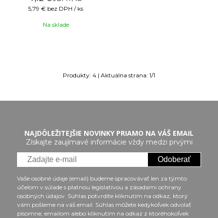
5,79 €
bez DPH / ks
Na sklade
Produkty:
4
| Aktuálna strana:
1
/
1
NAJDÔLEŽITEJŠIE NOVINKY PRIAMO NA VÁŠ EMAIL
Získajte zaujímavé informácie vždy medzi prvými
Odoberať
Vaše osobné údaje (email) budeme spracovávať len za týmto
účelom v súlade s platnou legislatívou a zásadami ochrany
osobných údajov. Súhlas potvrdíte kliknutím na odkaz, ktorý
vám pošleme na váš email. Súhlas môžete kedykoľvek odvolať
písomne, emailom alebo kliknutím na odkaz z ktoréhokoľvek