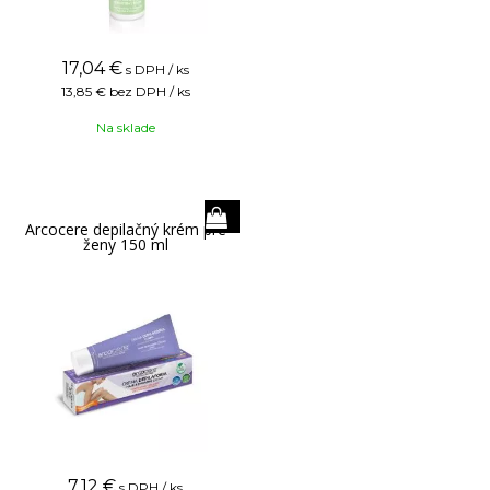
17,04
€
s DPH / ks
13,85 €
bez DPH / ks
Na sklade
Arcocere depilačný krém pre
ženy 150 ml
7,12
€
s DPH / ks