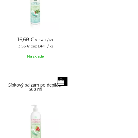
16,68
€
s DPH / ks
13,56 €
bez DPH / ks
Na sklade
Šípkový balzam po depilácii
500 ml