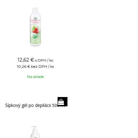
12,62
€
s DPH / ks
10,26 €
bez DPH / ks
Na sklade
Šípkový gél po depilácii 500 ml