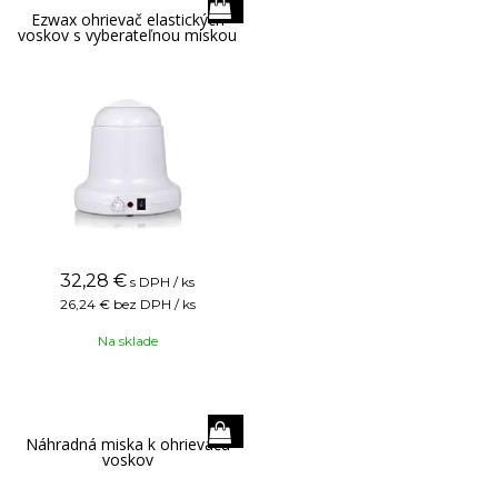
Ezwax ohrievač elastických
voskov s vyberateľnou miskou
32,28
€
s DPH / ks
26,24 €
bez DPH / ks
Na sklade
Náhradná miska k ohrievaču
voskov