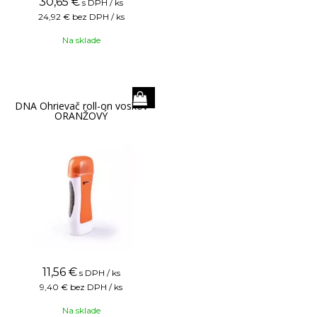
30,65
€
s DPH / ks
24,92 €
bez DPH / ks
Na sklade
DNA Ohrievač roll-on voskov
ORANŽOVÝ
11,56
€
s DPH / ks
9,40 €
bez DPH / ks
Na sklade