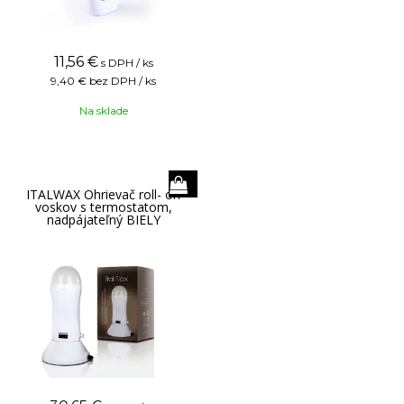
11,56
€
s DPH / ks
9,40 €
bez DPH / ks
Na sklade
ITALWAX Ohrievač roll- on
voskov s termostatom,
nadpájateľný BIELY