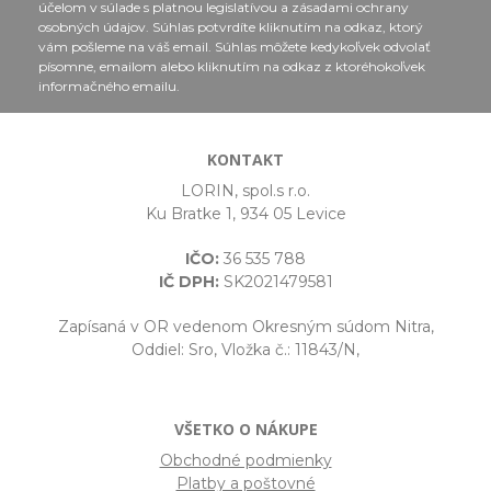
účelom v súlade s platnou legislatívou a zásadami ochrany
osobných údajov. Súhlas potvrdíte kliknutím na odkaz, ktorý
vám pošleme na váš email. Súhlas môžete kedykoľvek odvolať
písomne, emailom alebo kliknutím na odkaz z ktoréhokoľvek
informačného emailu.
KONTAKT
LORIN, spol.s r.o.
Ku Bratke 1, 934 05 Levice
IČO:
36 535 788
IČ DPH:
SK2021479581
Zapísaná v OR vedenom Okresným súdom Nitra,
Oddiel: Sro, Vložka č.: 11843/N,
VŠETKO O NÁKUPE
Obchodné podmienky
Platby a poštovné