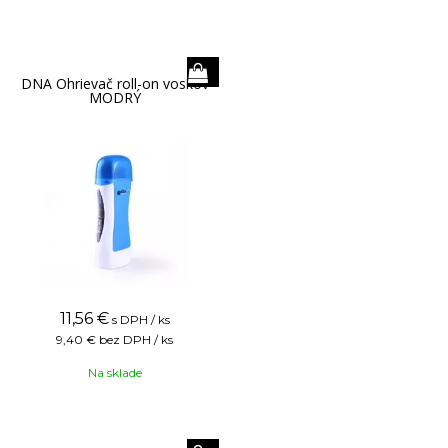
DNA Ohrievač roll-on voskov
MODRÝ
11,56
€
s DPH / ks
9,40 €
bez DPH / ks
Na sklade