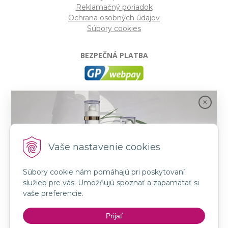
Reklamačný poriadok
Ochrana osobných údajov
Súbory cookies
BEZPEČNÁ PLATBA
GP webpay
- Moderný a bezpečný systém pre platby
kartou na internete. Je jedným z najpoužívanejších
platobných brán na slovenských e-shopoch. Spĺňa
bezpečnostné požiadavky Mastercard, VISA a America
Express.
Vaše nastavenie cookies
Súbory cookie nám pomáhajú pri poskytovaní
SLEDUJTE NÁS
služieb pre vás. Umožňujú spoznať a zapamätať si
FB: LORIN všetko pre krásu
Spojenie prírody a vedy s novou kozmetikou
vaše preferencie.
INSTA: LORIN všetko pre krásu
GMT BEAUTY!
YouTube: LORIN všetko pre krásu
Prijať