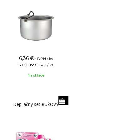
6,36
€
s DPH / ks
5,17 €
bez DPH / ks
Na sklade
Depilačný set RUŽOVÝ