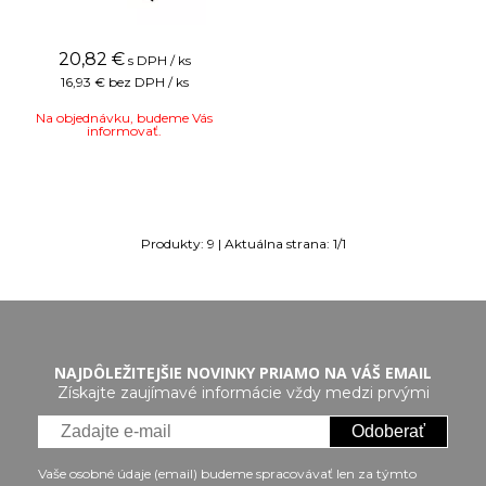
20,82
€
s DPH / ks
16,93 €
bez DPH / ks
Na objednávku, budeme Vás
informovať.
Produkty:
9
| Aktuálna strana:
1
/
1
NAJDÔLEŽITEJŠIE NOVINKY PRIAMO NA VÁŠ EMAIL
Získajte zaujímavé informácie vždy medzi prvými
Odoberať
Vaše osobné údaje (email) budeme spracovávať len za týmto