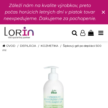
Záleží nám na kvalite výrobkov, preto
×
počas horúcich letných dní v piatok tovar
neexpedujeme. Ďakujeme za pochopenie.
ÚVOD
DEPILÁCIA
KOZMETIKA
Šípkový gél po depilácii 500
ml