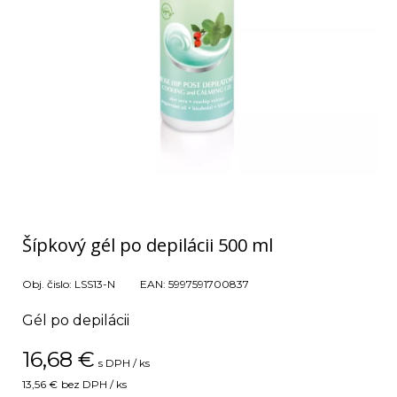
Šípkový gél po depilácii 500 ml
Obj. čislo:
LSS13-N
EAN:
5997591700837
Gél po depilácii
16,68
€
s DPH / ks
13,56 €
bez DPH / ks