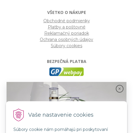
VŠETKO O NÁKUPE
Obchodné podmienky
Platby a poštovné
Reklamačný poriadok
Ochrana osobných údajov
Súbory cookies
BEZPEČNÁ PLATBA
GP webpay
- Moderný a bezpečný systém pre platby
kartou na internete. Je jedným z najpoužívanejších
platobných brán na slovenských e-shopoch. Spĺňa
bezpečnostné požiadavky Mastercard, VISA a America
Express.
Vaše nastavenie cookies
Súbory cookie nám pomáhajú pri poskytovaní
SLEDUJTE NÁS