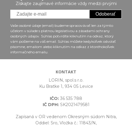
Získajte zaujímavé informácie vždy medzi prvými
Odoberať
Vaše osobné údaje (email) budeme spracovávať len za týmto
účelom v súlade s platnou legislatívou a zásadami ochrany
osobných údajov. Súhlas potvrdíte kliknutím na odkaz, ktorý
vám pošleme na váš email. Súhlas môžete kedykoľvek odvolať
písomne, emailom alebo kliknutím na odkaz z ktoréhokoľvek
informačného emailu.
KONTAKT
LORIN, spol.s r.o.
Ku Bratke 1, 934 05 Levice
IČO:
36 535 788
IČ DPH:
SK2021479581
Zapísaná v OR vedenom Okresným súdom Nitra,
Oddiel: Sro, Vložka č.: 11843/N,