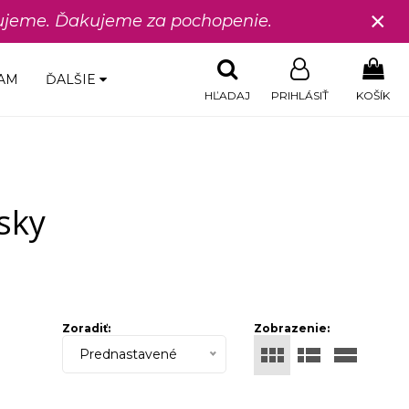
×
edujeme. Ďakujeme za pochopenie.
AM
ĎALŠIE
HĽADAJ
PRIHLÁSIŤ
KOŠÍK
sky
Zoradiť:
Zobrazenie:
Prednastavené