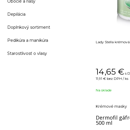
Obočie a riasy
Depilácia
Doplnkový sortiment
Pedikúra a manikúra
Lady Stella krémov
Starostlivosť o vlasy
14,65
€
s 
11,91 €
bez DPH / ks
Na sklade
Krémové masky
Dermofil gáf
500 ml