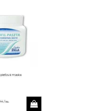
á pleťová maska
H / ks