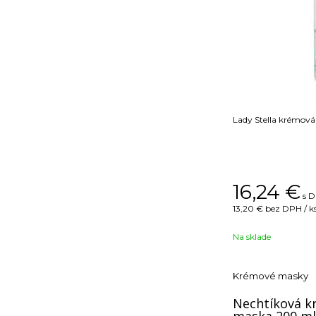
Lady Stella krémov
16,24
€
s D
13,20 €
bez DPH / k
Na sklade
Krémové masky
Nechtíková k