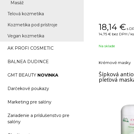
Masáž
Telová kozmetika
18,14
€
Kozmetika pod prístroje
s DP
14,75 €
bez DPH / ks
Vegan kozmetika
Na sklade
AK PROFI COSMETIC
BALNEA DUDINCE
Krémové masky
Šípková anti
GMT BEAUTY
NOVINKA
pleťová mask
Darčekové poukazy
Marketing pre salóny
Zariadenie a príslušenstvo pre
salóny