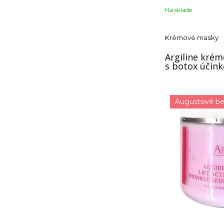
Na sklade
Krémové masky
Argiline kré
s botox účin
Augustové be