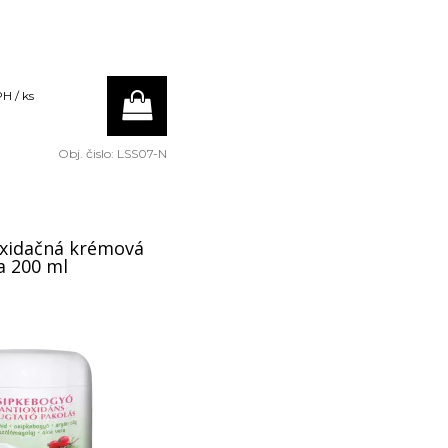
H / ks
Obj. čislo:
LSS07-N
oxidačná krémová
a 200 ml