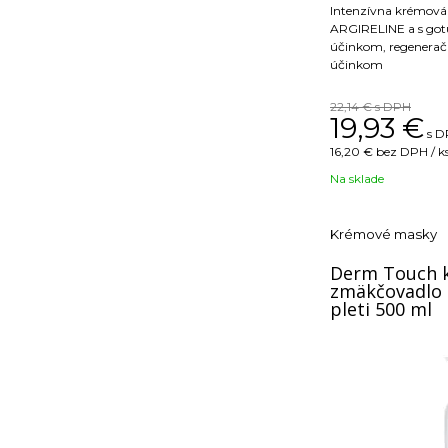
Intenzívna krémová
ARGIRELINE a s gotu
účinkom, regenera
účinkom
22,14 €
s DPH
19,93
€
s D
16,20 €
bez DPH / k
Na sklade
Krémové masky
Derm Touch 
zmäkčovadlo 
pleti 500 ml