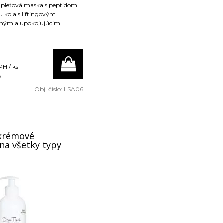
 pleťová maska s peptidom
 kola s liftingovým
čným a upokojujúcim
PH / ks
s
Obj. čislo:
LSA06
krémové
na všetky typy