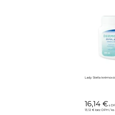
Lady Stella krémov
16,14
€
s DP
13,12 €
bez DPH / ks