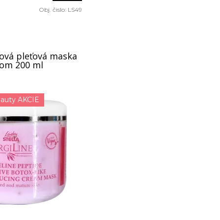
Obj. čislo:
LS49
mová pleťová maska
kom 200 ml
auty AKCIE