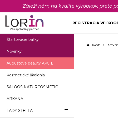
Záleží nám na kvalite výrobkov, preto 
REGISTRÁCIA VEĽKO
Štartovacie balíky
ÚVOD
LADY S
Novinky
Augustové beauty AKCIE
Kozmetické školenia
SALOOS NATURCOSMETIC
ARKANA
LADY STELLA