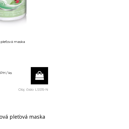
á pleťová maska
DPH / ks
Obj. čislo:
LSS15-N
rová pleťová maska