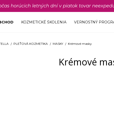
počas horúcich letných dní v piatok tovar neexp
OBCHOD
KOZMETICKÉ ŠKOLENIA
VERNOSTNÝ PROGR
TELLA
PLEŤOVÁ KOZMETIKA
MASKY
Krémové masky
Krémové ma