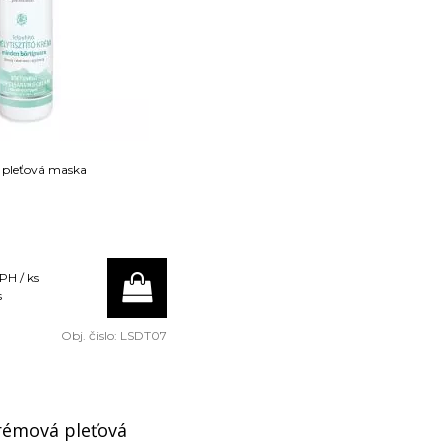
á pleťová maska
PH / ks
s
Obj. čislo:
LSDT07
rémová pleťová