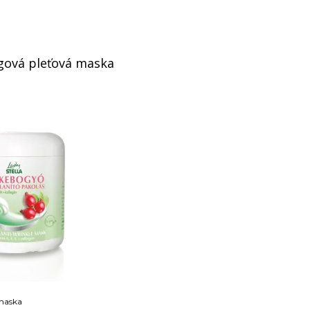
ngová pleťová maska
 maska