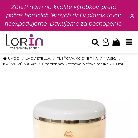
Záleží nám na kvalite výrobkov, preto
×
počas horúcich letných dní v piatok tovar
neexpedujeme. Ďakujeme za pochopenie.
ÚVOD
LADY STELLA
PLEŤOVÁ KOZMETIKA
MASKY
KRÉMOVÉ MASKY
Chardonnay krémová pleťová maska 200 ml