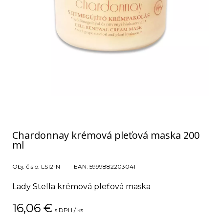
Chardonnay krémová pleťová maska 200
ml
Obj. čislo:
LS12-N
EAN:
5999882203041
Lady Stella krémová pleťová maska
16,06
€
s DPH / ks