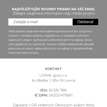
NAJDÔLEŽITEJŠIE NOVINKY PRIAMO NA VÁŠ EMAIL
Získajte zaujímavé informácie vždy medzi prvými
Odoberať
Vaše osobné údaje (email) budeme spracovávať len za týmto
účelom v súlade s platnou legislatívou a zásadami ochrany
osobných údajov. Súhlas potvrdíte kliknutím na odkaz, ktorý
vám pošleme na váš email. Súhlas môžete kedykoľvek odvolať
písomne, emailom alebo kliknutím na odkaz z ktoréhokoľvek
informačného emailu.
KONTAKT
LORIN, spol.s r.o.
Ku Bratke 1, 934 05 Levice
IČO:
36 535 788
IČ DPH:
SK2021479581
Zapísaná v OR vedenom Okresným súdom Nitra,