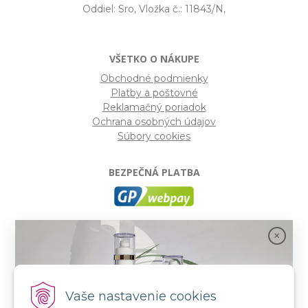
Oddiel: Sro, Vložka č.: 11843/N,
VŠETKO O NÁKUPE
Obchodné podmienky
Platby a poštovné
Reklamačný poriadok
Ochrana osobných údajov
Súbory cookies
BEZPEČNÁ PLATBA
GP webpay
- Moderný a bezpečný systém pre platby
kartou na internete. Je jedným z najpoužívanejších
platobných brán na slovenských e-shopoch. Spĺňa
bezpečnostné požiadavky Mastercard, VISA a America
Express.
Vaše nastavenie cookies