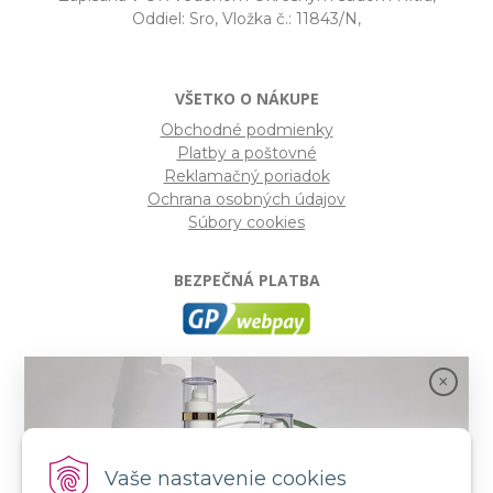
Oddiel: Sro, Vložka č.: 11843/N,
VŠETKO O NÁKUPE
Obchodné podmienky
Platby a poštovné
Reklamačný poriadok
Ochrana osobných údajov
Súbory cookies
BEZPEČNÁ PLATBA
GP webpay
- Moderný a bezpečný systém pre platby
kartou na internete. Je jedným z najpoužívanejších
platobných brán na slovenských e-shopoch. Spĺňa
bezpečnostné požiadavky Mastercard, VISA a America
Express.
Vaše nastavenie cookies