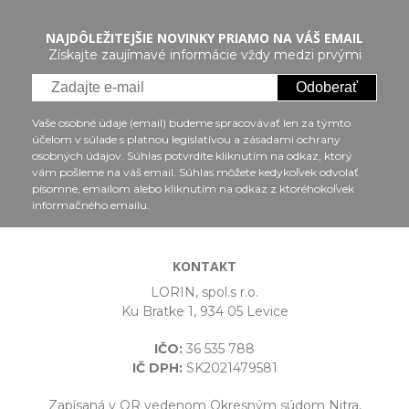
NAJDÔLEŽITEJŠIE NOVINKY PRIAMO NA VÁŠ EMAIL
Získajte zaujímavé informácie vždy medzi prvými
Odoberať
Vaše osobné údaje (email) budeme spracovávať len za týmto
účelom v súlade s platnou legislatívou a zásadami ochrany
osobných údajov. Súhlas potvrdíte kliknutím na odkaz, ktorý
vám pošleme na váš email. Súhlas môžete kedykoľvek odvolať
písomne, emailom alebo kliknutím na odkaz z ktoréhokoľvek
informačného emailu.
KONTAKT
LORIN, spol.s r.o.
Ku Bratke 1, 934 05 Levice
IČO:
36 535 788
IČ DPH:
SK2021479581
Zapísaná v OR vedenom Okresným súdom Nitra,