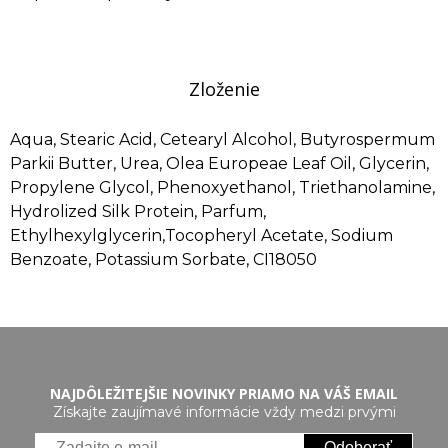
Zloženie
Aqua, Stearic Acid, Cetearyl Alcohol, Butyrospermum
Parkii Butter, Urea, Olea Europeae Leaf Oil, Glycerin,
Propylene Glycol, Phenoxyethanol, Triethanolamine,
Hydrolized Silk Protein, Parfum,
Ethylhexylglycerin,Tocopheryl Acetate, Sodium
Benzoate, Potassium Sorbate, CI18050
NAJDÔLEŽITEJŠIE NOVINKY PRIAMO NA VÁŠ EMAIL
Získajte zaujímavé informácie vždy medzi prvými
Odoberať