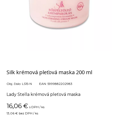
Silk krémová pleťová maska 200 ml
Obj. čislo:
LS15-N
EAN:
5999882202983
Lady Stella krémová pleťová maska
16,06
€
s DPH / ks
13,06 €
bez DPH / ks