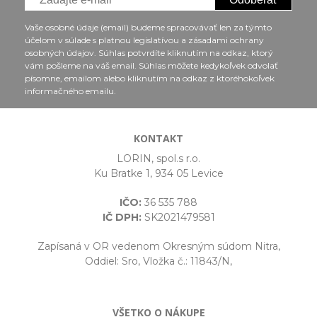
Vaše osobné údaje (email) budeme spracovávať len za týmto
účelom v súlade s platnou legislatívou a zásadami ochrany
osobných údajov. Súhlas potvrdíte kliknutím na odkaz, ktorý
vám pošleme na váš email. Súhlas môžete kedykoľvek odvolať
písomne, emailom alebo kliknutím na odkaz z ktoréhokoľvek
informačného emailu.
KONTAKT
LORIN, spol.s r.o.
Ku Bratke 1, 934 05 Levice
IČO:
36 535 788
IČ DPH:
SK2021479581
Zapísaná v OR vedenom Okresným súdom Nitra,
Oddiel: Sro, Vložka č.: 11843/N,
VŠETKO O NÁKUPE