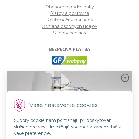
Obchodné podmienky
Platby a poštovné
Reklamačný poriadok
Ochrana osobných údajov
Súbory cookies
BEZPEČNÁ PLATBA
GP webpay
- Moderný a bezpečný systém pre platby
kartou na internete. Je jedným z najpoužívanejších
platobných brán na slovenských e-shopoch. Spĺňa
bezpečnostné požiadavky Mastercard, VISA a America
Express.
Vaše nastavenie cookies
Súbory cookie nám pomáhajú pri poskytovaní
SLEDUJTE NÁS
služieb pre vás. Umožňujú spoznať a zapamätať si
FB: LORIN všetko pre krásu
Spojenie prírody a vedy s novou kozmetikou
vaše preferencie.
INSTA: LORIN všetko pre krásu