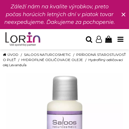
Záleží nám na kvalite výrobkov, preto
×
počas horúcich letných dní v piatok tovar
neexpedujeme. Ďakujeme za pochopenie.
ÚVOD
SALOOS NATURCOSMETIC
PRÍRODNÁ STAROSTLIVOSŤ
O PLEŤ
HYDROFILNÉ ODLIČOVACIE OLEJE
Hydrofilný odličovací
olej Levanduľa