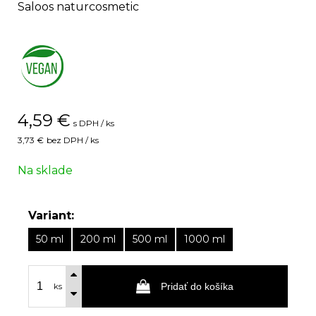
Saloos naturcosmetic
4,59
€
s DPH / ks
3,73 €
bez DPH / ks
Na sklade
Variant:
50 ml
200 ml
500 ml
1000 ml
Pridať do košíka
ks