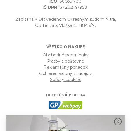
IČO:
36 535 788
IČ DPH:
SK2021479581
Zapísaná v OR vedenom Okresným súdom Nitra,
Oddiel: Sro, Vložka č.: 11843/N,
VŠETKO O NÁKUPE
Obchodné podmienky
Platby a poštovné
Reklamačný poriadok
Ochrana osobných údajov
Súbory cookies
BEZPEČNÁ PLATBA
GP webpay
- Moderný a bezpečný systém pre platby
kartou na internete. Je jedným z najpoužívanejších
platobných brán na slovenských e-shopoch. Spĺňa