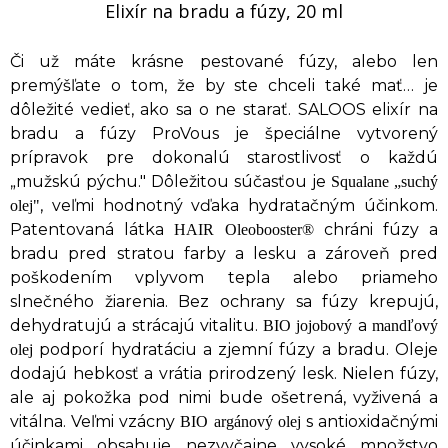
Elixír na bradu a fúzy, 20 ml
Či už máte krásne pestované fúzy, alebo len
premýšľate o tom, že by ste chceli také mať… je
dôležité vedieť, ako sa o ne starať. SALOOS elixír na
bradu a fúzy ProVous je špeciálne vytvorený
prípravok pre dokonalú starostlivosť o každú
„mužskú pýchu." Dôležitou súčasťou je
Squalane
„
suchý
, veľmi hodnotný vďaka hydratačným účinkom.
olej"
Patentovaná látka
chráni fúzy a
HAIR Oleobooster®
bradu pred stratou farby a lesku a zároveň pred
poškodením vplyvom tepla alebo priameho
slnečného žiarenia. Bez ochrany sa fúzy krepujú,
dehydratujú a strácajú vitalitu.
a
BIO jojobový
mandľový
podporí hydratáciu a zjemní fúzy a bradu. Oleje
olej
dodajú hebkosť a vrátia prirodzený lesk. Nielen fúzy,
ale aj pokožka pod nimi bude ošetrená, vyživená a
vitálna. Veľmi vzácny
s antioxidačnými
BIO argánový olej
účinkami obsahuje nezvyčajne vysoké množstvo