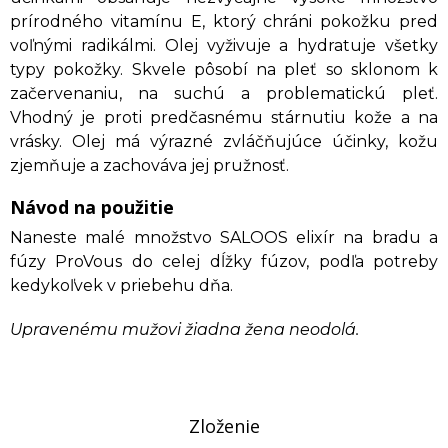
prírodného vitamínu E, ktorý chráni pokožku pred
voľnými radikálmi. Olej vyživuje a hydratuje všetky
typy pokožky. Skvele pôsobí na pleť so sklonom k
začervenaniu, na suchú a problematickú pleť.
Vhodný je proti predčasnému stárnutiu kože a na
vrásky. Olej má výrazné zvláčňujúce účinky, kožu
zjemňuje a zachováva jej pružnosť.
Návod na použitie
Naneste malé množstvo SALOOS elixír na bradu a
fúzy ProVous do celej dĺžky fúzov, podľa potreby
kedykoľvek v priebehu dňa.
Upravenému mužovi žiadna žena neodolá.
Zloženie