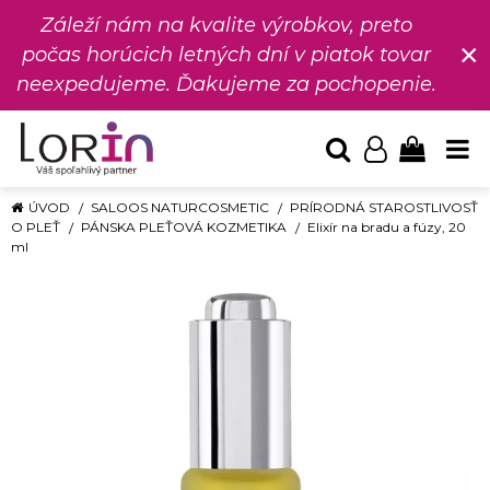
Záleží nám na kvalite výrobkov, preto
×
počas horúcich letných dní v piatok tovar
neexpedujeme. Ďakujeme za pochopenie.
ÚVOD
SALOOS NATURCOSMETIC
PRÍRODNÁ STAROSTLIVOSŤ
O PLEŤ
PÁNSKA PLEŤOVÁ KOZMETIKA
Elixír na bradu a fúzy, 20
ml