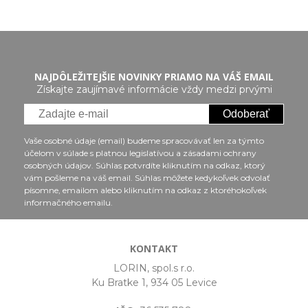
NAJDÔLEŽITEJŠIE NOVINKY PRIAMO NA VÁŠ EMAIL
Získajte zaujímavé informácie vždy medzi prvými
Odoberať
Vaše osobné údaje (email) budeme spracovávať len za týmto
účelom v súlade s platnou legislatívou a zásadami ochrany
osobných údajov. Súhlas potvrdíte kliknutím na odkaz, ktorý
vám pošleme na váš email. Súhlas môžete kedykoľvek odvolať
písomne, emailom alebo kliknutím na odkaz z ktoréhokoľvek
informačného emailu.
KONTAKT
LORIN, spol.s r.o.
Ku Bratke 1, 934 05 Levice