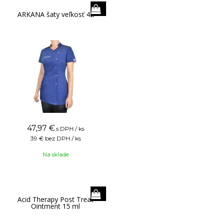
ARKANA šaty veľkosť 42
47,97
€
s DPH / ks
39 €
bez DPH / ks
Na sklade
Acid Therapy Post Treat
Ointment 15 ml