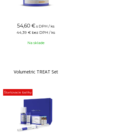
54,60
€
s DPH / ks
44,39 €
bez DPH / ks
Na sklade
Volumetric TREAT Set
Štartovacie balíky