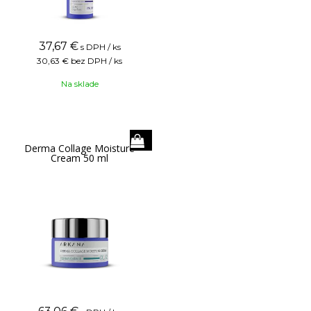
37,67
€
s DPH / ks
30,63 €
bez DPH / ks
Na sklade
Derma Collage Moisture
Cream 50 ml