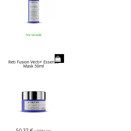
Na sklade
Reti Fusion Vecti+ Essence
Mask 50ml
50,37
€
s DPH / ks