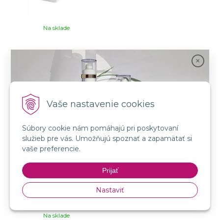
Na sklade
A-QS Hacker Gel 200 ml
Vaše nastavenie cookies
Súbory cookie nám pomáhajú pri poskytovaní
služieb pre vás. Umožňujú spoznať a zapamätať si
Spojenie prírody a vedy s novou kozmetikou
vaše preferencie.
GMT BEAUTY!
Prijať
Nakupovať
18,62
€
s DPH / ks
Nastaviť
15,14 €
bez DPH / ks
Na sklade