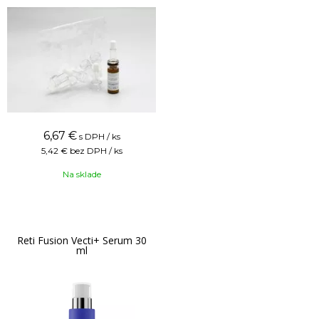
6,67
€
s DPH / ks
5,42 €
bez DPH / ks
Na sklade
Reti Fusion Vecti+ Serum 30
ml