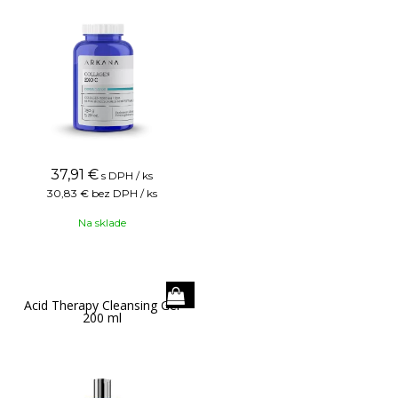
37,91
€
s DPH / ks
30,83 €
bez DPH / ks
Na sklade
Acid Therapy Cleansing Gel
200 ml