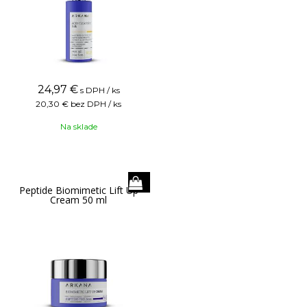
24,97
€
s DPH / ks
20,30 €
bez DPH / ks
Na sklade
Peptide Biomimetic Lift Up
Cream 50 ml