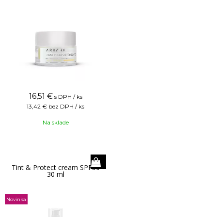
16,51
€
s DPH / ks
13,42 €
bez DPH / ks
Na sklade
Tint & Protect cream SPF50
30 ml
Novinka