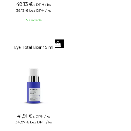
48,13
€
s DPH / ks
39,13 €
bez DPH / ks
Na sklade
Eye Total Elixir 15 ml
41,91
€
s DPH / ks
34,07 €
bez DPH / ks