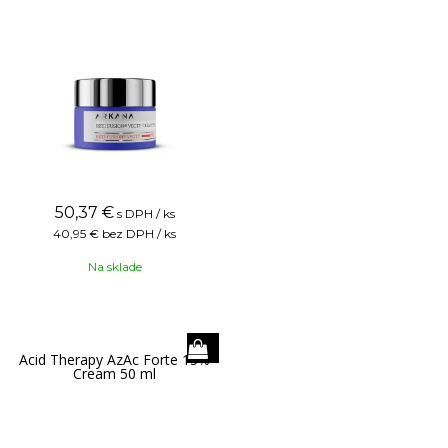
50,37
€
s DPH / ks
40,95 €
bez DPH / ks
Na sklade
Acid Therapy AzAc Forte 15%
Cream 50 ml