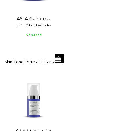
46,14
€
s DPH / ks
37,51 €
bez DPH / ks
Na sklade
Skin Tone Forte - C Elixir 20 ml
42,82
€
s DPH / ks