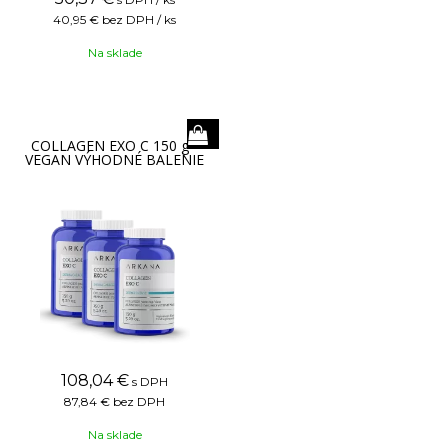
40,95 €
bez DPH / ks
Na sklade
COLLAGEN EXO C 150 g -
VEGAN VÝHODNÉ BALENIE
108,04
€
s DPH
87,84 €
bez DPH
Na sklade