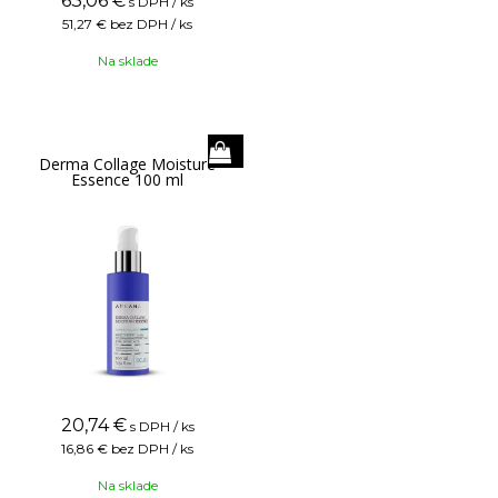
63,06
€
s DPH / ks
51,27 €
bez DPH / ks
Na sklade
Derma Collage Moisture
Essence 100 ml
20,74
€
s DPH / ks
16,86 €
bez DPH / ks
Na sklade