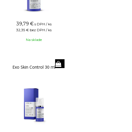
39,79
€
s DPH / ks
32,35 €
bez DPH / ks
Na sklade
Exo Skin Control 30 ml