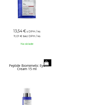
13,54
€
s DPH / ks
11,01 €
bez DPH / ks
Na sklade
Peptide Biomimetic Eye
Cream 15 ml