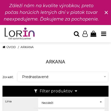
Záleží nám na kvalite výrobkov, preto
×
počas horúcich letných dní v piatok tovar
neexpedujeme. Ďakujeme za pochopenie.
ÚVOD
ARKANA
ARKANA
Prednastavené
Zoradiť:
Filter produktov
Línia
Nezáleží