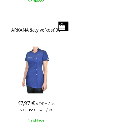
Na sklade
ARKANA šaty veľkosť 36
47,97
€
s DPH / ks
39 €
bez DPH / ks
Na sklade