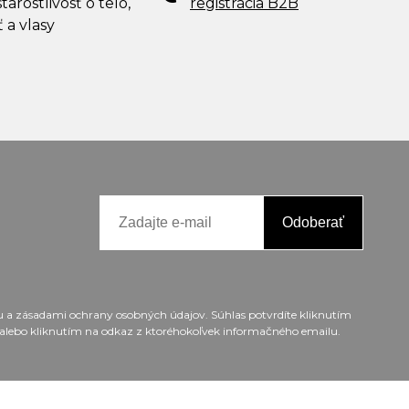
tarostlivosť o telo,
registrácia B2B
ť a vlasy
Odoberať
ou a zásadami ochrany osobných údajov. Súhlas potvrdíte kliknutím
alebo kliknutím na odkaz z ktoréhokoľvek informačného emailu.