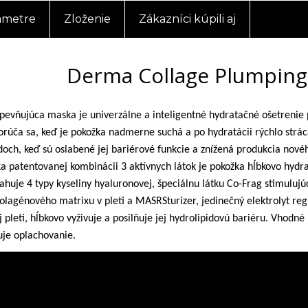
ametre
Zloženie
Zákazníci kúpili aj
Derma Collage Plumping
pevňujúca maska je univerzálne a inteligentné hydratačné ošetrenie 
porúča sa, keď je pokožka nadmerne suchá a po hydratácii rýchlo strác
adoch, keď sú oslabené jej bariérové funkcie a znížená produkcia nové
a patentovanej kombinácii 3 aktívnych látok je pokožka hĺbkovo hydr
ahuje 4 typy kyseliny hyaluronovej, špeciálnu látku Co-Frag stimulujú
olagénového matrixu v pleti a MASRSturizer, jedinečný elektrolyt reg
pleti, hĺbkovo vyživuje a posilňuje jej hydrolipidovú bariéru. Vhodné
je oplachovanie.