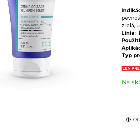
Indiká
pevnost
zrelá, 
Línia
Použit
Apliká
Typ pr
LEN PR
Na sk
Otá