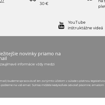
707
na s
30 €
ple
YouTube
inštruktážne videá
ežitejšie novinky priamo na
ail
e zaujímavé informácie vždy medzi
email) budeme spracovávať len za týmto účelom v súlade s platnou legislatív
 pošleme na váš email. Súhlas môžete kedykoľvek odvolať písomne, emailom 