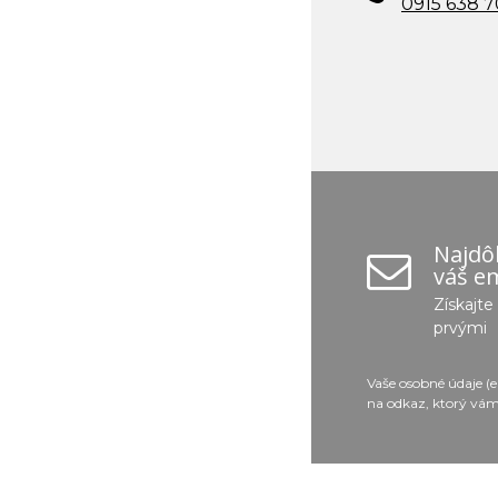
0915 638 
Najdôl
váš em
Získajt
prvými
Vaše osobné údaje (
na odkaz, ktorý vám