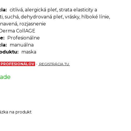
cia
citlivá, alergická pleť, strata elasticity a
i, suchá, dehydrovaná pleť, vrásky, hlboké línie,
unavená, rozjasnenie
Derma CollAGE
ie
Profesionálne
cia
manuálna
oduktu
maska
E PROFESIONÁLOV
-
REGISTRÁCIA TU
lade
zka na produkt