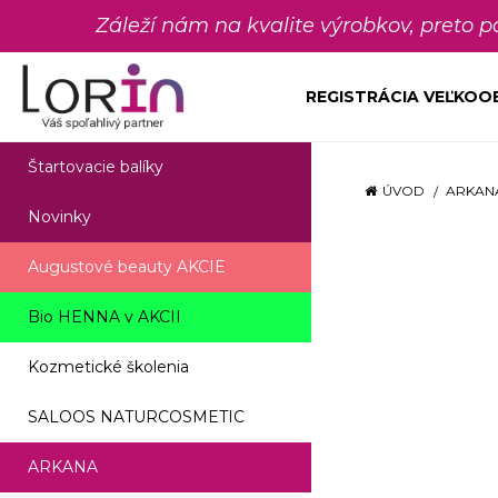
Záleží nám na kvalite výrobkov, preto 
REGISTRÁCIA VEĽKO
Štartovacie balíky
ÚVOD
ARKAN
Novinky
Augustové beauty AKCIE
Bio HENNA v AKCII
Kozmetické školenia
SALOOS NATURCOSMETIC
ARKANA