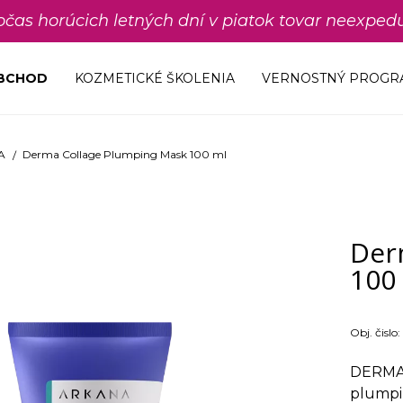
počas horúcich letných dní v piatok tovar neexp
OBCHOD
KOZMETICKÉ ŠKOLENIA
VERNOSTNÝ PROGR
A
Derma Collage Plumping Mask 100 ml
Der
100
Obj. čislo:
DERMA 
plumpi