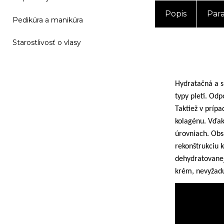
Popis
Par
Pedikúra a manikúra
Starostlivosť o vlasy
Hydratačná a s
typy pleti. Od
Taktiež v príp
kolagénu. Vďak
úrovniach. Obs
rekonštrukciu k
dehydratovanej 
krém, nevyžadu