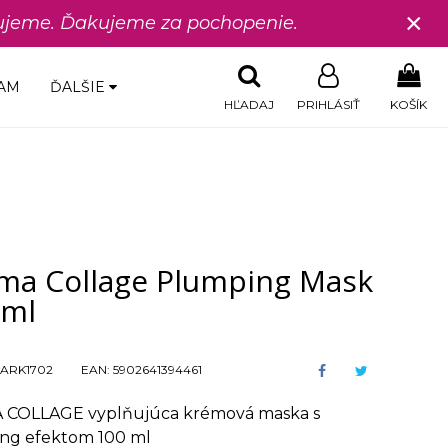
×
edujeme. Ďakujeme za pochopenie.
AM
ĎALŠIE
HĽADAJ
PRIHLÁSIŤ
KOŠÍK
ma Collage Plumping Mask
 ml
ARK1702
EAN:
5902641394461
COLLAGE vyplňujúca krémová maska s
ng efektom 100 ml