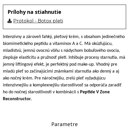
Prílohy na stiahnutie
Protokol - Botox pleti
Intenzívny a zároveň ľahký, pleťový krém, s obsahom jedinečného
biomimetického peptidu a vitamínov A a C. Má okúzľujúcu,
mladistvú, jemnú ovocnú vôňu s nádychom bobuľového ovocia,
zlepšuje elasticitu a pružnosť pleti. Inhibuje procesy starnutia, má
jemný liftingový efekt, je perfektný pod make-up. Vhodný pre
mladú pleť so začínajúcimi známkami starnutia ako denný a aj
ako nočný krém. Pre náročnejšiu, zrelú pleť vyžadujúcu
intenzívnejšiu a komplexnejšiu starostlivosť sa odporúča zaradiť
ho do nočnej starostlivosti
v kombinácii s
Peptide V Zone
Reconstructor.
Parametre