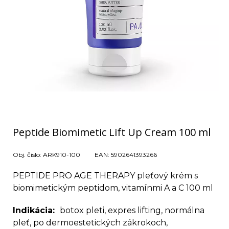
Peptide Biomimetic Lift Up Cream 100 ml
Obj. čislo:
ARK910-100
EAN:
5902641393266
PEPTIDE PRO AGE THERAPY pleťový krém s
biomimetickým peptidom, vitamínmi A a C 100 ml
Indikácia
botox pleti, expres lifting, normálna
pleť, po dermoestetických zákrokoch,