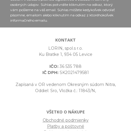
osobných údajov. Súhlas potvrdíte kliknutím na odkaz, ktorý
vám pošleme na váš email. Súhlas môžete kedykoľvek odvolať
písomne, emailom alebo kliknutím na odkaz z ktoréhokoľvek
informačného emailu.
KONTAKT
LORIN, spol.s r.o.
Ku Bratke 1, 934 05 Levice
IČO:
36 535 788
IČ DPH:
SK2021479581
Zapísaná v OR vedenom Okresným súdom Nitra,
Oddiel: Sro, Vložka č.: 11843/N,
VŠETKO O NÁKUPE
Obchodné podmienky
Platby a poštovné