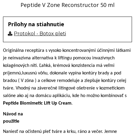
Peptide V Zone Reconstructor 50 ml
Prílohy na stiahnutie
Protokol - Botox pleti
Originálna receptúra s vysoko koncentrovanými účinnými látkami
je neinvazívna alternatíva k liftingu pomocou invazívnych
kolagénových nití. Ľahká, krémová konzistencia má veľmi
príjemnú,luxusnú vôňu, dokonale vypína kontúry brady a pod
bradou ( V zóna ) a celkove remodeluje a zlepšuje kontúry celej
tváre. Vhodný na záverečné litingové ošetrenie v kozmetickom
salóne ako aj na domácu aplikáciu, kde ho možno kombinovať s
Peptide Biomimetic Lift Up Cream
.
Návod na
použiti
Naniesť na očistenú pleť tváre a krku, ráno a večer. Jemne