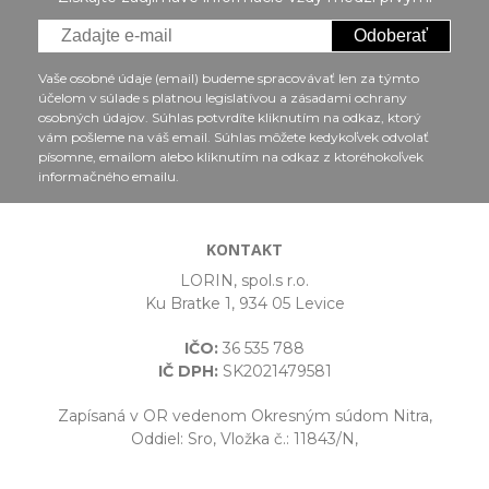
Odoberať
Vaše osobné údaje (email) budeme spracovávať len za týmto
účelom v súlade s platnou legislatívou a zásadami ochrany
osobných údajov. Súhlas potvrdíte kliknutím na odkaz, ktorý
vám pošleme na váš email. Súhlas môžete kedykoľvek odvolať
písomne, emailom alebo kliknutím na odkaz z ktoréhokoľvek
informačného emailu.
KONTAKT
LORIN, spol.s r.o.
Ku Bratke 1, 934 05 Levice
IČO:
36 535 788
IČ DPH:
SK2021479581
Zapísaná v OR vedenom Okresným súdom Nitra,
Oddiel: Sro, Vložka č.: 11843/N,