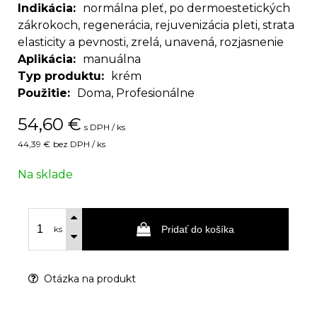
Indikácia
normálna pleť, po dermoestetických
zákrokoch, regenerácia, rejuvenizácia pleti, strata
elasticity a pevnosti, zrelá, unavená, rozjasnenie
Aplikácia
manuálna
Typ produktu
krém
Použitie
Doma, Profesionálne
54,60
€
s DPH / ks
44,39 €
bez DPH / ks
Na sklade
Pridať do košíka
ks
Otázka na produkt