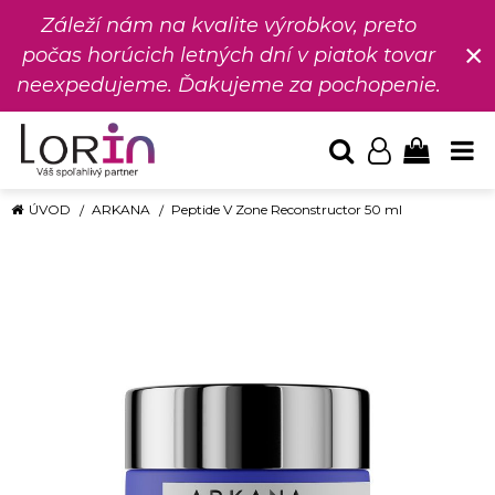
Záleží nám na kvalite výrobkov, preto
×
počas horúcich letných dní v piatok tovar
neexpedujeme. Ďakujeme za pochopenie.
ÚVOD
ARKANA
Peptide V Zone Reconstructor 50 ml