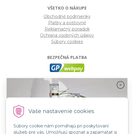
VŠETKO O NÁKUPE
Obchodné podmienky
Platby a poštovné
Reklamačný poriadok
Ochrana osobných údajov
Súbory cookies
BEZPEČNÁ PLATBA
GP webpay
- Moderný a bezpečný systém pre platby
kartou na internete. Je jedným z najpoužívanejších
platobných brán na slovenských e-shopoch. Spĺňa
bezpečnostné požiadavky Mastercard, VISA a America
Express.
Vaše nastavenie cookies
Súbory cookie nám pomáhajú pri poskytovaní
SLEDUJTE NÁS
služieb pre vás. Umožňujú spoznať a zapamätať si