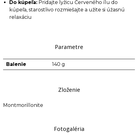
Do kúpeľa:
Pridajte lyžicu Červeného ílu do
kúpeľa, starostlivo rozmiešajte a užite si úžasnú
relaxáciu
Parametre
Balenie
140 g
Zloženie
Montmorillonite
Fotogaléria