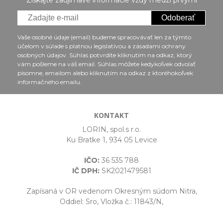
Odoberať
Vaše osobné údaje (email) budeme spracovávať len za týmto
účelom v súlade s platnou legislatívou a zásadami ochrany
osobných údajov. Súhlas potvrdíte kliknutím na odkaz, ktorý
vám pošleme na váš email. Súhlas môžete kedykoľvek odvolať
písomne, emailom alebo kliknutím na odkaz z ktoréhokoľvek
informačného emailu.
KONTAKT
LORIN, spol.s r.o.
Ku Bratke 1, 934 05 Levice
IČO:
36 535 788
IČ DPH:
SK2021479581
Zapísaná v OR vedenom Okresným súdom Nitra,
Oddiel: Sro, Vložka č.: 11843/N,