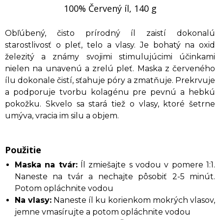
100% Červený íl, 140 g
Obľúbený, čisto prírodný íl zaistí dokonalú
starostlivosť o pleť, telo a vlasy. Je bohatý na oxid
železitý a známy svojimi stimulujúcimi účinkami
nielen na unavenú a zrelú pleť. Maska z červeného
ílu dokonale čistí, sťahuje póry a zmatňuje. Prekrvuje
a podporuje tvorbu kolagénu pre pevnú a hebkú
pokožku. Skvelo sa stará tiež o vlasy, ktoré šetrne
umýva, vracia im silu a objem.
Použitie
Maska na tvár:
Íl zmiešajte s vodou v pomere 1:1.
Naneste na tvár a nechajte pôsobiť 2-5 minút.
Potom opláchnite vodou
Na vlasy:
Naneste íl ku korienkom mokrých vlasov,
jemne vmasírujte a potom opláchnite vodou