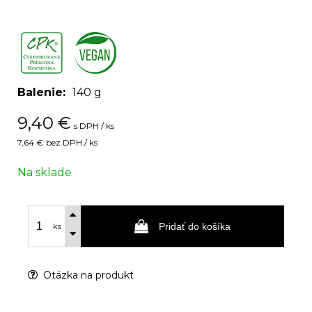
,
Balenie
140 g
9,40
€
s DPH / ks
7,64 €
bez DPH / ks
Na sklade
Pridať do košíka
ks
Otázka na produkt