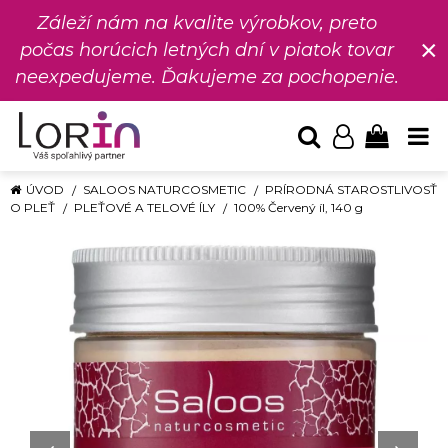
Záleží nám na kvalite výrobkov, preto
×
počas horúcich letných dní v piatok tovar
neexpedujeme. Ďakujeme za pochopenie.
ÚVOD
SALOOS NATURCOSMETIC
PRÍRODNÁ STAROSTLIVOSŤ
O PLEŤ
PLEŤOVÉ A TELOVÉ ÍLY
100% Červený íl, 140 g