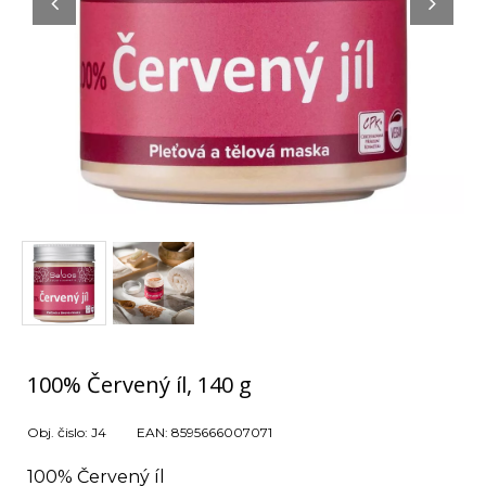
100% Červený íl, 140 g
Obj. čislo:
J4
EAN:
8595666007071
100% Červený íl