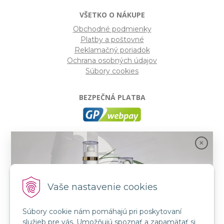
VŠETKO O NÁKUPE
Obchodné podmienky
Platby a poštovné
Reklamačný poriadok
Ochrana osobných údajov
Súbory cookies
BEZPEČNÁ PLATBA
GP webpay
- Moderný a bezpečný systém pre platby
kartou na internete. Je jedným z najpoužívanejších
platobných brán na slovenských e-shopoch. Spĺňa
bezpečnostné požiadavky Mastercard, VISA a America
Express.
Vaše nastavenie cookies
Súbory cookie nám pomáhajú pri poskytovaní
SLEDUJTE NÁS
služieb pre vás. Umožňujú spoznať a zapamätať si