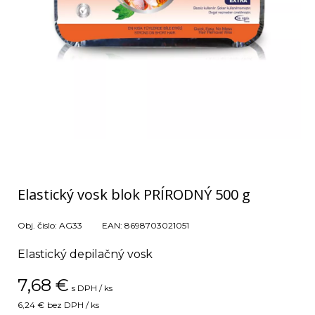
Elastický vosk blok PRÍRODNÝ 500 g
Obj. čislo:
AG33
EAN:
8698703021051
Elastický depilačný vosk
7,68
€
s DPH / ks
6,24 €
bez DPH / ks