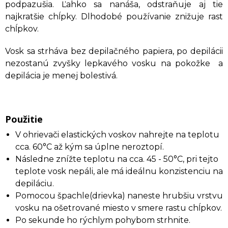
podpazušia. Ľahko sa nanáša, odstraňuje aj tie
najkratšie chĺpky. Dlhodobé používanie znižuje rast
chĺpkov.
Vosk sa strháva bez depilačného papiera, po depilácii
nezostanú zvyšky lepkavého vosku na pokožke a
depilácia je menej bolestivá.
Použitie
V ohrievači elastických voskov nahrejte na teplotu
cca. 60°C až kým sa úplne neroztopí.
Následne znížte teplotu na cca. 45 - 50°C, pri tejto
teplote vosk nepáli, ale má ideálnu konzistenciu na
depiláciu.
Pomocou špachle(drievka) naneste hrubšiu vrstvu
vosku na ošetrované miesto v smere rastu chĺpkov.
Po sekunde ho rýchlym pohybom strhnite.