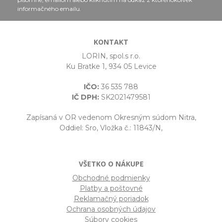
informačného emailu.
KONTAKT
LORIN, spol.s r.o.
Ku Bratke 1, 934 05 Levice
IČO:
36 535 788
IČ DPH:
SK2021479581
Zapísaná v OR vedenom Okresným súdom Nitra,
Oddiel: Sro, Vložka č.: 11843/N,
VŠETKO O NÁKUPE
Obchodné podmienky
Platby a poštovné
Reklamačný poriadok
Ochrana osobných údajov
Súbory cookies