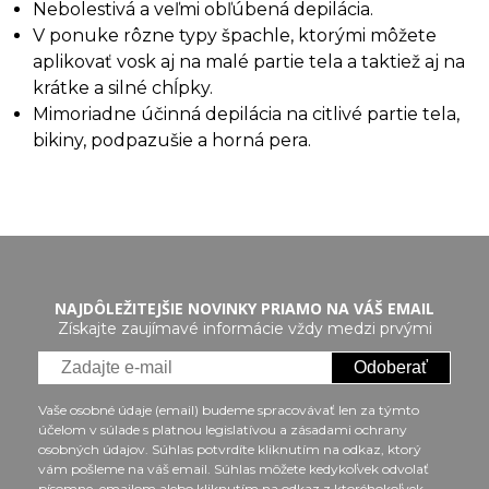
Nebolestivá a veľmi obľúbená depilácia.
V ponuke rôzne typy špachle, ktorými môžete
aplikovať vosk aj na malé partie tela a taktiež aj na
krátke a silné chĺpky.
Mimoriadne účinná depilácia na citlivé partie tela,
bikiny, podpazušie a horná pera.
NAJDÔLEŽITEJŠIE NOVINKY PRIAMO NA VÁŠ EMAIL
Získajte zaujímavé informácie vždy medzi prvými
Odoberať
Vaše osobné údaje (email) budeme spracovávať len za týmto
účelom v súlade s platnou legislatívou a zásadami ochrany
osobných údajov. Súhlas potvrdíte kliknutím na odkaz, ktorý
vám pošleme na váš email. Súhlas môžete kedykoľvek odvolať
písomne, emailom alebo kliknutím na odkaz z ktoréhokoľvek