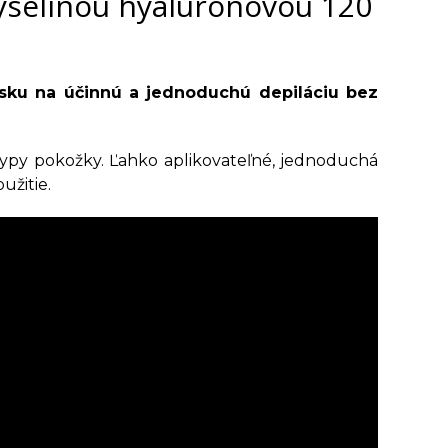
kyselinou hyaluronovou 120
osku na účinnú a jednoduchú depiláciu bez
typy pokožky. Ľahko aplikovateľné, jednoduchá
užitie.