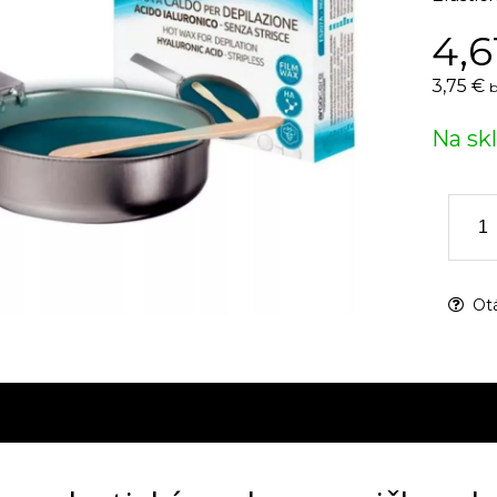
4,6
3,75 €
b
Na sk
Otá