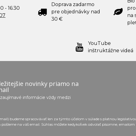
Bio
Doprava zadarmo
0 - 16:30
pro
pre objednávky nad
707
na s
30 €
ple
YouTube
inštruktážne videá
ežitejšie novinky priamo na
ail
e zaujímavé informácie vždy medzi
email) budeme spracovávať len za týmto účelom v súlade s platnou legislatív
 pošleme na váš email. Súhlas môžete kedykoľvek odvolať písomne, emailom 