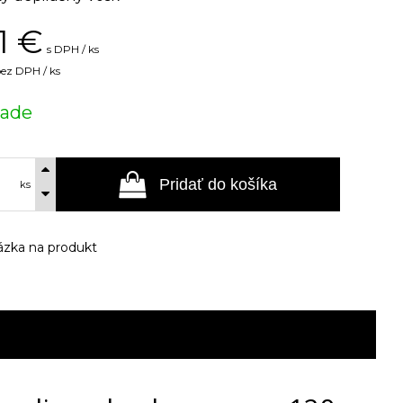
1
€
s DPH / ks
ez DPH / ks
lade
Pridať do košíka
ks
zka na produkt