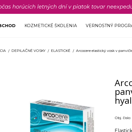
počas horúcich letných dní v piatok tovar neexp
OBCHOD
KOZMETICKÉ ŠKOLENIA
VERNOSTNÝ PROGR
CIA
DEPILAČNÉ VOSKY
ELASTICKÉ
Arcocere elastický vosk v panvič
Arco
panv
hya
Obj. čislo:
Elastic