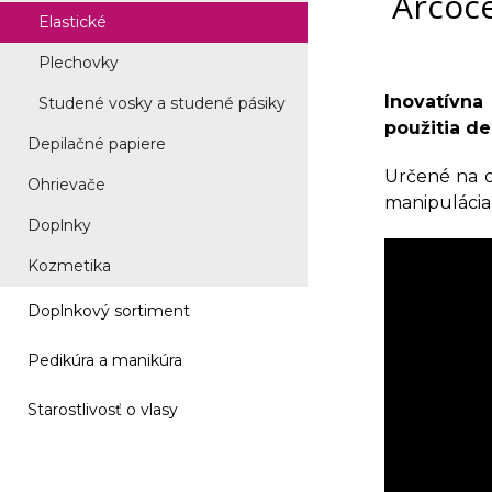
Arcoce
Elastické
Plechovky
Inovatívna
Studené vosky a studené pásiky
použitia de
Depilačné papiere
Určené na o
Ohrievače
manipulácia 
Doplnky
Kozmetika
Doplnkový sortiment
Pedikúra a manikúra
Starostlivosť o vlasy