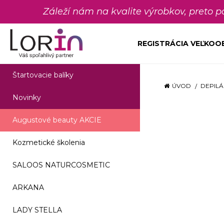
Záleží nám na kvalite výrobkov, preto 
REGISTRÁCIA VEĽKO
Štartovacie balíky
ÚVOD
DEPILÁ
Novinky
Augustové beauty AKCIE
Kozmetické školenia
SALOOS NATURCOSMETIC
ARKANA
LADY STELLA