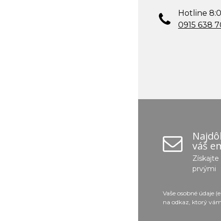
Hotline 8:0
0915 638 
Najdôl
váš em
Získajt
prvými
Vaše osobné údaje (
na odkaz, ktorý vám