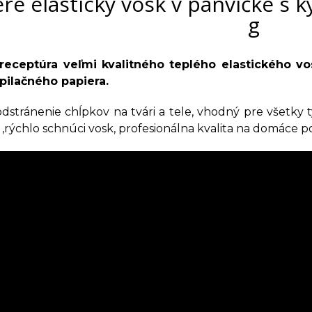
re elastický vosk v panvičke s 
g
 receptúra veľmi kvalitného teplého elastického v
pilačného papiera.
dstránenie chĺpkov na tvári a tele, vhodný pre všetky 
,rýchlo schnúci vosk, profesionálna kvalita na domáce po