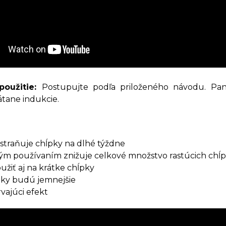
použitie:
Postupujte podľa priloženého návodu. Pa
átane indukcie.
straňuje chĺpky na dlhé týždne
ým používaním znižuje celkové množstvo rastúcich chĺ
žiť aj na krátke chĺpky
pky budú jemnejšie
vajúci efekt