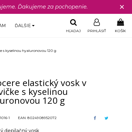
×
edujeme. Ďakujeme za pochopenie.
AM
ĎALŠIE
HĽADAJ
PRIHLÁSIŤ
KOŠÍK
ke s kyselinou hyaluronovou 120 g
cere elastický vosk v
ičke s kyselinou
luronovou 120 g
1016-1
EAN:
8024908952072
ký depilačný vosk