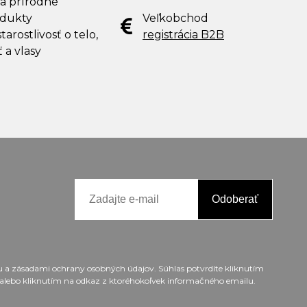
 a prírodné
dukty
Veľkobchod
tarostlivosť o telo,
registrácia B2B
ť a vlasy
Odoberať
ou a zásadami ochrany osobných údajov. Súhlas potvrdíte kliknutím
alebo kliknutím na odkaz z ktoréhokoľvek informačného emailu.