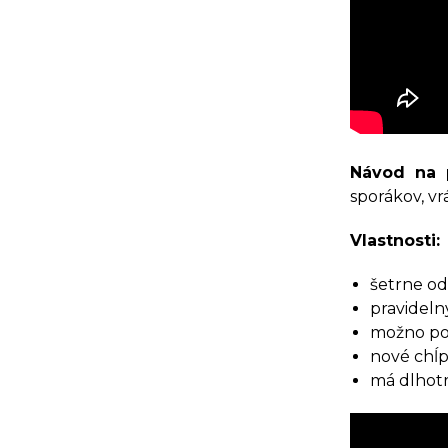
Návod na 
sporákov, vr
Vlastnosti:
šetrne od
pravideln
možno pou
nové chĺ
má dlhotr