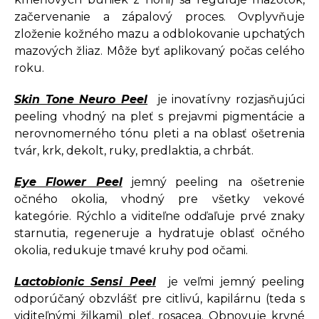
začervenanie a zápalový proces. Ovplyvňuje
zloženie kožného mazu a odblokovanie upchatých
mazových žliaz. Môže byť aplikovaný počas celého
roku.
Skin Tone Neuro Peel
je inovatívny rozjasňujúci
peeling vhodný na pleť s prejavmi pigmentácie a
nerovnomerného tónu pleti a na oblasť ošetrenia
tvár, krk, dekolt, ruky, predlaktia, a chrbát.
Eye Flower Peel
jemný peeling na ošetrenie
očného okolia, vhodný pre všetky vekové
kategórie. Rýchlo a viditeľne odďaľuje prvé znaky
starnutia, regeneruje a hydratuje oblasť očného
okolia, redukuje tmavé kruhy pod očami.
Lactobionic Sensi Peel
je veľmi jemný peeling
odporúčaný obzvlášť pre citlivú, kapilárnu (teda s
viditeľnými žilkami) pleť, rosacea. Obnovuje krvné