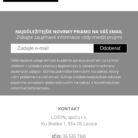
NAJDÔLEŽITEJŠIE NOVINKY PRIAMO NA VÁŠ EMAIL
Získajte zaujímavé informácie vždy medzi prvými
Odoberať
Vaše osobné údaje (email) budeme spracovávať len za týmto
účelom v súlade s platnou legislatívou a zásadami ochrany
osobných údajov. Súhlas potvrdíte kliknutím na odkaz, ktorý
vám pošleme na váš email. Súhlas môžete kedykoľvek odvolať
písomne, emailom alebo kliknutím na odkaz z ktoréhokoľvek
informačného emailu.
KONTAKT
LORIN, spol.s r.o.
Ku Bratke 1, 934 05 Levice
IČO:
36 535 788