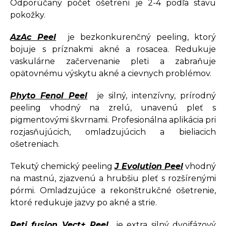
Odporúčaný počet ošetrení je 2-4 podľa stavu
pokožky.
AzAc Peel
je bezkonkurenčný peeling, ktorý
bojuje s príznakmi akné a rosacea. Redukuje
vaskulárne začervenanie pleti a zabraňuje
opätovnému výskytu akné a cievnych problémov.
Phyto Fenol Peel
je silný, intenzívny, prírodný
peeling vhodný na zrelú, unavenú pleť s
pigmentovými škvrnami. Profesionálna aplikácia pri
rozjasňujúcich, omladzujúcich a bieliacich
ošetreniach.
Tekutý chemický peeling
J Evolution Peel
vhodný
na mastnú, zjazvenú a hrubšiu pleť s rozšírenými
pórmi. Omladzujúce a rekonštrukčné ošetrenie,
ktoré redukuje jazvy po akné a strie.
Reti fusion Vect+ Peel
je extra silný dvojfázový