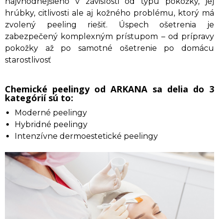
najvhodnejšieho v závislosti od typu pokožky, jej
hrúbky, citlivosti ale aj kožného problému, ktorý má
zvolený peeling riešiť. Úspech ošetrenia je
zabezpečený komplexným prístupom – od prípravy
pokožky až po samotné ošetrenie po domácu
starostlivosť
Chemické peelingy od ARKANA sa delia do 3
kategórií sú to:
Moderné peelingy
Hybridné peelingy
Intenzívne dermoestetické peelingy