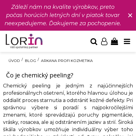
Záleží nám na kvalite výrobkov, preto
×
počas horúcich letných dní v piatok tovar
neexpedujeme. Ďakujeme za pochopenie.
ÚVOD
BLOG
ARKANA PROFI KOZMETIKA
Čo je chemický peeling?
Chemický peeling je jedným z najúčinnejších
profesionálnych ošetrení, ktorého hlavnou úlohou je
oddialiť proces starnutia a odstrániť kožné defekty. Pri
správnou výbere si poradí s najpokročilejšími
zmenami, ktoré sprevádzajú poruchy pigmentácie,
vrásky, rosacea, ale aj odstránením jaziev a strií. Široká
škála výrobkov umožňuje individuálny výber toho