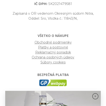
IČ DPH:
SK2021479581
Zapísaná v OR vedenom Okresným súdom Nitra,
Oddiel: Sro, Vložka č.: 11843/N,
VŠETKO O NÁKUPE
Obchodné podmienky
Platby a poštovné
Reklamačný poriadok
Ochrana osobných údajov
Súbory cookies
BEZPEČNÁ PLATBA
GP webpay
- Moderný a bezpečný systém pre platby
kartou na internete. Je jedným z najpoužívanejších
platobných brán na slovenských e-shopoch. Spĺňa