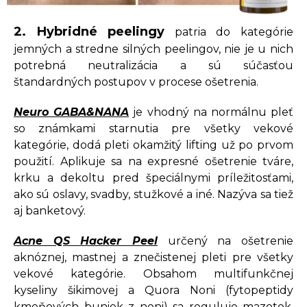
2. Hybridné peelingy
patria do kategórie
jemných a stredne silných peelingov, nie je u nich
potrebná neutralizácia a sú súčasťou
štandardných postupov v procese ošetrenia.
Neuro GABA&NANA
je vhodný na normálnu pleť
so známkami starnutia pre všetky vekové
kategórie, dodá pleti okamžitý lifting už po prvom
použití. Aplikuje sa na expresné ošetrenie tváre,
krku a dekoltu pred špeciálnymi príležitosťami,
ako sú oslavy, svadby, stužkové a iné. Nazýva sa tiež
aj banketový.
Acne QS Hacker Peel
určený na ošetrenie
aknóznej, mastnej a znečistenej pleti pre všetky
vekové kategórie. Obsahom multifunkčnej
kyseliny šikimovej a Quora Noni (fytopeptidy
kmeňových buniek z noni) sa reguluje mazotok,