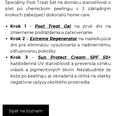
Špeciálny Post Treat Set na domácu starostlivosť o
pleť po chemickom peelingu v 3 základným
krokoch zabezpečí dokonalú home care.
Krok 1
–
Post Treat Gel
na prvé dni na
zmiernenie podráždenia a začervenanie
Krok 2
–
Extreme Regenerator
na nasledujúce
dni pre elimináciu vysušovania a nadmernému
odlupovaniu pokožky
Krok 3
–
Sun Protect Cream SPF 50+
každodenná UV starostlivosť a prevencia vzniku
vrások a pigmentových škvŕn. Nezabudnite že
koža po peelingu je obnažená a citlivá na všetky
negatívne vplyvy okolitého prostredia.
Späť na zoznam