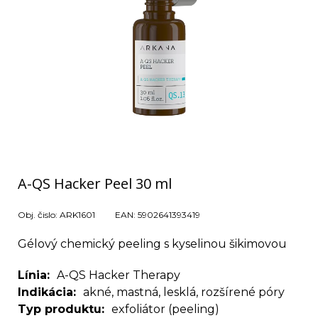
A-QS Hacker Peel 30 ml
Obj. čislo:
ARK1601
EAN:
5902641393419
Gélový chemický peeling s kyselinou šikimovou
Línia
A-QS Hacker Therapy
Indikácia
akné, mastná, lesklá, rozšírené póry
Typ produktu
exfoliátor (peeling)