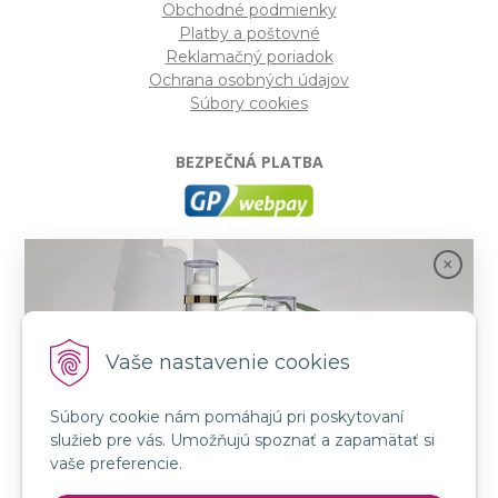
Obchodné podmienky
Platby a poštovné
Reklamačný poriadok
Ochrana osobných údajov
Súbory cookies
BEZPEČNÁ PLATBA
GP webpay
- Moderný a bezpečný systém pre platby
kartou na internete. Je jedným z najpoužívanejších
platobných brán na slovenských e-shopoch. Spĺňa
bezpečnostné požiadavky Mastercard, VISA a America
Express.
Vaše nastavenie cookies
Súbory cookie nám pomáhajú pri poskytovaní
SLEDUJTE NÁS
služieb pre vás. Umožňujú spoznať a zapamätať si
FB: LORIN všetko pre krásu
Spojenie prírody a vedy s novou kozmetikou
vaše preferencie.
INSTA: LORIN všetko pre krásu
GMT BEAUTY!