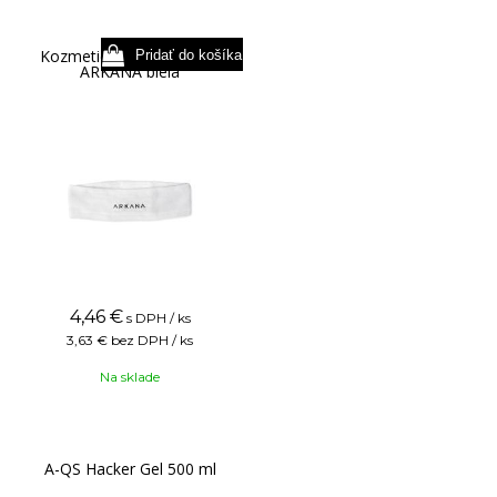
Kozmetická čelenka logo
ARKANA biela
4,46
€
s DPH / ks
3,63 €
bez DPH / ks
Na sklade
A-QS Hacker Gel 500 ml