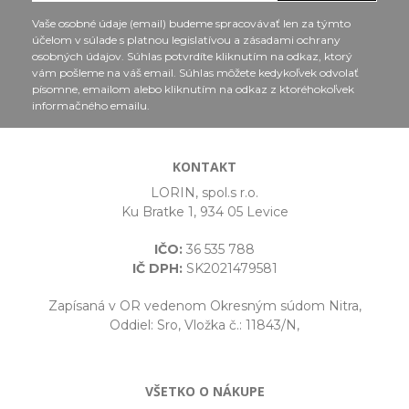
Vaše osobné údaje (email) budeme spracovávať len za týmto
účelom v súlade s platnou legislatívou a zásadami ochrany
osobných údajov. Súhlas potvrdíte kliknutím na odkaz, ktorý
vám pošleme na váš email. Súhlas môžete kedykoľvek odvolať
písomne, emailom alebo kliknutím na odkaz z ktoréhokoľvek
informačného emailu.
KONTAKT
LORIN, spol.s r.o.
Ku Bratke 1, 934 05 Levice
IČO:
36 535 788
IČ DPH:
SK2021479581
Zapísaná v OR vedenom Okresným súdom Nitra,
Oddiel: Sro, Vložka č.: 11843/N,
VŠETKO O NÁKUPE