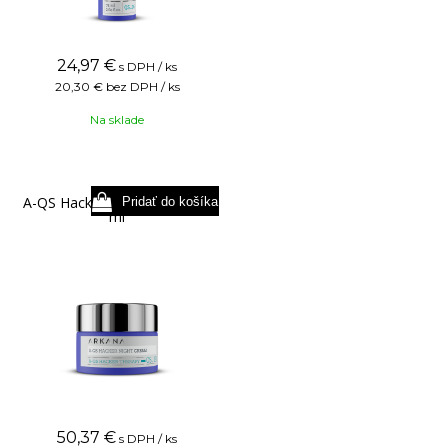
24,97
€
s DPH / ks
20,30 €
bez DPH / ks
Na sklade
A-QS Hacker Night Cream 50
ml
50,37
€
s DPH / ks