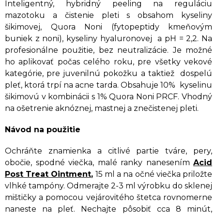
Inteligentný, hybridný peeling na reguláciu
mazotoku a čistenie pleti s obsahom kyseliny
šikimovej, Quora Noni (fytopeptidy kmeňovým
buniek z noni), kyseliny hyaluronovej a pH = 2,2. Na
profesionálne použitie, bez neutralizácie. Je možné
ho aplikovať počas celého roku, pre všetky vekové
kategórie, pre juvenilnú pokožku a taktiež dospelú
pleť, ktorá trpí na acne tarda. Obsahuje 10% kyselinu
šikimovú v kombinácii s 1% Quora Noni PRCF. Vhodný
na ošetrenie aknóznej, mastnej a znečistenej pleti.
Návod na použitie
Ochráňte znamienka a citlivé partie tváre, pery,
obočie, spodné viečka, malé ranky nanesením
Acid
Post Treat Ointment
,
15 ml a na očné viečka priložte
vlhké tampóny. Odmerajte 2-3 ml výrobku do sklenej
mištičky a pomocou vejárovitého štetca rovnomerne
naneste na pleť. Nechajte pôsobiť cca 8 minút,