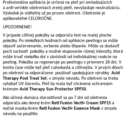
Profesionálna aplikácia je určená na pleť pri omladzujúcich
a anti-wrinkle ošetreniach zrelej pleti, nevyžaduje neutralizáciu.
Výsledok je viditeľný už po prvom ošetrení. Ošetrenie je
aplikovateľné CELOROČNE.
UPOZORNENIE!
V prípade citlivej pokožky sa odporúča test na malej ploche
pokožky. Po niekoľkých hodinách od aplikácie peelingu sa môže
objaviť začervenanie, svrbenie alebo štípanie. Môže sa dostaviť
pocit suchosti
pokožky a možné olupovanie rôznej intenzity, ktorá
môže trvať niekoľko dní v závislosti od individuálnej reakcie na
peeling. Pokožka sa regeneruje po peelingu v priemere 28 dní. V
tomto čase môže byť pleť ružovkastá a citlivejšia. V prvých dňoch
po ošetrení sa odporúčame
používať upokojujúce výrobky
Acid
Therapy Post Treat Set
, v zmysle návodu. Po ošetrení sa treba
vyhýbať UV žiareniu. Pleť by mala byť chránená ochranným
krémom
Acid Therapy Sun Protector SPF50.
Ako účinná domáca starostlivosť sa po 7 dni od ošetrenia
odporúča ako denný krém
Reti Fusion Vecti+ Cream SPF15
a
nočná maska/krém
Reti Fusion Vecti+ Essence Mask
v zmysle
návodu na použitie.