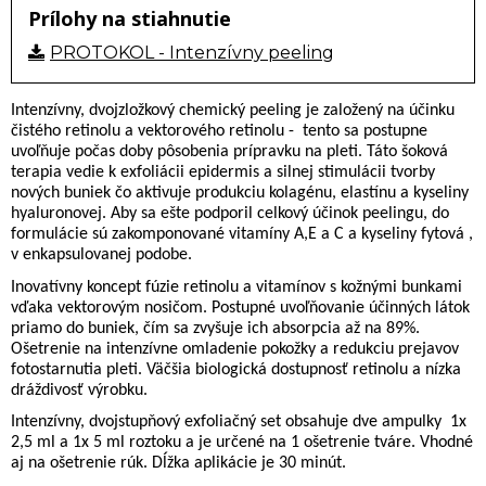
Prílohy na stiahnutie
PROTOKOL - Intenzívny peeling
Intenzívny, dvojzložkový chemický peeling je založený na účinku
čistého retinolu a vektorového retinolu -
tento sa postupne
uvoľňuje počas doby pôsobenia prípravku na pleti. Táto šoková
terapia vedie k exfoliácii epidermis a silnej stimulácii tvorby
nových buniek čo aktivuje produkciu kolagénu, elastínu a kyseliny
hyaluronovej. Aby sa ešte podporil celkový účinok peelingu, do
formulácie sú zakomponované vitamíny A,E a C a kyseliny fytová ,
v enkapsulovanej podobe.
Inovatívny koncept fúzie retinolu a vitamínov s kožnými bunkami
vďaka vektorovým nosičom. Postupné uvoľňovanie účinných látok
priamo do buniek, čím sa zvyšuje ich absorpcia až na 89%.
Ošetrenie na intenzívne omladenie pokožky a redukciu prejavov
fotostarnutia pleti. Väčšia biologická dostupnosť retinolu a nízka
dráždivosť výrobku.
Intenzívny, dvojstupňový exfoliačný set obsahuje dve ampulky
1x
2,5 ml a 1x 5 ml roztoku a je určené na 1 ošetrenie tváre. Vhodné
aj na ošetrenie rúk. Dĺžka aplikácie je 30 minút.