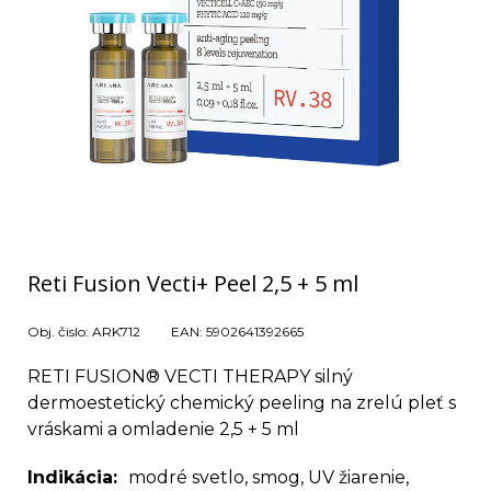
Reti Fusion Vecti+ Peel 2,5 + 5 ml
Obj. čislo:
ARK712
EAN:
5902641392665
RETI FUSION® VECTI THERAPY silný
dermoestetický chemický peeling na zrelú pleť s
vráskami a omladenie 2,5 + 5 ml
Indikácia
modré svetlo, smog, UV žiarenie,