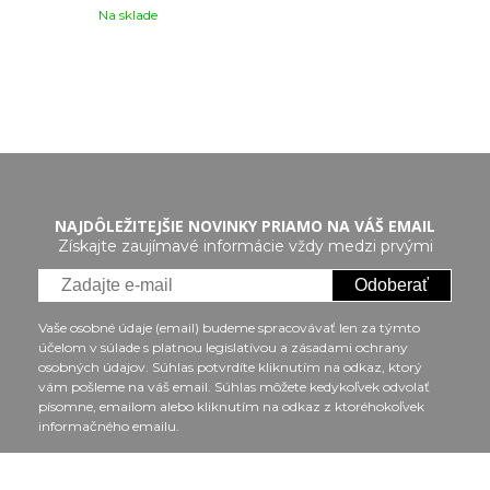
Na sklade
NAJDÔLEŽITEJŠIE NOVINKY PRIAMO NA VÁŠ EMAIL
Získajte zaujímavé informácie vždy medzi prvými
Odoberať
Vaše osobné údaje (email) budeme spracovávať len za týmto
účelom v súlade s platnou legislatívou a zásadami ochrany
osobných údajov. Súhlas potvrdíte kliknutím na odkaz, ktorý
vám pošleme na váš email. Súhlas môžete kedykoľvek odvolať
písomne, emailom alebo kliknutím na odkaz z ktoréhokoľvek
informačného emailu.