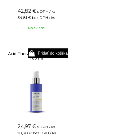
42,82
€
s DPH / ks
34,81 €
bez DPH / ks
Na sklade
Acid Therapy Post Treat Gel
100 ml
24,97
€
s DPH / ks
20,30 €
bez DPH / ks