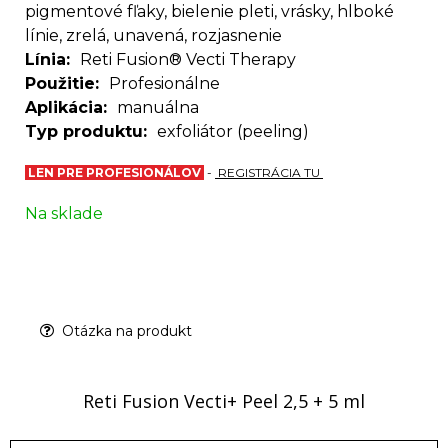
pigmentové fľaky, bielenie pleti, vrásky, hlboké
línie, zrelá, unavená, rozjasnenie
Línia
Reti Fusion® Vecti Therapy
Použitie
Profesionálne
Aplikácia
manuálna
Typ produktu
exfoliátor (peeling)
LEN PRE PROFESIONÁLOV
-
REGISTRÁCIA TU
Na sklade
Otázka na produkt
Reti Fusion Vecti+ Peel 2,5 + 5 ml