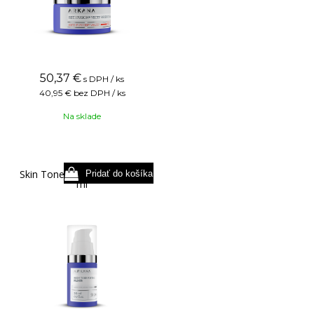
50,37
€
s DPH / ks
40,95 €
bez DPH / ks
Na sklade
Skin Tone Forte - C Elixir 20
ml