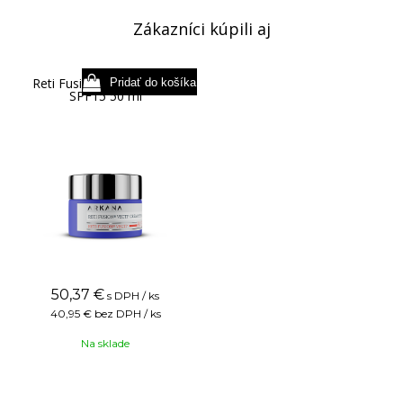
Zákazníci kúpili aj
Reti Fusion Vecti+ Cream
SPF15 50 ml
50,37
€
s DPH / ks
40,95 €
bez DPH / ks
Na sklade