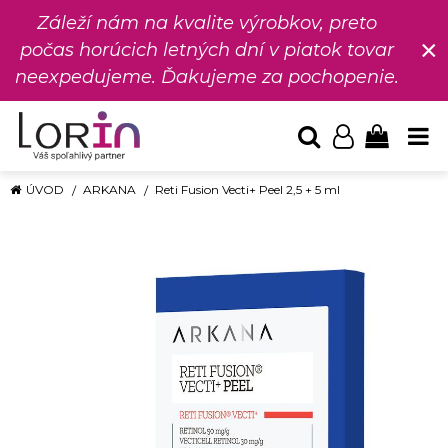
Záleží nám na kvalite výrobkov, preto
×
počas horúcich letných dní v piatok tovar
neexpedujeme. Ďakujeme za pochopenie.
ÚVOD
ARKANA
Reti Fusion Vecti+ Peel 2,5 + 5 ml