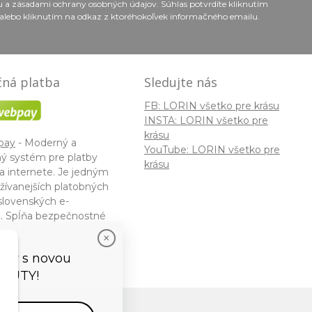
ou a zásadami ochrany osobných údajov. Súhlas potvrdíte kliknutím
alebo kliknutím na odkaz z ktoréhokoľvek informačného emailu.
ná platba
Sledujte nás
FB: LORIN všetko pre krásu
INSTA: LORIN všetko pre
krásu
pay
- Moderný a
YouTube: LORIN všetko pre
ý systém pre platby
krásu
a internete. Je jedným
žívanejších platobných
slovenských e-
. Spĺňa bezpečnostné
ky Mastercard, VISA a
 Express.
vedy s novou
EAUTY!
tor
by
NextCom s.r.o.