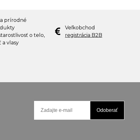
 a prírodné
dukty
Veľkobchod
tarostlivosť o telo,
registrácia B2B
ť a vlasy
Odoberať