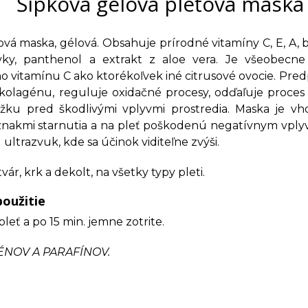
Šípková gélová pleťová maska 
vá maska, gélová. Obsahuje prírodné vitamíny C, E, A, bi
vky, panthenol a extrakt z aloe vera. Je všeobecn
o vitamínu C ako ktorékoľvek iné citrusové ovocie. Pred
 kolagénu, reguluje oxidačné procesy, odďaľuje proces 
ožku pred škodlivými vplyvmi prostredia. Maska je 
 znakmi starnutia a na pleť poškodenú negatívnym vplyv
 ultrazvuk, kde sa účinok viditeľne zvýši.
vár, krk a dekolt, na všetky typy pleti.
oužitie
leť a po 15 min. jemne zotrite.
ÉNOV A PARAFÍNOV.