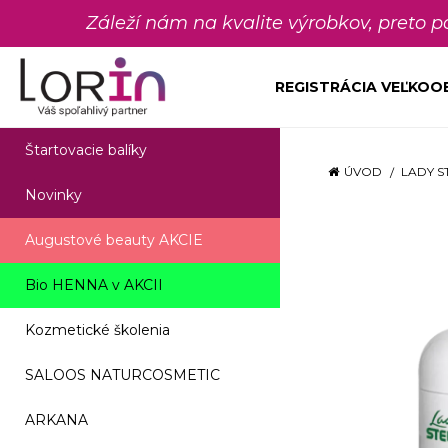
Záleží nám na kvalite výrobkov, preto 
REGISTRÁCIA VEĽKO
Štartovacie balíky
ÚVOD
LADY S
Novinky
Augustové beauty AKCIE
Bio HENNA v AKCII
Kozmetické školenia
SALOOS NATURCOSMETIC
ARKANA