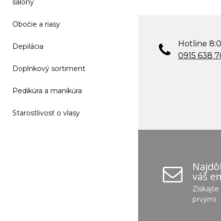
salóny
Obočie a riasy
Hotline 8:0
Depilácia
0915 638 
Doplnkový sortiment
Pedikúra a manikúra
Starostlivosť o vlasy
Najdôl
váš em
Získajt
prvými