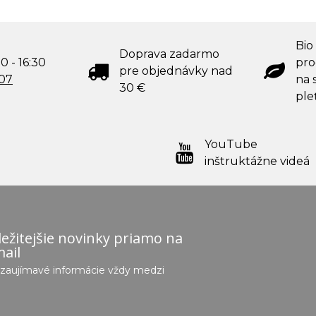
Bio
Doprava zadarmo
0 - 16:30
pro
pre objednávky nad
707
na s
30 €
ple
YouTube
inštruktážne videá
ežitejšie novinky priamo na
ail
e zaujímavé informácie vždy medzi