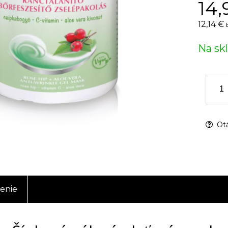
14,
12,14 €
Na sk
Otá
enie