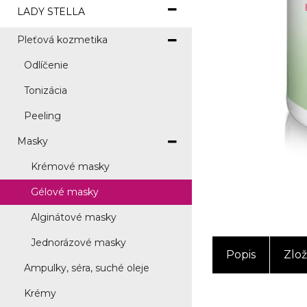
LADY STELLA
Pleťová kozmetika
Odlíčenie
Tonizácia
Peeling
Masky
Krémové masky
Gélové masky
Alginátové masky
Jednorázové masky
Popis
Zlož
Ampulky, séra, suché oleje
Krémy