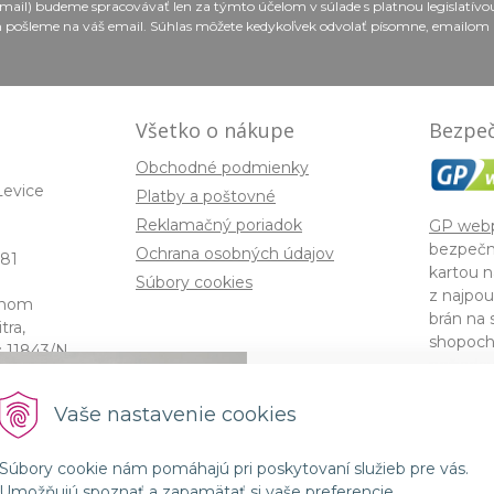
email) budeme spracovávať len za týmto účelom v súlade s platnou legislatív
 pošleme na váš email. Súhlas môžete kedykoľvek odvolať písomne, emailom 
Všetko o nákupe
Bezpeč
Obchodné podmienky
Levice
Platby a poštovné
Reklamačný poriadok
GP web
bezpečn
Ochrana osobných údajov
81
kartou n
Súbory cookies
z najpou
enom
brán na 
ra,
shopoch
: 11843/N,
požiadav
America
Spojenie prírody a 
Vaše nastavenie cookies
kozmetikou GMT B
Súbory cookie nám pomáhajú pri poskytovaní služieb pre vás.
© 2026 lorin •
NextShop
&
e-shop Pohoda Connec
Umožňujú spoznať a zapamätať si vaše preferencie.