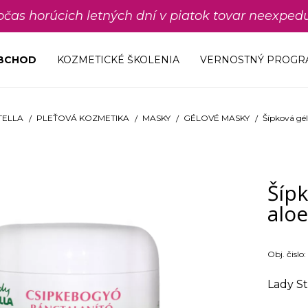
počas horúcich letných dní v piatok tovar neexp
OBCHOD
KOZMETICKÉ ŠKOLENIA
VERNOSTNÝ PROGR
TELLA
PLEŤOVÁ KOZMETIKA
MASKY
GÉLOVÉ MASKY
Šípková gé
Šípk
aloe
Obj. čislo:
Lady St