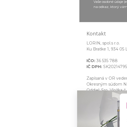
Vaše osobné údaje (
na odkaz, ktorý vám
Kontakt
LORIN, spol.s r.o.
Ku Bratke 1, 934 05 
IČO:
36 535 788
IČ DPH:
SK20214795
Zapísaná v OR ved
Okresným súdom Nit
Oddiel: Sro, Vložka č.