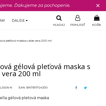
×
edujeme. Ďakujeme za pochopenie.
AM
ĎALŠIE
HĽADAJ
PRIHLÁSIŤ
KOŠÍK
lová pleťová maska s aloe vera 200 ml
ová gélová pleťová maska s
 vera 200 ml
LSS06-N
EAN:
5997591704330
ella gélová pleťová maska