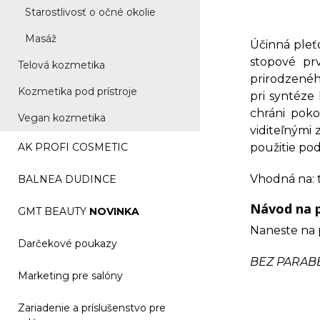
Starostlivosť o očné okolie
Masáž
Účinná pleťo
stopové pr
Telová kozmetika
prirodzenéh
Kozmetika pod prístroje
pri syntéze
chráni pok
Vegan kozmetika
viditeľnými
AK PROFI COSMETIC
použitie pod
Vhodná na: t
BALNEA DUDINCE
Návod na p
GMT BEAUTY
NOVINKA
Naneste na p
Darčekové poukazy
BEZ PARAB
Marketing pre salóny
Zariadenie a príslušenstvo pre