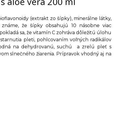
s aloe vera 200 ml
oflavonoidy (extrakt zo šípky), minerálne látky,
e známe, že šípky obsahujú 10 násobne viac
pokladá sa, že vitamín C zohráva dôležitú úlohu
starnutia pleti, pohlcovaním voľných radikálov
vhodná na dehydrovanú, suchú a zrelú pleť s
om slnečného žiarenia. Prípravok vhodný aj na