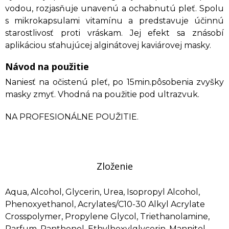
vodou, rozjasňuje unavenú a ochabnutú pleť. Spolu
s mikrokapsulami vitamínu a predstavuje účinnú
starostlivosť proti vráskam. Jej efekt sa znásobí
aplikáciou sťahujúcej alginátovej kaviárovej masky.
Návod na použitie
Naniesť na očistenú pleť, po 15min.pôsobenia zvyšky
masky zmyť. Vhodná na použitie pod ultrazvuk.
NA PROFESIONÁLNE POUŽITIE.
Zloženie
Aqua, Alcohol, Glycerin, Urea, Isopropyl Alcohol,
Phenoxyethanol, Acrylates/C10-30 Alkyl Acrylate
Crosspolymer, Propylene Glycol, Triethanolamine,
Parfum, Panthenol, Ethylhexylglycerin, Mannitol,