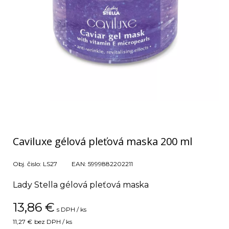
Caviluxe gélová pleťová maska 200 ml
Obj. čislo:
LS27
EAN:
5999882202211
Lady Stella gélová pleťová maska
13,86
€
s DPH / ks
11,27 €
bez DPH / ks