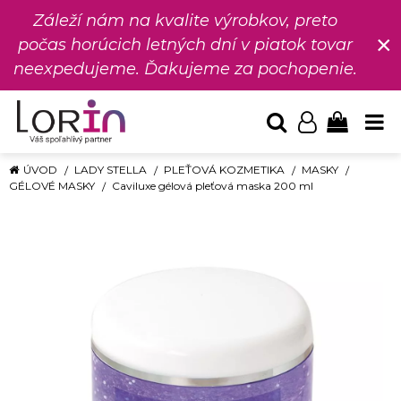
Záleží nám na kvalite výrobkov, preto
×
počas horúcich letných dní v piatok tovar
neexpedujeme. Ďakujeme za pochopenie.
ÚVOD
LADY STELLA
PLEŤOVÁ KOZMETIKA
MASKY
GÉLOVÉ MASKY
Caviluxe gélová pleťová maska 200 ml