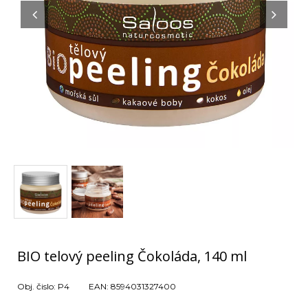
BIO telový peeling Čokoláda, 140 ml
Obj. čislo:
P4
EAN:
8594031327400