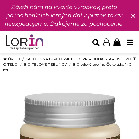
Záleží nám na kvalite výrobkov, preto
×
počas horúcich letných dní v piatok tovar
neexpedujeme. Ďakujeme za pochopenie.
ÚVOD
SALOOS NATURCOSMETIC
PRÍRODNÁ STAROSTLIVOSŤ
O TELO
BIO TELOVÉ PEELINGY
BIO telový peeling Čokoláda, 140
ml