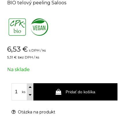
BIO telový peeling Saloos
,
6,53
€
s DPH / ks
5,31 €
bez DPH / ks
Na sklade
Pridať do košíka
ks
Otázka na produkt