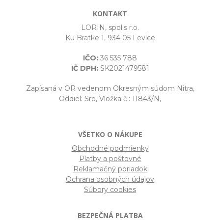
KONTAKT
LORIN, spol.s r.o.
Ku Bratke 1, 934 05 Levice
IČO:
36 535 788
IČ DPH:
SK2021479581
Zapísaná v OR vedenom Okresným súdom Nitra,
Oddiel: Sro, Vložka č.: 11843/N,
VŠETKO O NÁKUPE
Obchodné podmienky
Platby a poštovné
Reklamačný poriadok
Ochrana osobných údajov
Súbory cookies
BEZPEČNÁ PLATBA