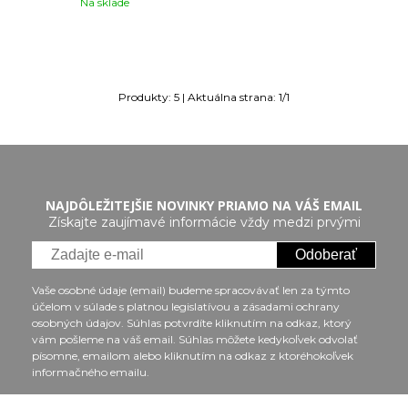
Na sklade
Produkty:
5
| Aktuálna strana:
1
/
1
NAJDÔLEŽITEJŠIE NOVINKY PRIAMO NA VÁŠ EMAIL
Získajte zaujímavé informácie vždy medzi prvými
Odoberať
Vaše osobné údaje (email) budeme spracovávať len za týmto
účelom v súlade s platnou legislatívou a zásadami ochrany
osobných údajov. Súhlas potvrdíte kliknutím na odkaz, ktorý
vám pošleme na váš email. Súhlas môžete kedykoľvek odvolať
písomne, emailom alebo kliknutím na odkaz z ktoréhokoľvek
informačného emailu.