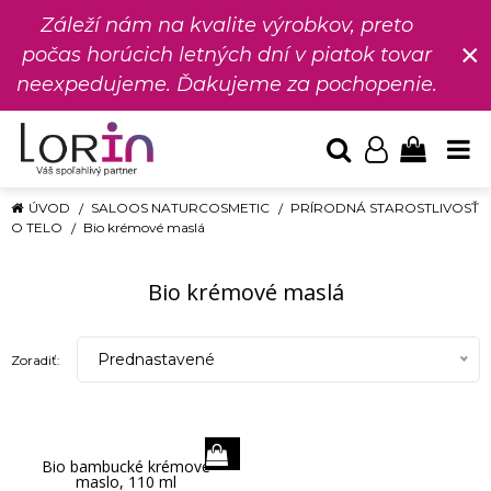
Záleží nám na kvalite výrobkov, preto
×
počas horúcich letných dní v piatok tovar
neexpedujeme. Ďakujeme za pochopenie.
ÚVOD
SALOOS NATURCOSMETIC
PRÍRODNÁ STAROSTLIVOSŤ
O TELO
Bio krémové maslá
Bio krémové maslá
Prednastavené
Zoradiť:
Bio bambucké krémové
maslo, 110 ml