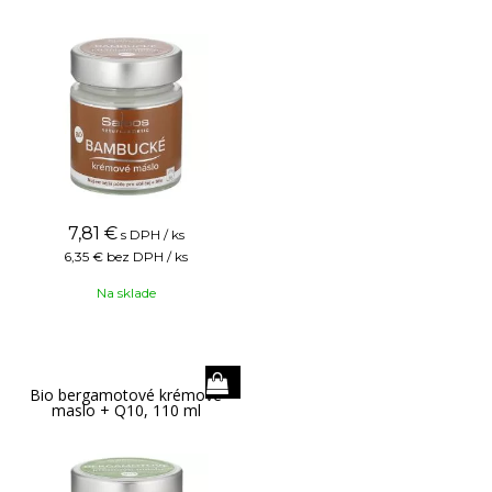
7,81
€
s DPH / ks
6,35 €
bez DPH / ks
Na sklade
Bio bergamotové krémové
maslo + Q10, 110 ml