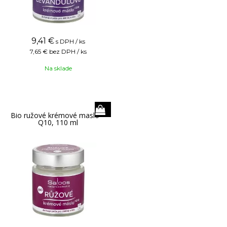
9,41
€
s DPH / ks
7,65 €
bez DPH / ks
Na sklade
Bio ružové krémové maslo +
Q10, 110 ml