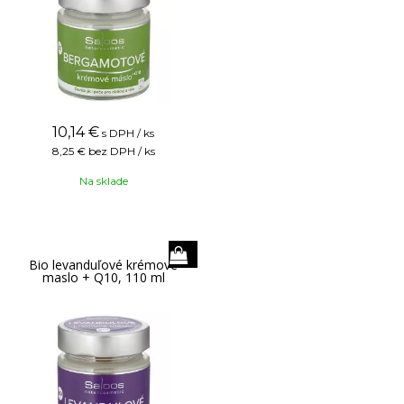
10,14
€
s DPH / ks
8,25 €
bez DPH / ks
Na sklade
Bio levanduľové krémové
maslo + Q10, 110 ml