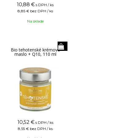
10,88
€
s DPH / ks
8,85 €
bez DPH / ks
Na sklade
Bio tehotenské krémové
maslo + Q10, 110 ml
10,52
€
s DPH / ks
8,55 €
bez DPH / ks