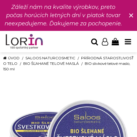
Záleží nám na kvalite výrobkov, preto
×
počas horúcich letných dní v piatok tovar
neexpedujeme. Ďakujeme za pochopenie.
ÚVOD
SALOOS NATURCOSMETIC
PRÍRODNÁ STAROSTLIVOSŤ
O TELO
BIO ŠĽAHANÉ TELOVÉ MASLÁ
BIO slivkové telové maslo,
150 ml