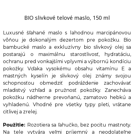
BIO slivkové telové maslo, 150 ml
Luxusné šľahané maslo s lahodnou marcipánovou
vôňou je dokonalým dezertom pre pokožku. Bio
bambucké maslo a exkluzívny bio slivkový olej sa
postarajú o maximálnu starostlivosť, hydratáciu,
ochranu pred vonkajšími vplyvmi a výbornú kondíciu
pokožky. Vďaka vysokému obsahu vitamínu E a
mastných kyselín je slivkový olej známy svojou
schopnosťou obmedziť podráždenie zachovávať
mladistvý vzhľad a pružnosť pokožky. Zanecháva
pokožku nádherne prevoňanú, zamatovo hebkú a
vyhladenú. Vhodné pre všetky typy pleti, vrátane
citlivej a zrelej.
Použitie:
Rozotiera sa ľahučko, bez pocitu mastnoty.
Na tele vytvára veľmi príjemný a neodolateľne