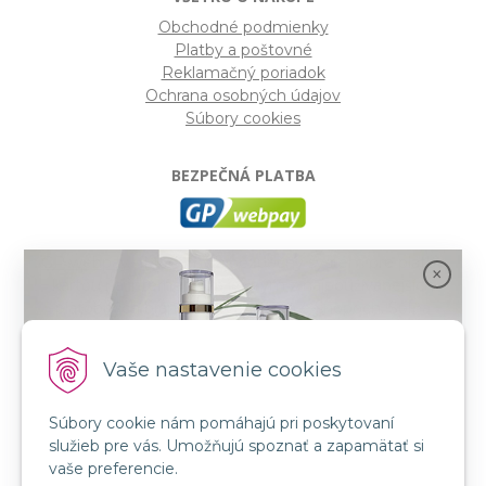
Obchodné podmienky
Platby a poštovné
Reklamačný poriadok
Ochrana osobných údajov
Súbory cookies
BEZPEČNÁ PLATBA
GP webpay
- Moderný a bezpečný systém pre platby
kartou na internete. Je jedným z najpoužívanejších
platobných brán na slovenských e-shopoch. Spĺňa
bezpečnostné požiadavky Mastercard, VISA a America
Express.
Vaše nastavenie cookies
Súbory cookie nám pomáhajú pri poskytovaní
SLEDUJTE NÁS
služieb pre vás. Umožňujú spoznať a zapamätať si
FB: LORIN všetko pre krásu
Spojenie prírody a vedy s novou kozmetikou
vaše preferencie.