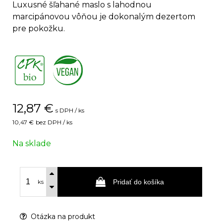
Luxusné šľahané maslo s lahodnou
marcipánovou vôňou je dokonalým dezertom
pre pokožku.
,
12,87
€
s DPH / ks
10,47 €
bez DPH / ks
Na sklade
Pridať do košíka
ks
Otázka na produkt