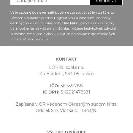
Odoberať
Vaše osobné údaje (email) budeme spracovávať len za týmto
účelom v súlade s platnou legislatívou a zásadami ochrany
osobných údajov. Súhlas potvrdíte kliknutím na odkaz, ktorý
vám pošleme na váš email. Súhlas môžete kedykoľvek odvolať
písomne, emailom alebo kliknutím na odkaz z ktoréhokoľvek
informačného emailu.
KONTAKT
LORIN, spol.s r.o.
Ku Bratke 1, 934 05 Levice
IČO:
36 535 788
IČ DPH:
SK2021479581
Zapísaná v OR vedenom Okresným súdom Nitra,
Oddiel: Sro, Vložka č.: 11843/N,
VŠETKO O NÁKUPE