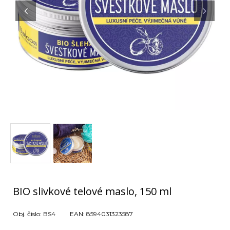
BIO slivkové telové maslo, 150 ml
Obj. čislo:
BS4
EAN:
8594031323587