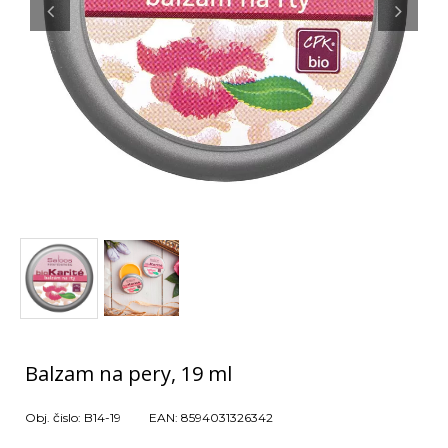
Balzam na pery, 19 ml
Obj. čislo:
B14-19
EAN:
8594031326342