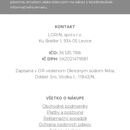
písomne, emailom alebo kliknutím na odkaz z ktoréhokoľvek
informačného emailu.
KONTAKT
LORIN, spol.s r.o.
Ku Bratke 1, 934 05 Levice
IČO:
36 535 788
IČ DPH:
SK2021479581
Zapísaná v OR vedenom Okresným súdom Nitra,
Oddiel: Sro, Vložka č.: 11843/N,
VŠETKO O NÁKUPE
Obchodné podmienky
Platby a poštovné
Reklamačný poriadok
Ochrana osobných údajov