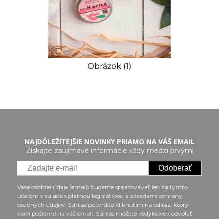
Obrázok (1)
NAJDÔLEŽITEJŠIE NOVINKY PRIAMO NA VÁŠ EMAIL
Získajte zaujímavé informácie vždy medzi prvými
Odoberať
Vaše osobné údaje (email) budeme spracovávať len za týmto
účelom v súlade s platnou legislatívou a zásadami ochrany
osobných údajov. Súhlas potvrdíte kliknutím na odkaz, ktorý
vám pošleme na váš email. Súhlas môžete kedykoľvek odvolať