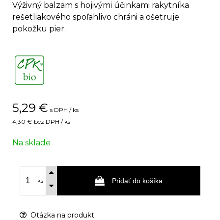
Výživný balzam s hojivými účinkami rakytníka
rešetliakového spoľahlivo chráni a ošetruje
pokožku pier.
5,29
€
s DPH / ks
4,30 €
bez DPH / ks
Na sklade
Pridať do košíka
ks
Otázka na produkt