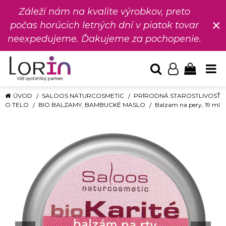
Záleží nám na kvalite výrobkov, preto
×
počas horúcich letných dní v piatok tovar
neexpedujeme. Ďakujeme za pochopenie.
ÚVOD
SALOOS NATURCOSMETIC
PRÍRODNÁ STAROSTLIVOSŤ
O TELO
BIO BALZAMY, BAMBUCKÉ MASLO
Balzam na pery, 19 ml