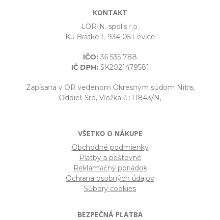
KONTAKT
LORIN, spol.s r.o.
Ku Bratke 1, 934 05 Levice
IČO:
36 535 788
IČ DPH:
SK2021479581
Zapísaná v OR vedenom Okresným súdom Nitra,
Oddiel: Sro, Vložka č.: 11843/N,
VŠETKO O NÁKUPE
Obchodné podmienky
Platby a poštovné
Reklamačný poriadok
Ochrana osobných údajov
Súbory cookies
BEZPEČNÁ PLATBA