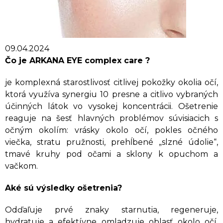
09.04.2024
Čo je ARKANA EYE complex care ?
je komplexná starostlivosť citlivej pokožky okolia očí,
ktorá využíva synergiu 10 presne a citlivo vybraných
účinných látok vo vysokej koncentrácii. Ošetrenie
reaguje na šesť hlavných problémov súvisiacich s
očným okolím: vrásky okolo očí, pokles očného
viečka, stratu pružnosti, prehĺbené „slzné údolie“,
tmavé kruhy pod očami a sklony k opuchom a
vačkom.
Aké sú výsledky ošetrenia?
Odďaľuje prvé znaky starnutia, regeneruje,
hydratuje a efektívne omladzuje oblasť okolo očí.