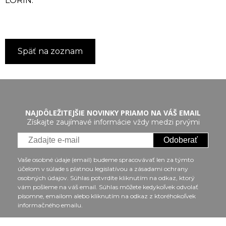
LORIN.
Späť na zoznam
NAJDÔLEŽITEJŠIE NOVINKY PRIAMO NA VÁŠ EMAIL
Získajte zaujímavé informácie vždy medzi prvými
Odoberať
Vaše osobné údaje (email) budeme spracovávať len za týmto
účelom v súlade s platnou legislatívou a zásadami ochrany
osobných údajov. Súhlas potvrdíte kliknutím na odkaz, ktorý
vám pošleme na váš email. Súhlas môžete kedykoľvek odvolať
písomne, emailom alebo kliknutím na odkaz z ktoréhokoľvek
informačného emailu.