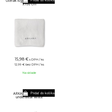
Uterák logo ARKANA biely 50
x100 cm
15,98
€
s DPH / ks
12,99 €
bez DPH / ks
Na sklade
ARKANA Treatment
underwear white