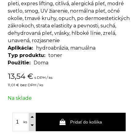
pleti, expres lifting, citlivá, alergická pleť, modré
svetlo, smog, UV žiarenie, normálna pleť, očné
okolie, tmavé kruhy, opuch, po dermoestetických
zákrokoch, strata elasticity a pevnosti, suchá,
dehydrovaná pleť, vrásky, hlboké línie, zrelá,
unavená, rozjasnenie
Aplikácia
hydroabrázia, manuálna
Typ produktu
toner
Použitie
Doma
13,54
€
s DPH / ks
11,01 €
bez DPH / ks
Na sklade
Pridať do košíka
ks