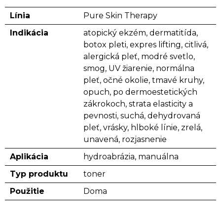
Línia
Pure Skin Therapy
Indikácia
atopický ekzém, dermatitída,
botox pleti, expres lifting, citlivá,
alergická pleť, modré svetlo,
smog, UV žiarenie, normálna
pleť, očné okolie, tmavé kruhy,
opuch, po dermoestetických
zákrokoch, strata elasticity a
pevnosti, suchá, dehydrovaná
pleť, vrásky, hlboké línie, zrelá,
unavená, rozjasnenie
Aplikácia
hydroabrázia, manuálna
Typ produktu
toner
Použitie
Doma