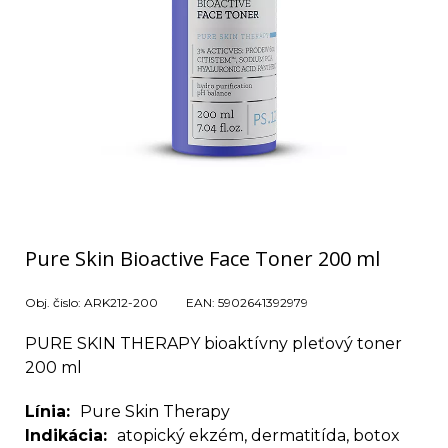
Pure Skin Bioactive Face Toner 200 ml
Obj. čislo:
ARK212-200
EAN:
5902641392979
PURE SKIN THERAPY bioaktívny pleťový toner
200 ml
Línia
Pure Skin Therapy
Indikácia
atopický ekzém, dermatitída, botox