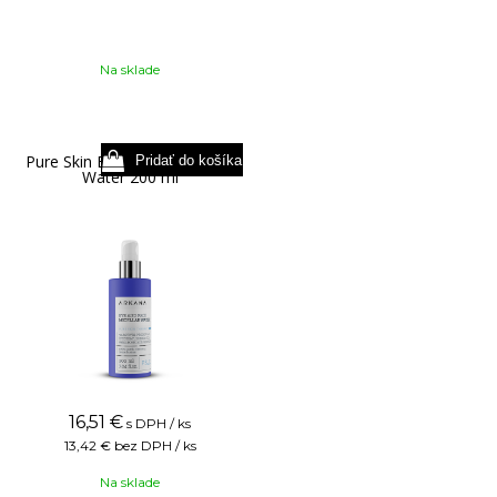
Na sklade
Pure Skin Eye + Face Micellar
Water 200 ml
16,51
€
s DPH / ks
13,42 €
bez DPH / ks
Na sklade