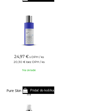
24,97
€
s DPH / ks
20,30 €
bez DPH / ks
Na sklade
Pure Skin Enzymatic Peel 75
ml