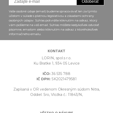
Odoberať
Vaše osobné údaje (email) budeme spracovávať len za týmto
účelom v súlade s platnou legislatívou a zásadami ochrany
osobných údajov. Súhlas potvrdíte kliknutím na odkaz, ktorý
vám pošleme na váš email. Súhlas môžete kedykoľvek odvolať
písomne, emailom alebo kliknutím na odkaz z ktoréhokoľvek
informačného emailu.
KONTAKT
LORIN, spol.s r.o.
Ku Bratke 1, 934 05 Levice
IČO:
36 535 788
IČ DPH:
SK2021479581
Zapísaná v OR vedenom Okresným súdom Nitra,
Oddiel: Sro, Vložka č.: 11843/N,
VŠETKO O NÁKUPE