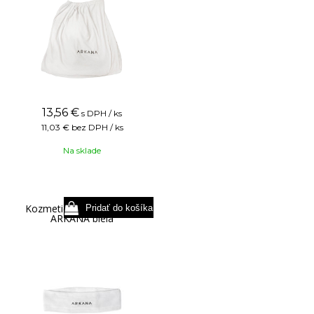
13,56
€
s DPH / ks
11,03 €
bez DPH / ks
Na sklade
Kozmetická čelenka logo
ARKANA biela