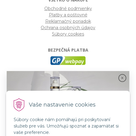
Obchodné podmienky
Platby a poštovné
Reklamačný poriadok
Ochrana osobných údajov
Súbory cookies
BEZPEČNÁ PLATBA
GP webpay
- Moderný a bezpečný systém pre platby
kartou na internete. Je jedným z najpoužívanejších
platobných brán na slovenských e-shopoch. Spĺňa
bezpečnostné požiadavky Mastercard, VISA a America
Express.
Vaše nastavenie cookies
Súbory cookie nám pomáhajú pri poskytovaní
SLEDUJTE NÁS
služieb pre vás. Umožňujú spoznať a zapamätať si
FB: LORIN všetko pre krásu
Spojenie prírody a vedy s novou kozmetikou
vaše preferencie.