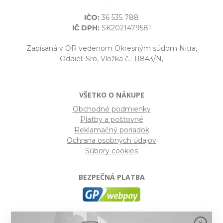
IČO:
36 535 788
IČ DPH:
SK2021479581
Zapísaná v OR vedenom Okresným súdom Nitra,
Oddiel: Sro, Vložka č.: 11843/N,
VŠETKO O NÁKUPE
Obchodné podmienky
Platby a poštovné
Reklamačný poriadok
Ochrana osobných údajov
Súbory cookies
BEZPEČNÁ PLATBA
GP webpay
- Moderný a bezpečný systém pre platby