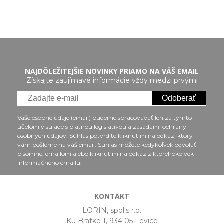
NAJDÔLEŽITEJŠIE NOVINKY PRIAMO NA VÁŠ EMAIL
Získajte zaujímavé informácie vždy medzi prvými
Odoberať
Vaše osobné údaje (email) budeme spracovávať len za týmto
účelom v súlade s platnou legislatívou a zásadami ochrany
osobných údajov. Súhlas potvrdíte kliknutím na odkaz, ktorý
vám pošleme na váš email. Súhlas môžete kedykoľvek odvolať
písomne, emailom alebo kliknutím na odkaz z ktoréhokoľvek
informačného emailu.
KONTAKT
LORIN, spol.s r.o.
Ku Bratke 1, 934 05 Levice