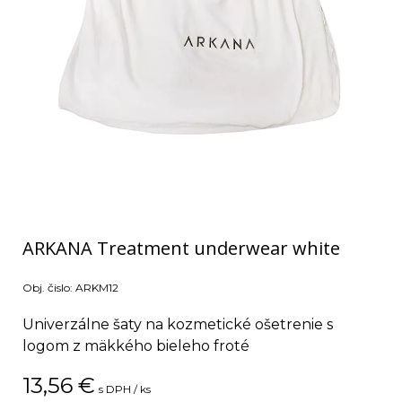
ARKANA Treatment underwear white
Obj. čislo:
ARKM12
Univerzálne šaty na kozmetické ošetrenie s
logom z mäkkého bieleho froté
13,56
€
s DPH / ks