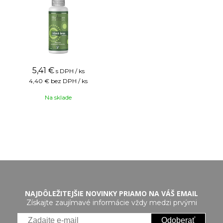
5,41
€
s DPH / ks
4,40 €
bez DPH / ks
Na sklade
NAJDÔLEŽITEJŠIE NOVINKY PRIAMO NA VÁŠ EMAIL
Získajte zaujímavé informácie vždy medzi prvými
Odoberať