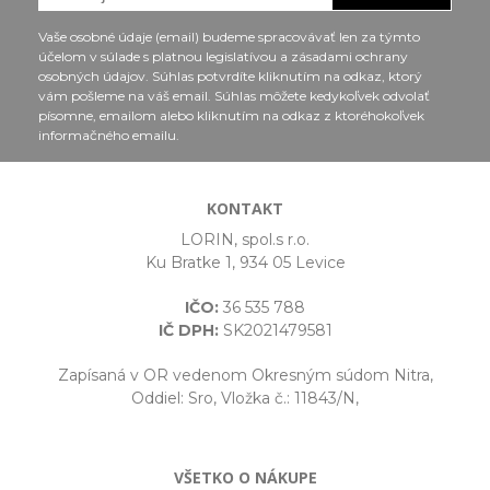
Vaše osobné údaje (email) budeme spracovávať len za týmto
účelom v súlade s platnou legislatívou a zásadami ochrany
osobných údajov. Súhlas potvrdíte kliknutím na odkaz, ktorý
vám pošleme na váš email. Súhlas môžete kedykoľvek odvolať
písomne, emailom alebo kliknutím na odkaz z ktoréhokoľvek
informačného emailu.
KONTAKT
LORIN, spol.s r.o.
Ku Bratke 1, 934 05 Levice
IČO:
36 535 788
IČ DPH:
SK2021479581
Zapísaná v OR vedenom Okresným súdom Nitra,
Oddiel: Sro, Vložka č.: 11843/N,
VŠETKO O NÁKUPE