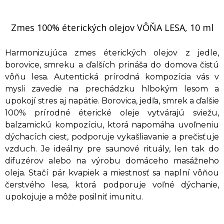
Zmes 100% éterických olejov VÔŇA LESA, 10 ml
Harmonizujúca zmes éterických olejov z jedle,
borovice, smreku a ďalších prináša do domova čistú
vôňu lesa. Autentická prírodná kompozícia vás v
mysli zavedie na prechádzku hlbokým lesom a
upokojí stres aj napätie. Borovica, jedľa, smrek a ďalšie
100% prírodné éterické oleje vytvárajú sviežu,
balzamickú kompozíciu, ktorá napomáha uvoľneniu
dýchacích ciest, podporuje vykašliavanie a prečisťuje
vzduch. Je ideálny pre saunové rituály, len tak do
difuzérov alebo na výrobu domáceho masážneho
oleja. Stačí pár kvapiek a miestnosť sa naplní vôňou
čerstvého lesa, ktorá podporuje voľné dýchanie,
upokojuje a môže posilniť imunitu.