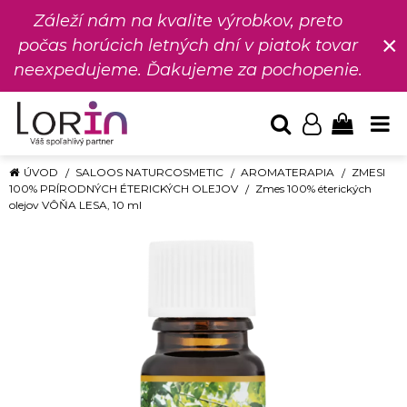
Záleží nám na kvalite výrobkov, preto
×
počas horúcich letných dní v piatok tovar
neexpedujeme. Ďakujeme za pochopenie.
ÚVOD
SALOOS NATURCOSMETIC
AROMATERAPIA
ZMESI
100% PRÍRODNÝCH ÉTERICKÝCH OLEJOV
Zmes 100% éterických
olejov VÔŇA LESA, 10 ml