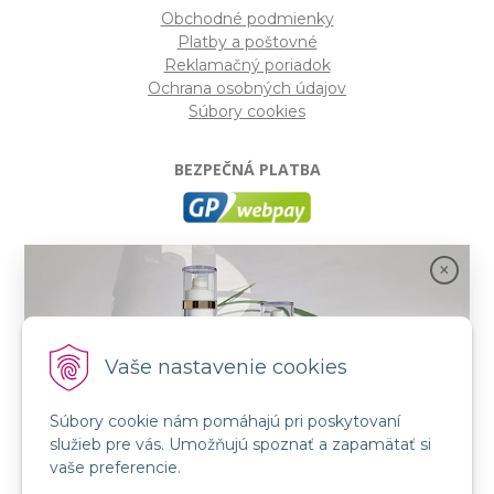
Obchodné podmienky
Platby a poštovné
Reklamačný poriadok
Ochrana osobných údajov
Súbory cookies
BEZPEČNÁ PLATBA
GP webpay
- Moderný a bezpečný systém pre platby
kartou na internete. Je jedným z najpoužívanejších
platobných brán na slovenských e-shopoch. Spĺňa
bezpečnostné požiadavky Mastercard, VISA a America
Express.
Vaše nastavenie cookies
Súbory cookie nám pomáhajú pri poskytovaní
SLEDUJTE NÁS
služieb pre vás. Umožňujú spoznať a zapamätať si
FB: LORIN všetko pre krásu
Spojenie prírody a vedy s novou kozmetikou
vaše preferencie.
INSTA: LORIN všetko pre krásu
GMT BEAUTY!