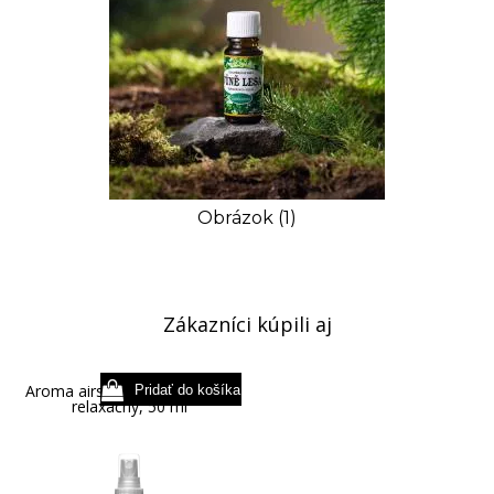
Obrázok (1)
Zákazníci kúpili aj
Aroma airspray VÔŇA LESA -
relaxačný, 50 ml