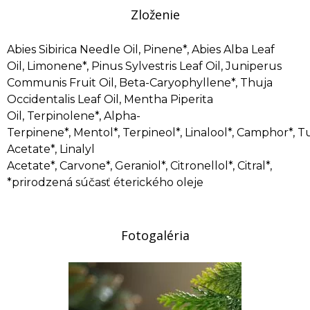
Zloženie
Abies Sibirica Needle Oil, Pinene*, Abies Alba Leaf
Oil, Limonene*, Pinus Sylvestris Leaf Oil, Juniperus
Communis Fruit Oil, Beta-Caryophyllene*, Thuja
Occidentalis Leaf Oil, Mentha Piperita
Oil, Terpinolene*, Alpha-
Terpinene*, Mentol*, Terpineol*, Linalool*, Camphor*, T
Acetate*, Linalyl
Acetate*, Carvone*, Geraniol*, Citronellol*, Citral*,
*prirodzená súčasť éterického oleje
Fotogaléria