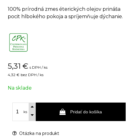
100% prírodná zmes éterických olejov prináša
pocit hlbokého pokoja a spríjemňuje dýchanie.
5,31
€
s DPH / ks
4,32 €
bez DPH / ks
Na sklade
Pridať do košíka
ks
Otázka na produkt