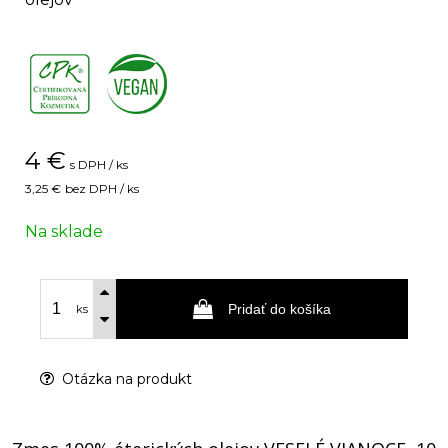
,
4
€
s DPH / ks
3,25 €
bez DPH / ks
Na sklade
Pridať do košíka
ks
Otázka na produkt