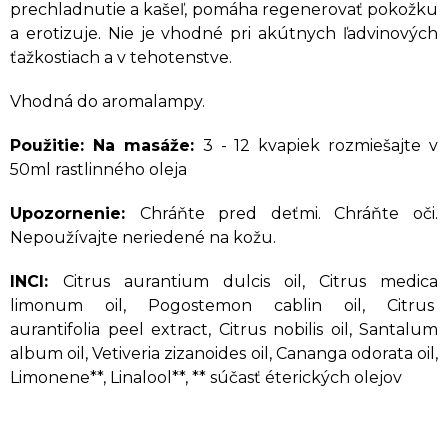
prechladnutie a kašeľ, pomáha regenerovať pokožku
a erotizuje. Nie je vhodné pri akútnych ľadvinových
ťažkostiach a v tehotenstve.
Vhodná do aromalampy.
Použitie: Na masáže:
3 - 12 kvapiek rozmiešajte v
50ml rastlinného oleja
Upozornenie:
Chráňte pred deťmi. Chráňte oči.
Nepoužívajte neriedené na kožu.
INCI:
Citrus aurantium dulcis oil, Citrus medica
limonum oil, Pogostemon cablin oil, Citrus
aurantifolia peel extract, Citrus nobilis oil, Santalum
album oil, Vetiveria zizanoides oil, Cananga odorata oil,
Limonene**, Linalool**, ** súčasť éterických olejov