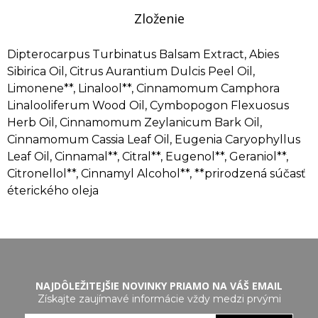
Zloženie
Dipterocarpus Turbinatus Balsam Extract, Abies
Sibirica Oil, Citrus Aurantium Dulcis Peel Oil,
Limonene**, Linalool**, Cinnamomum Camphora
Linalooliferum Wood Oil, Cymbopogon Flexuosus
Herb Oil, Cinnamomum Zeylanicum Bark Oil,
Cinnamomum Cassia Leaf Oil, Eugenia Caryophyllus
Leaf Oil, Cinnamal**, Citral**, Eugenol**, Geraniol**,
Citronellol**, Cinnamyl Alcohol**, **prirodzená súčasť
éterického oleja
NAJDÔLEŽITEJŠIE NOVINKY PRIAMO NA VÁŠ EMAIL
Získajte zaujímavé informácie vždy medzi prvými