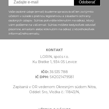
Odoberať
Vaše osobné údaje (email) budeme spracovávať len za týmto
účelom v súlade s platnou legislatívou a zásadami ochrany
osobných údajov. Súhlas potvrdíte kliknutím na odkaz, ktorý
vám pošleme na váš email. Súhlas môžete kedykoľvek odvolať
písomne, emailom alebo kliknutím na odkaz z ktoréhokoľvek
informačného emailu.
KONTAKT
LORIN, spol.s r.o.
Ku Bratke 1, 934 05 Levice
IČO:
36 535 788
IČ DPH:
SK2021479581
Zapísaná v OR vedenom Okresným súdom Nitra,
Oddiel: Sro, Vložka č.: 11843/N,