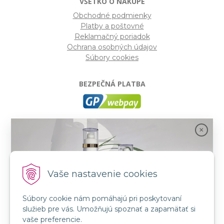
VŠETKO O NÁKUPE
Obchodné podmienky
Platby a poštovné
Reklamačný poriadok
Ochrana osobných údajov
Súbory cookies
BEZPEČNÁ PLATBA
GP webpay
- Moderný a bezpečný systém pre platby
kartou na internete. Je jedným z najpoužívanejších
platobných brán na slovenských e-shopoch. Spĺňa
bezpečnostné požiadavky Mastercard, VISA a America
Express.
Vaše nastavenie cookies
Súbory cookie nám pomáhajú pri poskytovaní
SLEDUJTE NÁS
služieb pre vás. Umožňujú spoznať a zapamätať si
FB: LORIN všetko pre krásu
Spojenie prírody a vedy s novou kozmetikou
vaše preferencie.