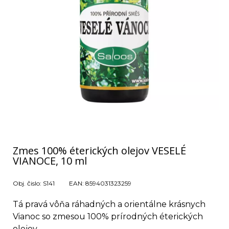
Zmes 100% éterických olejov VESELÉ
VIANOCE, 10 ml
Obj. čislo:
S141
EAN:
8594031323259
Tá pravá vôňa ráhadných a orientálne krásnych
Vianoc so zmesou 100% prírodných éterických
olejov