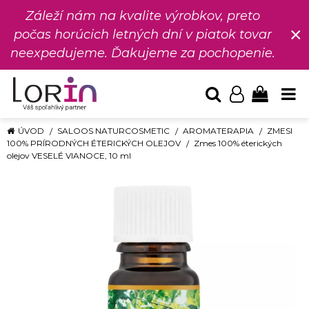
Záleží nám na kvalite výrobkov, preto
×
počas horúcich letných dní v piatok tovar
neexpedujeme. Ďakujeme za pochopenie.
ÚVOD
SALOOS NATURCOSMETIC
AROMATERAPIA
ZMESI
100% PRÍRODNÝCH ÉTERICKÝCH OLEJOV
Zmes 100% éterických
olejov VESELÉ VIANOCE, 10 ml