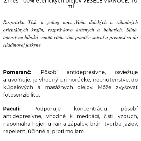
Zmes 100% éterických olejov VESELÉ VIANOCE, 10
ml
Rozprávka Tísíc a jednej noci...Vôňa ďalekých a záhadných
orientálnych krajín, rozprávkovo krásnych a bohatých. Silná,
intenzívne hlboká zemitá vôňa vám pomôže snívať a preniesť sa do
Aladinovej jaskyne.
Pomaranč:
Pôsobí antidepresívne, osviežuje
a uvoľňuje, je vhodný pri horúčke, nechutenstve, do
kúpeľových a masážnych olejov. Môže zvyšovať
fotosenzibilitu.
Pačuli:
Podporuje koncentráciu, pôsobí
antidepresívne, vhodné k meditácii, čistí vzduch,
napomáha hojeniu rán a zápalov, bráni tvorbe jaziev,
repelent, účinné aj proti moliam.