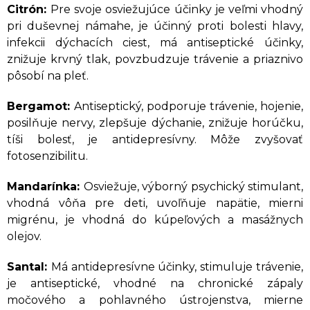
Citrón:
Pre svoje osviežujúce účinky je veľmi vhodný
pri duševnej námahe, je účinný proti bolesti hlavy,
infekcii dýchacích ciest, má antiseptické účinky,
znižuje krvný tlak, povzbudzuje trávenie a priaznivo
pôsobí na pleť.
Bergamot:
Antiseptický, podporuje trávenie, hojenie,
posilňuje nervy, zlepšuje dýchanie, znižuje horúčku,
tíši bolesť, je antidepresívny. Môže zvyšovať
fotosenzibilitu.
Mandarínka:
Osviežuje, výborný psychický stimulant,
vhodná vôňa pre deti, uvoľňuje napätie, mierni
migrénu, je vhodná do kúpeľových a masážnych
olejov.
Santal:
Má antidepresívne účinky, stimuluje trávenie,
je antiseptické, vhodné na chronické zápaly
močového a pohlavného ústrojenstva, mierne