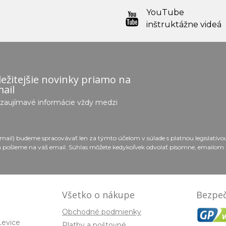
YouTube
inštruktážne videá
ežitejšie novinky priamo na
ail
e zaujímavé informácie vždy medzi
email) budeme spracovávať len za týmto účelom v súlade s platnou legislatív
 pošleme na váš email. Súhlas môžete kedykoľvek odvolať písomne, emailom 
Všetko o nákupe
Bezpeč
Obchodné podmienky
Levice
Platby a poštovné