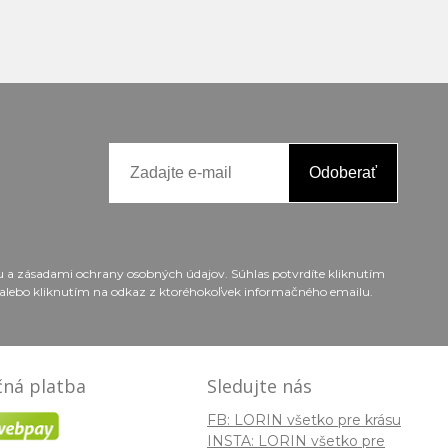
Odoberať
ou a zásadami ochrany osobných údajov. Súhlas potvrdíte kliknutím
alebo kliknutím na odkaz z ktoréhokoľvek informačného emailu.
ná platba
Sledujte nás
FB: LORIN všetko pre krásu
INSTA: LORIN všetko pre