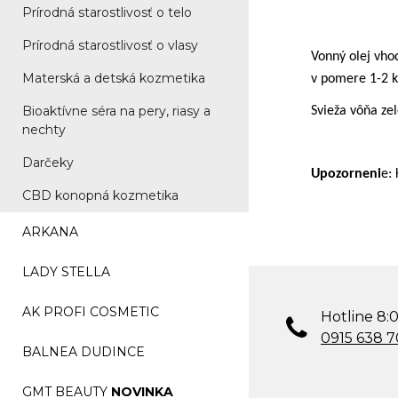
Prírodná starostlivosť o telo
Prírodná starostlivosť o vlasy
Vonný olej vho
Materská a detská kozmetika
v pomere 1-2 k
Bioaktívne séra na pery, riasy a
Svieža vôňa ze
nechty
Darčeky
Upozorneni
e:
CBD konopná kozmetika
ARKANA
LADY STELLA
AK PROFI COSMETIC
Hotline 8:0
0915 638 
BALNEA DUDINCE
GMT BEAUTY
NOVINKA