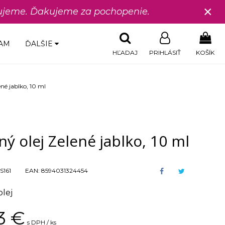
×
edujeme. Ďakujeme za pochopenie.
AM
ĎALŠIE
HĽADAJ
PRIHLÁSIŤ
KOŠÍK
ené jablko, 10 ml
ý olej Zelené jablko, 10 ml
S161
EAN:
8594031324454
lej
3
€
s DPH / ks