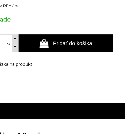
z DPH / ks
lade
Pridať do košíka
ks
zka na produkt