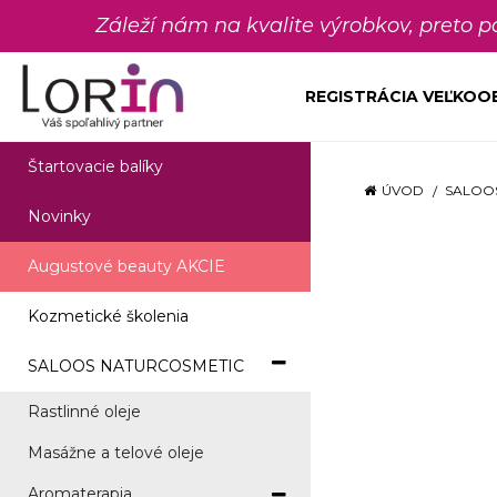
Záleží nám na kvalite výrobkov, preto 
REGISTRÁCIA VEĽKO
Štartovacie balíky
ÚVOD
SALOO
Novinky
Augustové beauty AKCIE
Kozmetické školenia
SALOOS NATURCOSMETIC
Rastlinné oleje
Masážne a telové oleje
Aromaterapia