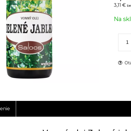
3,11 €
be
Na sk
Otá
enie