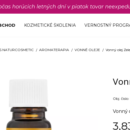
počas horúcich letných dní v piatok tovar neexp
OBCHOD
KOZMETICKÉ ŠKOLENIA
VERNOSTNÝ PROGR
S NATURCOSMETIC
AROMATERAPIA
VONNÉ OLEJE
Vonný olej Zel
Vonn
Obj. čislo:
Vonný o
3,8