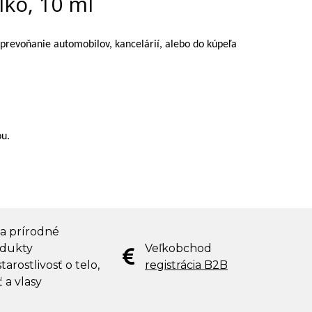
lko, 10 ml
 prevoňanie automobilov, kancelárií, alebo do kúpeľa
ou.
 a prírodné
dukty
Veľkobchod
tarostlivosť o telo,
registrácia B2B
ť a vlasy