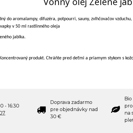
Vonný olej Zelené jab
dný do aromalampy, difuzéra, potpourri, sauny, zvlhčovačov vzduchu,
vapky v 50 ml rastlinného oleja
leného jablka.
 Koncentrovaný produkt. Chráňte pred deťmi a priamym stykom s kož
Bio
Doprava zadarmo
0 - 16:30
pro
pre objednávky nad
707
na s
30 €
ple