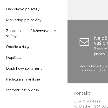
Darčekové poukazy
Marketing pre salóny
Zariadenie a príslušenstvo pre
salóny
Najdôl
váš em
Obočie a riasy
Získajt
prvými
Depilácia
Vaše osobné údaje (
Doplnkový sortiment
na odkaz, ktorý vám
Pedikúra a manikúra
Starostlivosť o vlasy
Kontakt
LORIN, spol.s r.o.
Ku Bratke 1, 934 05 