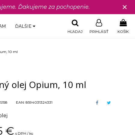
×
edujeme. Ďakujeme za pochopenie.
AM
ĎALŠIE
HĽADAJ
PRIHLÁSIŤ
KOŠÍK
ium, 10 ml
ný olej Opium, 10 ml
S158
EAN:
8594031324331
lej
5
€
s DPH / ks