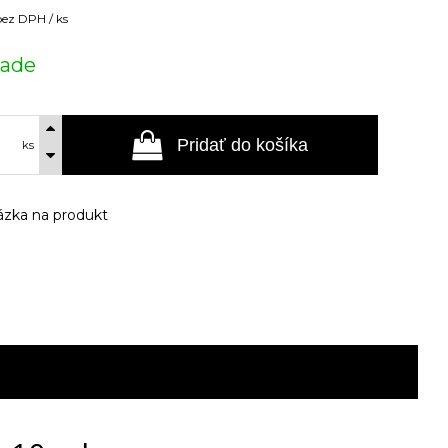
bez DPH / ks
lade
Pridať do košíka
ks
zka na produkt