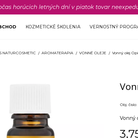
počas horúcich letných dní v piatok tovar neexp
OBCHOD
KOZMETICKÉ ŠKOLENIA
VERNOSTNÝ PROGR
S NATURCOSMETIC
AROMATERAPIA
VONNÉ OLEJE
Vonný olej Op
Von
Obj. čislo:
Vonný o
3,7