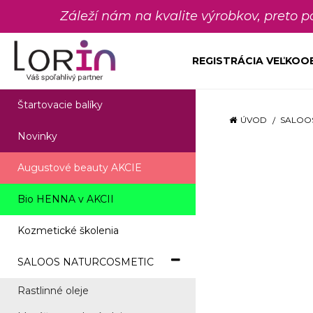
Záleží nám na kvalite výrobkov, preto 
REGISTRÁCIA VEĽKO
Štartovacie balíky
ÚVOD
SALOO
Novinky
Augustové beauty AKCIE
Bio HENNA v AKCII
Kozmetické školenia
SALOOS NATURCOSMETIC
Rastlinné oleje