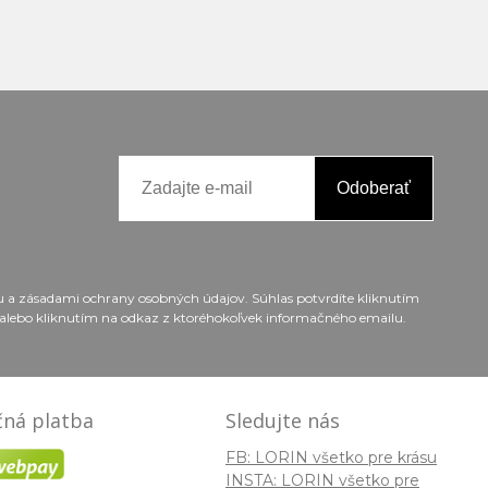
Odoberať
ou a zásadami ochrany osobných údajov. Súhlas potvrdíte kliknutím
alebo kliknutím na odkaz z ktoréhokoľvek informačného emailu.
ná platba
Sledujte nás
FB: LORIN všetko pre krásu
INSTA: LORIN všetko pre