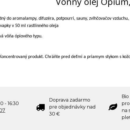
Vonný olej Opium,
dný do aromalampy, difuzéra, potpourri, sauny, zvlhčovačov vzduchu,
vapky v 50 ml rastlinného oleja
vá vôňa ópiového typu.
 Koncentrovaný produkt. Chráňte pred deťmi a priamym stykom s kož
Bio
Doprava zadarmo
0 - 16:30
pro
pre objednávky nad
707
na s
30 €
ple