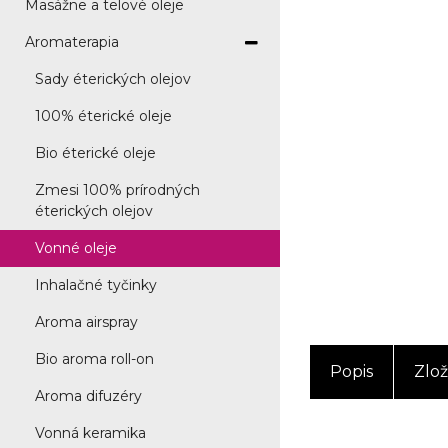
Masážne a telové oleje
Aromaterapia
Sady éterických olejov
100% éterické oleje
Bio éterické oleje
Zmesi 100% prírodných
éterických olejov
Vonné oleje
Inhalačné tyčinky
Aroma airspray
Bio aroma roll-on
Popis
Zlož
Aroma difuzéry
Vonná keramika