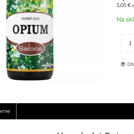
3,05 €
Na sk
Otá
enie