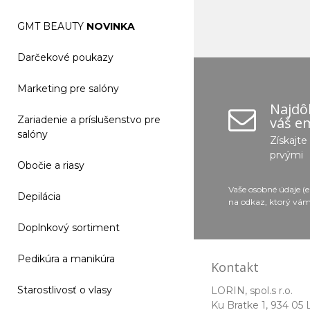
GMT BEAUTY
NOVINKA
Darčekové poukazy
Marketing pre salóny
Najdôl
váš em
Zariadenie a príslušenstvo pre
salóny
Získajt
prvými
Obočie a riasy
Vaše osobné údaje (
Depilácia
na odkaz, ktorý vám
Doplnkový sortiment
Pedikúra a manikúra
Kontakt
Starostlivosť o vlasy
LORIN, spol.s r.o.
Ku Bratke 1, 934 05 