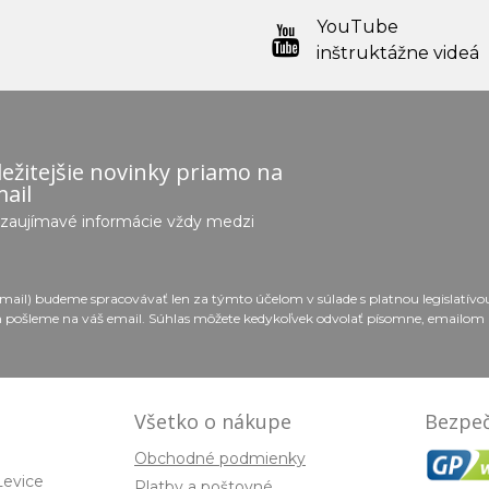
YouTube
inštruktážne videá
ežitejšie novinky priamo na
ail
e zaujímavé informácie vždy medzi
email) budeme spracovávať len za týmto účelom v súlade s platnou legislatív
 pošleme na váš email. Súhlas môžete kedykoľvek odvolať písomne, emailom 
Všetko o nákupe
Bezpeč
Obchodné podmienky
Levice
Platby a poštovné