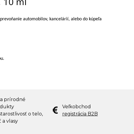
 10 ml
 prevoňanie automobilov, kancelárií, alebo do kúpeľa
ou.
 a prírodné
dukty
Veľkobchod
tarostlivosť o telo,
registrácia B2B
ť a vlasy